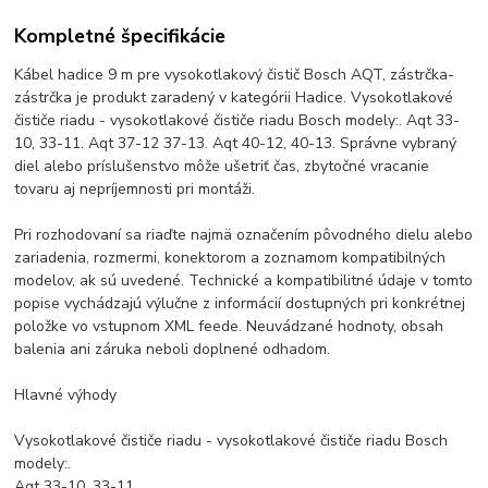
Kompletné špecifikácie
Kábel hadice 9 m pre vysokotlakový čistič Bosch AQT, zástrčka-
zástrčka je produkt zaradený v kategórii Hadice. Vysokotlakové
čističe riadu - vysokotlakové čističe riadu Bosch modely:. Aqt 33-
10, 33-11. Aqt 37-12 37-13. Aqt 40-12, 40-13. Správne vybraný
diel alebo príslušenstvo môže ušetriť čas, zbytočné vracanie
tovaru aj nepríjemnosti pri montáži.
Pri rozhodovaní sa riaďte najmä označením pôvodného dielu alebo
zariadenia, rozmermi, konektorom a zoznamom kompatibilných
modelov, ak sú uvedené. Technické a kompatibilitné údaje v tomto
popise vychádzajú výlučne z informácií dostupných pri konkrétnej
položke vo vstupnom XML feede. Neuvádzané hodnoty, obsah
balenia ani záruka neboli doplnené odhadom.
Hlavné výhody
Vysokotlakové čističe riadu - vysokotlakové čističe riadu Bosch
modely:.
Aqt 33-10, 33-11.