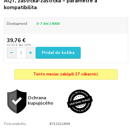
AQT, zástrčka-zástrčka – parametre a
kompatibilita
Dostupnosť
3-7 dní 14000
39,76 €
32,32 €
bez DPH
Pridať do košíka
Tento mesiac zakúpili 27 zákazníci.
Ochrana
kupujúcého
Číslo produktu:
8712211809