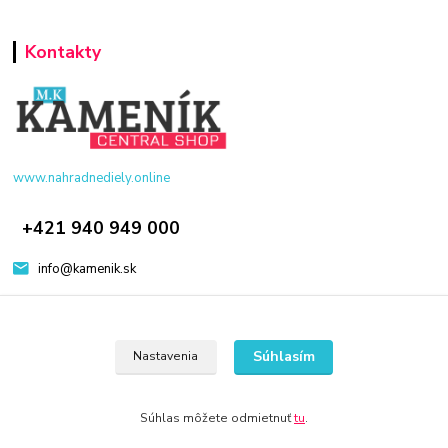
Kontakty
www.nahradnediely.online
+421 940 949 000
info@kamenik.sk
Súhlasím
Nastavenia
© 2024 Všetky práva vyhradené KAMENIK.SK
Súhlas môžete odmietnuť
tu
.
Vytvorené na
Eshop-rychlo.sk