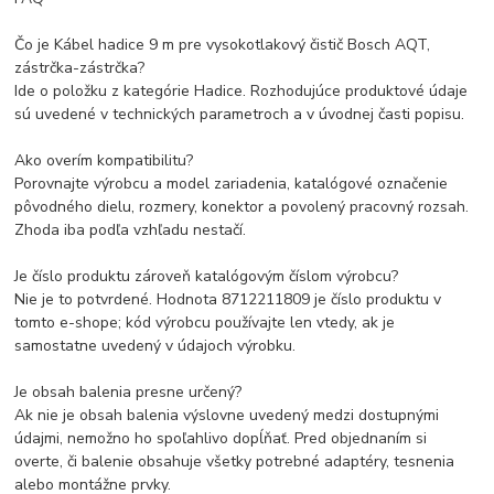
Čo je Kábel hadice 9 m pre vysokotlakový čistič Bosch AQT,
zástrčka-zástrčka?
Ide o položku z kategórie Hadice. Rozhodujúce produktové údaje
sú uvedené v technických parametroch a v úvodnej časti popisu.
Ako overím kompatibilitu?
Porovnajte výrobcu a model zariadenia, katalógové označenie
pôvodného dielu, rozmery, konektor a povolený pracovný rozsah.
Zhoda iba podľa vzhľadu nestačí.
Je číslo produktu zároveň katalógovým číslom výrobcu?
Nie je to potvrdené. Hodnota 8712211809 je číslo produktu v
tomto e-shope; kód výrobcu používajte len vtedy, ak je
samostatne uvedený v údajoch výrobku.
Je obsah balenia presne určený?
Ak nie je obsah balenia výslovne uvedený medzi dostupnými
údajmi, nemožno ho spoľahlivo dopĺňať. Pred objednaním si
overte, či balenie obsahuje všetky potrebné adaptéry, tesnenia
alebo montážne prvky.