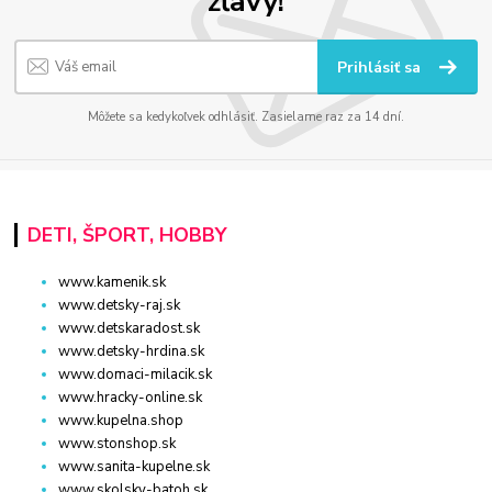
zľavy!
Prihlásiť sa
Môžete sa kedykoľvek odhlásiť. Zasielame raz za 14 dní.
DETI, ŠPORT, HOBBY
www.kamenik.sk
www.detsky-raj.sk
www.detskaradost.sk
www.detsky-hrdina.sk
www.domaci-milacik.sk
www.hracky-online.sk
www.kupelna.shop
www.stonshop.sk
www.sanita-kupelne.sk
www.skolsky-batoh.sk