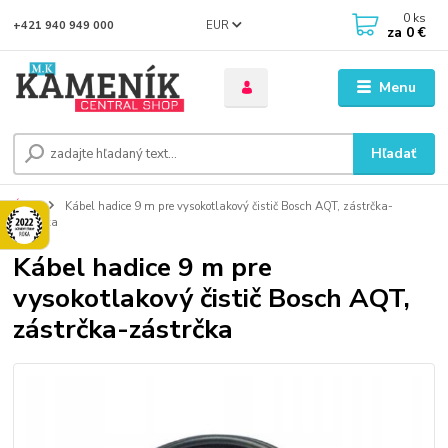
0
ks
EUR
+421 940 949 000
za
0 €
Menu
Hľadať
Úvod
Kábel hadice 9 m pre vysokotlakový čistič Bosch AQT, zástrčka-
zástrčka
Kábel hadice 9 m pre
vysokotlakový čistič Bosch AQT,
zástrčka-zástrčka