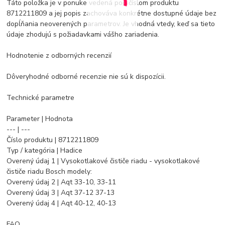
Táto položka je v ponuke vedená pod číslom produktu
8712211809 a jej popis zachováva konkrétne dostupné údaje bez
dopĺňania neoverených parametrov. Je vhodná vtedy, keď sa tieto
údaje zhodujú s požiadavkami vášho zariadenia.
Hodnotenie z odborných recenzií
Dôveryhodné odborné recenzie nie sú k dispozícii.
Technické parametre
Parameter | Hodnota
--- | ---
Číslo produktu | 8712211809
Typ / kategória | Hadice
Overený údaj 1 | Vysokotlakové čističe riadu - vysokotlakové
čističe riadu Bosch modely:
Overený údaj 2 | Aqt 33-10, 33-11
Overený údaj 3 | Aqt 37-12 37-13
Overený údaj 4 | Aqt 40-12, 40-13
FAQ