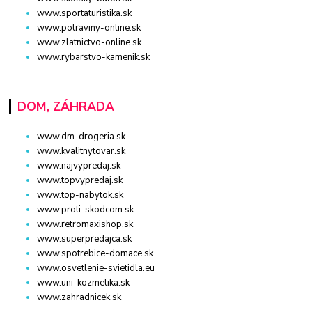
www.sportaturistika.sk
www.potraviny-online.sk
www.zlatnictvo-online.sk
www.rybarstvo-kamenik.sk
DOM, ZÁHRADA
www.dm-drogeria.sk
www.kvalitnytovar.sk
www.najvypredaj.sk
www.topvypredaj.sk
www.top-nabytok.sk
www.proti-skodcom.sk
www.retromaxishop.sk
www.superpredajca.sk
www.spotrebice-domace.sk
www.osvetlenie-svietidla.eu
www.uni-kozmetika.sk
www.zahradnicek.sk