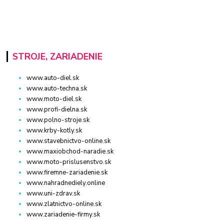
STROJE, ZARIADENIE
www.auto-diel.sk
www.auto-techna.sk
www.moto-diel.sk
www.profi-dielna.sk
www.polno-stroje.sk
www.krby-kotly.sk
www.stavebnictvo-online.sk
www.maxiobchod-naradie.sk
www.moto-prislusenstvo.sk
www.firemne-zariadenie.sk
www.nahradnediely.online
www.uni-zdrav.sk
www.zlatnictvo-online.sk
www.zariadenie-firmy.sk