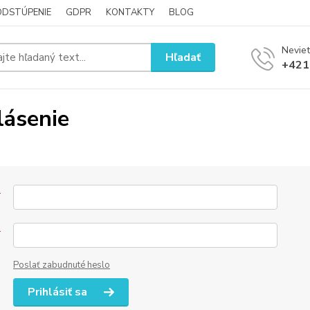
ODSTÚPENIE
GDPR
KONTAKTY
BLOG
Neviet
Hľadať
+421
lásenie
*
*
Poslať zabudnuté heslo
Prihlásiť sa