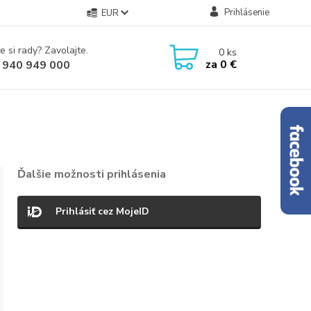
Prihlásenie
EUR
e si rady? Zavolajte.
0
ks
za
0 €
 940 949 000
Ďalšie možnosti prihlásenia
Prihlásiť cez MojeID