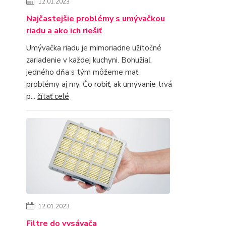
12.01.2023
Najčastejšie problémy s umývačkou
riadu a ako ich riešiť
Umývačka riadu je mimoriadne užitočné
zariadenie v každej kuchyni. Bohužiaľ,
jedného dňa s tým môžeme mať
problémy aj my. Čo robiť, ak umývanie trvá
p...
čítať celé
12.01.2023
Filtre do vysávača