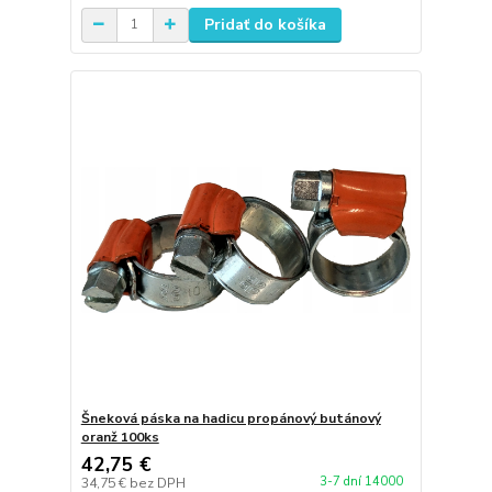
Pridať do košíka
Šneková páska na hadicu propánový butánový
oranž 100ks
42,75 €
3-7 dní 14000
34,75 €
bez DPH