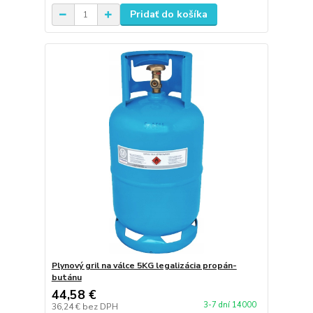
Pridať do košíka
Plynový gril na válce 5KG legalizácia propán-
butánu
44,58 €
3-7 dní 14000
36,24 €
bez DPH