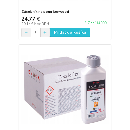
Zásobník na penu kenwood
24,77 €
3-7 dní 14000
20,14 €
bez DPH
Pridať do košíka