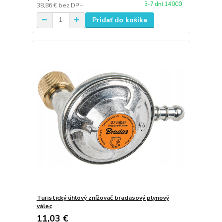
3-7 dní 14000
38,86 €
bez DPH
Pridať do košíka
Turistický úhlový znížovač bradasový plynový
válec
11,03 €