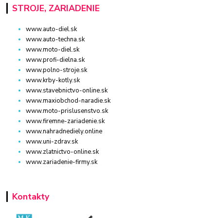
STROJE, ZARIADENIE
www.auto-diel.sk
www.auto-techna.sk
www.moto-diel.sk
www.profi-dielna.sk
www.polno-stroje.sk
www.krby-kotly.sk
www.stavebnictvo-online.sk
www.maxiobchod-naradie.sk
www.moto-prislusenstvo.sk
www.firemne-zariadenie.sk
www.nahradnediely.online
www.uni-zdrav.sk
www.zlatnictvo-online.sk
www.zariadenie-firmy.sk
Kontakty