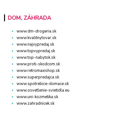
DOM, ZÁHRADA
www.dm-drogeria.sk
www.kvalitnytovar.sk
www.najvypredaj.sk
www.topvypredaj.sk
www.top-nabytok.sk
www.proti-skodcom.sk
www.retromaxishop.sk
www.superpredajca.sk
www.spotrebice-domace.sk
www.osvetlenie-svietidla.eu
www.uni-kozmetika.sk
www.zahradnicek.sk