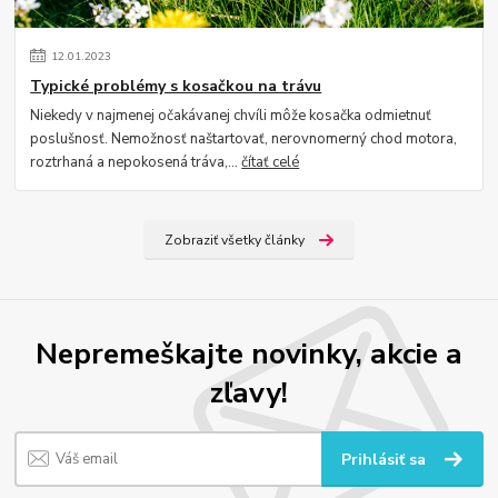
12
.
01
.
2023
Typické problémy s kosačkou na trávu
Niekedy v najmenej očakávanej chvíli môže kosačka odmietnuť
poslušnosť. Nemožnosť naštartovať, nerovnomerný chod motora,
roztrhaná a nepokosená tráva,...
čítať celé
Zobraziť všetky články
Nepremeškajte novinky, akcie a
zľavy!
Prihlásiť sa