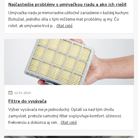
Najčastejšie problémy s umývačkou riadu a ako ich riešiť
Umývačka riadu je mimoriadne užitočné zariadenie v každej kuchyni.
Bohužiaľ, jedného dňa s tým môžeme mať problémy aj my. Čo
robiť, ak umývanie trvá p...
čítať celé
12
.
01
.
2023
Filtre do vysávača
Výber vysávača nie je jednoduchý. Oplatí sa nad tým chvíľu
zamyslieť, pretože samotný filter ovplyvňuje komfort, účinnosť,
frekvenciu a dokonca aj cen...
čítať celé