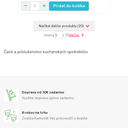
Pridať do košíka
Načítať ďalšie produkty (20)
strana
z 35
ďalšie
Časti a príslušenstvo kuchynských spotrebičov
Doprava od 30€ zadarmo
Využite dopravu úplne zadarmo
8 rokov na trhu
Značka Kameník Vás presvedčí o kvalite