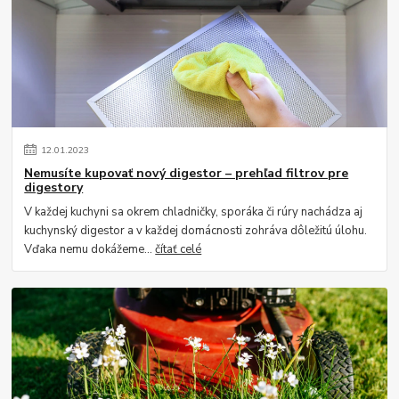
12
.
01
.
2023
Nemusíte kupovať nový digestor – prehľad filtrov pre
digestory
V každej kuchyni sa okrem chladničky, sporáka či rúry nachádza aj
kuchynský digestor a v každej domácnosti zohráva dôležitú úlohu.
Vďaka nemu dokážeme...
čítať celé