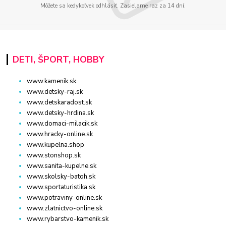
Môžete sa kedykoľvek odhlásiť. Zasielame raz za 14 dní.
DETI, ŠPORT, HOBBY
www.kamenik.sk
www.detsky-raj.sk
www.detskaradost.sk
www.detsky-hrdina.sk
www.domaci-milacik.sk
www.hracky-online.sk
www.kupelna.shop
www.stonshop.sk
www.sanita-kupelne.sk
www.skolsky-batoh.sk
www.sportaturistika.sk
www.potraviny-online.sk
www.zlatnictvo-online.sk
www.rybarstvo-kamenik.sk