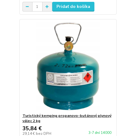
Pridať do košíka
Turistický kemping propanovo-butánový plynový
válec 2 kg
35,84 €
3-7 dní 14000
29,14 €
bez DPH