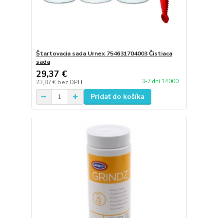
Štartovacia sada Urnex 754631704003 Čistiaca
sada
29,37 €
3-7 dní 14000
23,87 €
bez DPH
Pridať do košíka