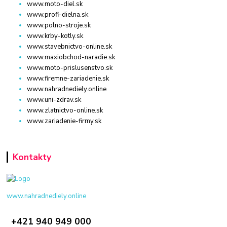
www.moto-diel.sk
www.profi-dielna.sk
www.polno-stroje.sk
www.krby-kotly.sk
www.stavebnictvo-online.sk
www.maxiobchod-naradie.sk
www.moto-prislusenstvo.sk
www.firemne-zariadenie.sk
www.nahradnediely.online
www.uni-zdrav.sk
www.zlatnictvo-online.sk
www.zariadenie-firmy.sk
Kontakty
www.nahradnediely.online
+421 940 949 000