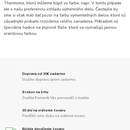
Thermomix, ktorú môžeme kúpiť vo farbe, napr. V tomto prípade
ide o našu preferenciu vzhľadu výmenného dielu. Častejšie by
sme si však mali dať pozor na farby vymeniteľných dielov, ktoré sú
zásadnými prvkami rozloženia celého zariadenia. Príkladom sú
špeciálne hadice na plynové fľaše, ktoré sa vyznačujú jasnou
oranžovou farbou.
Doprava od 30€ zadarmo
Využite dopravu úplne zadarmo
8 rokov na trhu
Značka Kameník Vás presvedčí o kvalite
30 dní na vrátenie tovaru
Predĺžili sme dobu na vrátenie tovaru
Rýchle doručenie tovaru