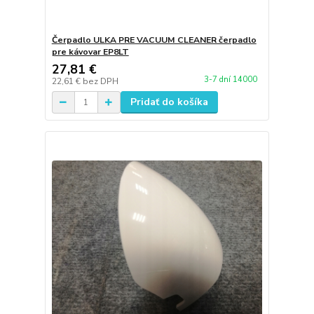
Čerpadlo ULKA PRE VACUUM CLEANER čerpadlo
pre kávovar EP8LT
27,81 €
3-7 dní 14000
22,61 €
bez DPH
Pridať do košíka