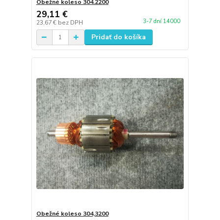
Obežné koleso 304.2200
29,11 €
3-7 dní 14000
23,67 €
bez DPH
Pridať do košíka
Obežné koleso 304,3200