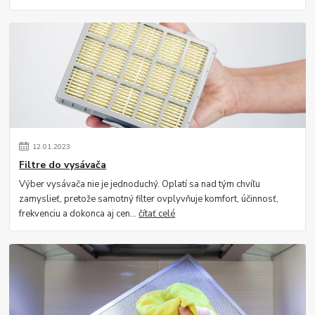
12
.
01
.
2023
Filtre do vysávača
Výber vysávača nie je jednoduchý. Oplatí sa nad tým chvíľu
zamyslieť, pretože samotný filter ovplyvňuje komfort, účinnosť,
frekvenciu a dokonca aj cen...
čítať celé