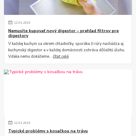
12
.
01
.
2023
Nemusíte kupovať nový digestor – prehľad filtrov pre
digestory
V každej kuchyni sa okrem chladničky, sporáka či rúry nachádza aj
kuchynský digestor a v každej domácnosti zohráva dôležitú úlohu.
Vďaka nemu dokážeme...
čítať celé
12
.
01
.
2023
Typické problémy s kosačkou na trávu