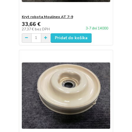
Kryt robota Moulinex AT 7-9
33,66 €
3-7 dní 14000
27,37 €
bez DPH
Pridať do košíka