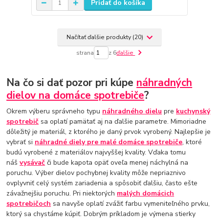
Pridať do košíka
Načítať ďalšie produkty (20)
strana
z 6
ďalšie
Na čo si dať pozor pri kúpe
náhradných
dielov na domáce spotrebiče
?
Okrem výberu správneho typu
náhradného dielu
pre
kuchynský
spotrebič
sa oplatí pamätať aj na ďalšie parametre. Mimoriadne
dôležitý je materiál, z ktorého je daný prvok vyrobený. Najlepšie je
vybrať si
náhradné diely pre malé domáce spotrebiče
, ktoré
budú vyrobené z materiálov najvyššej kvality. Vďaka tomu
náš
vysávač
či bude kapota opäť oveľa menej náchylná na
poruchu. Výber dielov pochybnej kvality môže nepriaznivo
ovplyvniť celý systém zariadenia a spôsobiť ďalšiu, často ešte
závažnejšiu poruchu. Pri niektorých
malých domácich
spotrebičoch
sa navyše oplatí zvážiť farbu vymeniteľného prvku,
ktorý sa chystáme kúpiť. Dobrým príkladom je výmena stierky