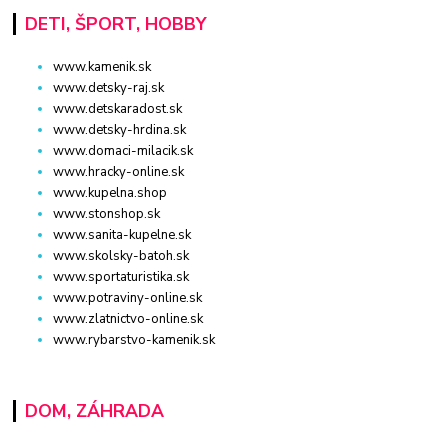
DETI, ŠPORT, HOBBY
www.kamenik.sk
www.detsky-raj.sk
www.detskaradost.sk
www.detsky-hrdina.sk
www.domaci-milacik.sk
www.hracky-online.sk
www.kupelna.shop
www.stonshop.sk
www.sanita-kupelne.sk
www.skolsky-batoh.sk
www.sportaturistika.sk
www.potraviny-online.sk
www.zlatnictvo-online.sk
www.rybarstvo-kamenik.sk
DOM, ZÁHRADA