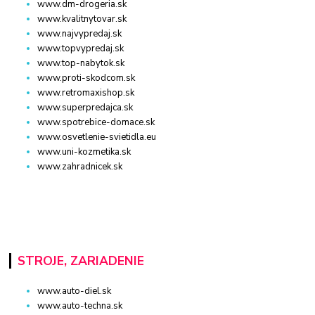
www.dm-drogeria.sk
www.kvalitnytovar.sk
www.najvypredaj.sk
www.topvypredaj.sk
www.top-nabytok.sk
www.proti-skodcom.sk
www.retromaxishop.sk
www.superpredajca.sk
www.spotrebice-domace.sk
www.osvetlenie-svietidla.eu
www.uni-kozmetika.sk
www.zahradnicek.sk
STROJE, ZARIADENIE
www.auto-diel.sk
www.auto-techna.sk