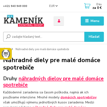
0
ks
EUR
+421 940 949 000
za
0 €
Menu
Hľadať
Úvod
Náhradné diely pre malé domáce spotrebiče
Náhradné diely pre malé domáce
spotrebiče
Druhy
náhradných dielov pre malé domáce
spotrebiče
Každodenné zariadenia sa časom poškodia, najmä ak ich
používame intenzívne. Mnohé modely
domácich spotrebičov
však umožňujú výmenu jednotlivých kusov zariadenia. Medzi