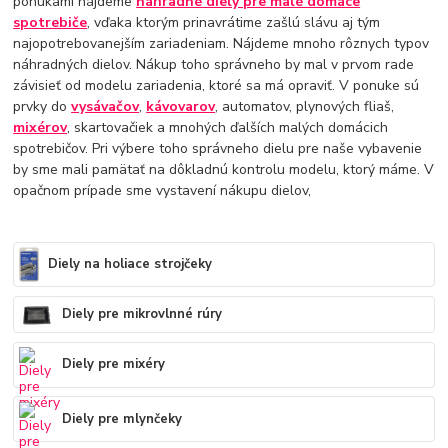
ponukami nájdeme
náhradné diely pre malé domáce
spotrebiče
, vďaka ktorým prinavrátime zašlú slávu aj tým
najopotrebovanejším zariadeniam. Nájdeme mnoho rôznych typov
náhradných dielov. Nákup toho správneho by mal v prvom rade
závisieť od modelu zariadenia, ktoré sa má opraviť. V ponuke sú
prvky do
vysávačov
,
kávovarov
, automatov, plynových fliaš,
mixérov
, skartovačiek a mnohých ďalších malých domácich
spotrebičov. Pri výbere toho správneho dielu pre naše vybavenie
by sme mali pamätať na dôkladnú kontrolu modelu, ktorý máme. V
opačnom prípade sme vystavení nákupu dielov,
Diely na holiace strojčeky
Diely pre mikrovlnné rúry
Diely pre mixéry
Diely pre mlynčeky