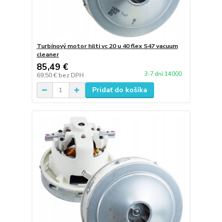
Turbínový motor hilti vc 20 u 40 flex S47 vacuum
cleaner
85,49 €
3-7 dní 14000
69,50 €
bez DPH
Pridať do košíka