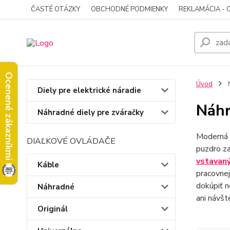
ČASTÉ OTÁZKY
OBCHODNÉ PODMIENKY
REKLAMÁCIA - 
Ocenené zákazníkmi
Úvod
N
Diely pre elektrické náradie
Náhr
Náhradné diely pre zváračky
Moderná 
DIAĽKOVÉ OVLÁDAČE
puzdro za
vstavan
Káble
pracovnej
dokúpiť n
Náhradné
ani návšt
Originál