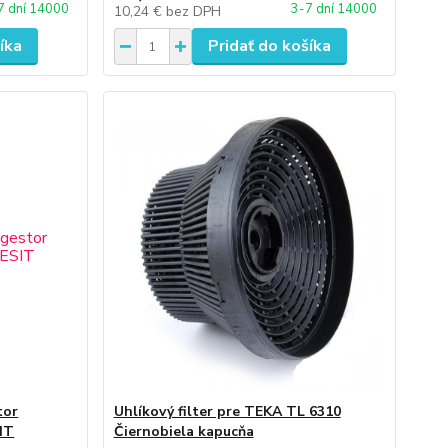
7 dní 14000
3-7 dní 14000
10,24 €
bez DPH
íka
Pridať do košíka
tor
Uhlíkový filter pre TEKA TL 6310
IT
Čiernobiela kapucňa