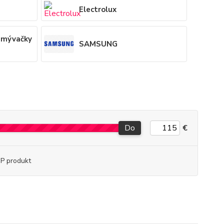
Electrolux
 umývačky
SAMSUNG
Do
€
P produkt