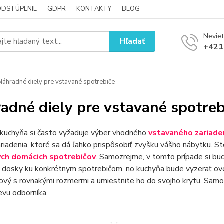
ODSTÚPENIE
GDPR
KONTAKTY
BLOG
Neviet
Hľadať
+421
áhradné diely pre vstavané spotrebiče
adné diely pre vstavané spotreb
kuchyňa si často vyžaduje výber vhodného
vstavaného zariade
riadenia, ktoré sa dá ľahko prispôsobiť zvyšku vášho nábytku.
St
ých domácich spotrebičov
.
Samozrejme, v tomto prípade si bud
 dosky ku konkrétnym spotrebičom, no kuchyňa bude vyzerať oveľ
ový s rovnakými rozmermi a umiestnite ho do svojho krytu.
Samot
evu odborníka.