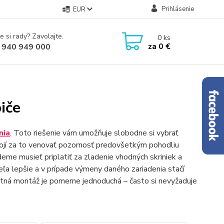
Prihlásenie
EUR
e si rady? Zavolajte.
0
ks
za
0 €
 940 949 000
iče
nia
.
Toto riešenie vám umožňuje slobodne si vybrať
ojí za to venovať pozornosť predovšetkým pohodliu
eme musieť priplatiť za zladenie vhodných skriniek a
a lepšie a v prípade výmeny daného zariadenia stačí
ná montáž je pomerne jednoduchá – často si nevyžaduje