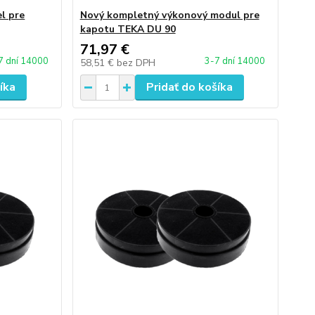
l pre
Nový kompletný výkonový modul pre
kapotu TEKA DU 90
71,97 €
7 dní 14000
3-7 dní 14000
58,51 €
bez DPH
íka
Pridať do košíka