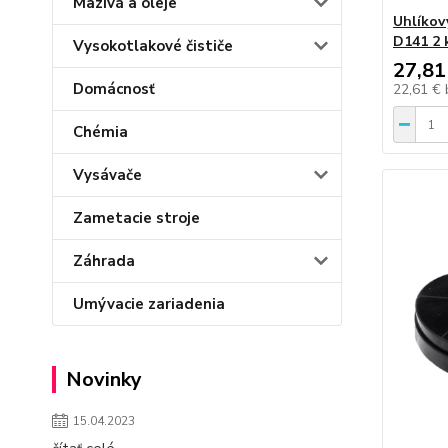
Mazivá a oleje
Uhlíkový
D141 2 
Vysokotlakové čističe
27,81
Domácnosť
22,61 €
Chémia
Vysávače
Zametacie stroje
Záhrada
Umývacie zariadenia
Novinky
15.04.2023