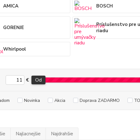
AMICA
BOSCH
Príslušenstvo pre
GORENJE
riadu
Whirlpool
€
Od
adom
Novinka
Akcia
Doprava ZADARMO
TO
šie
Najlacnejšie
Najdrahšie