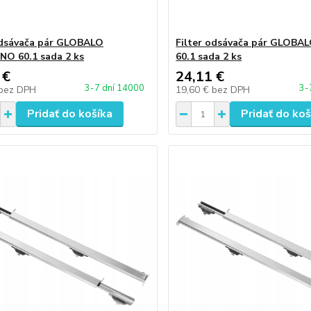
odsávača pár GLOBALO
Filter odsávača pár GLOBA
O 60.1 sada 2 ks
60.1 sada 2 ks
 €
24,11 €
3-7 dní 14000
3-
bez DPH
19,60 €
bez DPH
Pridať do košíka
Pridať do koš