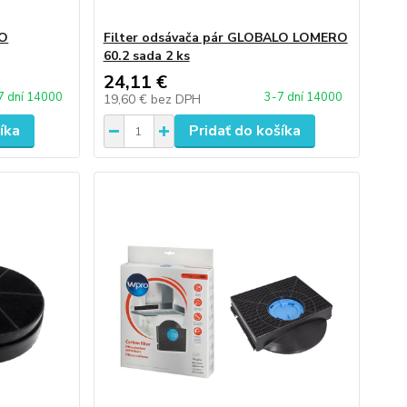
LO
Filter odsávača pár GLOBALO LOMERO
60.2 sada 2 ks
24,11 €
7 dní 14000
3-7 dní 14000
19,60 €
bez DPH
íka
Pridať do košíka