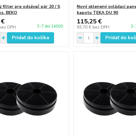
 filter pre odsávač pár 20 / S
Nový sklenený ovládací pane
ks. BEKO
kapotu TEKA DU 90
 €
115,25 €
3-7 dní 14000
3-
bez DPH
93,70 €
bez DPH
Pridať do košíka
Pridať do koš