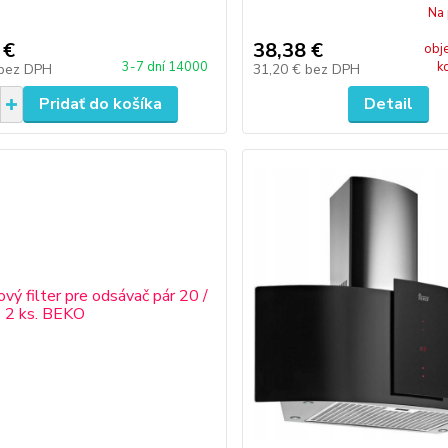
Na 
 €
38,38 €
obj
3-7 dní 14000
k
bez DPH
31,20 €
bez DPH
Pridať do košíka
Detail