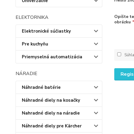
Heslo zn
Univerzálne
Opíšte t
ELEKTORNIKA
obrázku
Elektronické súčiastky
Pre kuchyňu
Súhl
Priemyselná automatizácia
NÁRADIE
Regis
Náhradné batérie
Náhradné diely na kosačky
Nahradné diely na náradie
Náhradné diely pre Kärcher