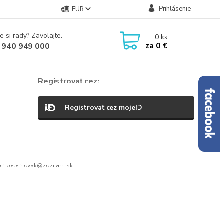
Prihlásenie
EUR
e si rady? Zavolajte.
0
ks
za
0 €
 940 949 000
Registrovať cez:
Registrovať cez mojeID
r. peternovak@zoznam.sk