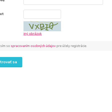
ovu
*
ext
*
iný obrázok
asím so
spracovaním osobných údajov
pre účely registrácie.
trovať sa