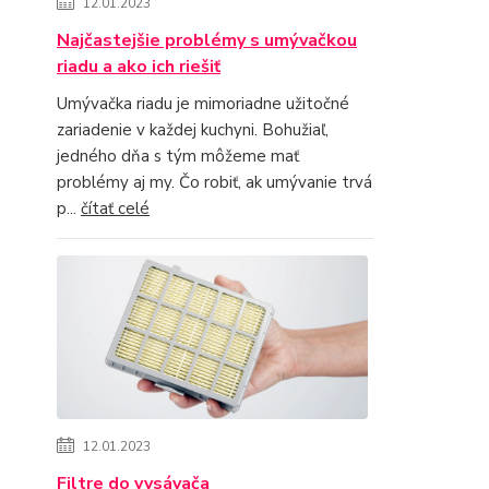
12.01.2023
Najčastejšie problémy s umývačkou
riadu a ako ich riešiť
Umývačka riadu je mimoriadne užitočné
zariadenie v každej kuchyni. Bohužiaľ,
jedného dňa s tým môžeme mať
problémy aj my. Čo robiť, ak umývanie trvá
p...
čítať celé
12.01.2023
Filtre do vysávača