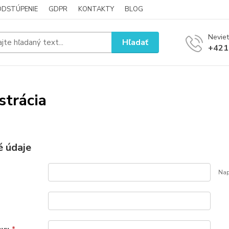
ODSTÚPENIE
GDPR
KONTAKTY
BLOG
Neviet
Hľadať
+421
strácia
 údaje
Nap