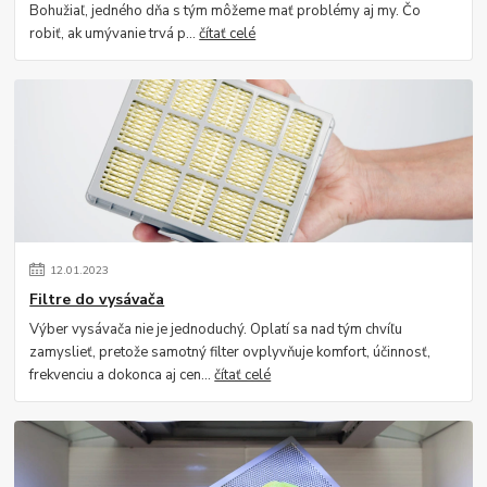
Bohužiaľ, jedného dňa s tým môžeme mať problémy aj my. Čo
robiť, ak umývanie trvá p...
čítať celé
12
.
01
.
2023
Filtre do vysávača
Výber vysávača nie je jednoduchý. Oplatí sa nad tým chvíľu
zamyslieť, pretože samotný filter ovplyvňuje komfort, účinnosť,
frekvenciu a dokonca aj cen...
čítať celé