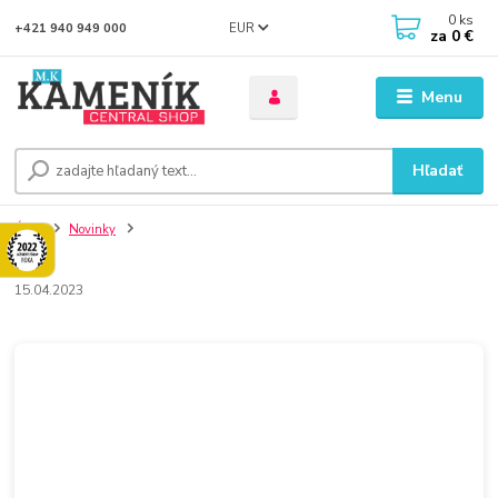
0
ks
EUR
+421 940 949 000
za
0 €
Menu
Hľadať
Úvod
Novinky
15.04.2023