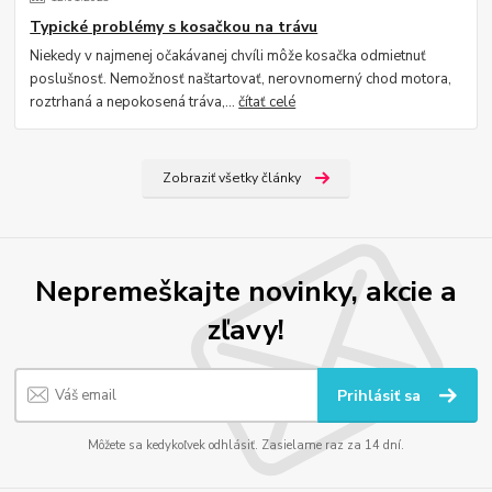
Typické problémy s kosačkou na trávu
Niekedy v najmenej očakávanej chvíli môže kosačka odmietnuť
poslušnosť. Nemožnosť naštartovať, nerovnomerný chod motora,
roztrhaná a nepokosená tráva,...
čítať celé
Zobraziť všetky články
Nepremeškajte novinky, akcie a
zľavy!
Prihlásiť sa
Môžete sa kedykoľvek odhlásiť. Zasielame raz za 14 dní.