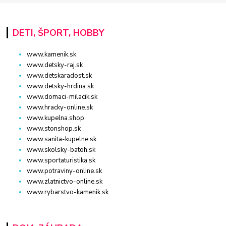
DETI, ŠPORT, HOBBY
www.kamenik.sk
www.detsky-raj.sk
www.detskaradost.sk
www.detsky-hrdina.sk
www.domaci-milacik.sk
www.hracky-online.sk
www.kupelna.shop
www.stonshop.sk
www.sanita-kupelne.sk
www.skolsky-batoh.sk
www.sportaturistika.sk
www.potraviny-online.sk
www.zlatnictvo-online.sk
www.rybarstvo-kamenik.sk