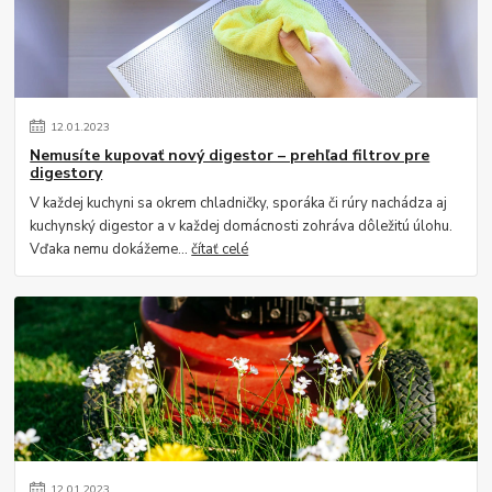
12
.
01
.
2023
Nemusíte kupovať nový digestor – prehľad filtrov pre
digestory
V každej kuchyni sa okrem chladničky, sporáka či rúry nachádza aj
kuchynský digestor a v každej domácnosti zohráva dôležitú úlohu.
Vďaka nemu dokážeme...
čítať celé
12
.
01
.
2023