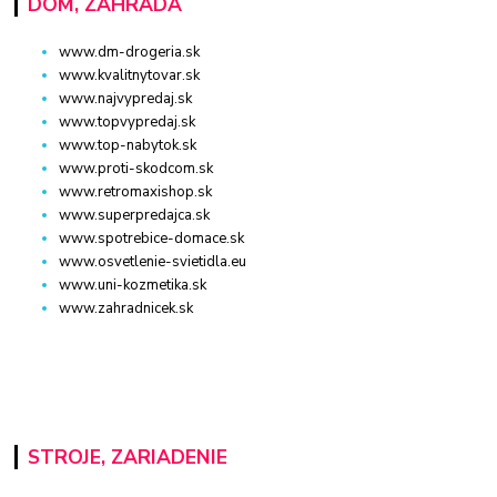
DOM, ZÁHRADA
www.dm-drogeria.sk
www.kvalitnytovar.sk
www.najvypredaj.sk
www.topvypredaj.sk
www.top-nabytok.sk
www.proti-skodcom.sk
www.retromaxishop.sk
www.superpredajca.sk
www.spotrebice-domace.sk
www.osvetlenie-svietidla.eu
www.uni-kozmetika.sk
www.zahradnicek.sk
STROJE, ZARIADENIE