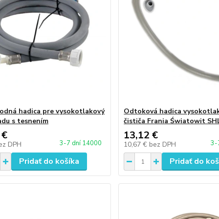
vodná hadica pre vysokotlakový
Odtoková hadica vysokotla
iadu s tesnením
čističa Frania Światowit SH
 €
13,12 €
3-7 dní 14000
3-
ez DPH
10,67 €
bez DPH
Pridať do košíka
Pridať do koš