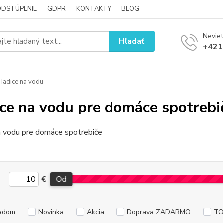
ODSTÚPENIE
GDPR
KONTAKTY
BLOG
Neviet
Hľadať
+421
adice na vodu
ce na vodu pre domáce spotrebi
a vodu pre domáce spotrebiče
€
Od
adom
Novinka
Akcia
Doprava ZADARMO
TO