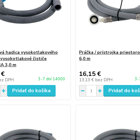
á hadica vysokotlakového
Práčka / prístrojka priestor
/ vysokotlakové čističe
6,0 m
A 3,0 m
 €
16,15 €
3-7 dní 14000
3-
ez DPH
13,13 €
bez DPH
Pridať do košíka
Pridať do koš