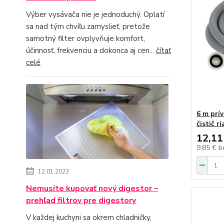
Výber vysávača nie je jednoduchý. Oplatí
sa nad tým chvíľu zamyslieť, pretože
samotný filter ovplyvňuje komfort,
účinnosť, frekvenciu a dokonca aj cen...
čítať
celé
6 m prí
čistič r
12,11
9,85 €
b
12.01.2023
Nemusíte kupovať nový digestor –
prehľad filtrov pre digestory
V každej kuchyni sa okrem chladničky,