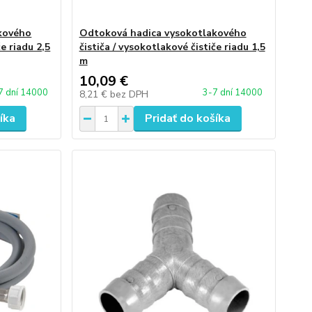
kového
Odtoková hadica vysokotlakového
če riadu 2,5
čističa / vysokotlakové čističe riadu 1,5
m
10,09 €
7 dní 14000
3-7 dní 14000
8,21 €
bez DPH
íka
Pridať do košíka