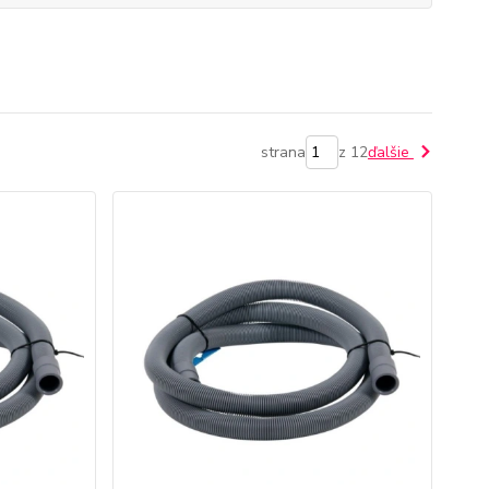
strana
z 12
ďalšie