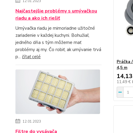
12.01.2023
Najčastejšie problémy s umývačkou
riadu a ako ich riešiť
Umývačka riadu je mimoriadne užitočné
zariadenie v každej kuchyni. Bohužiaľ,
jedného dňa s tým môžeme mať
problémy aj my. Čo robiť, ak umývanie trvá
p...
čítať celé
Práčka /
4,5 m
14,13
11,49 €
12.01.2023
Filtre do vysávača