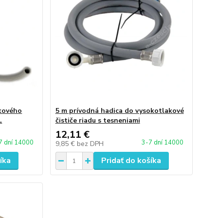
kového
5 m prívodná hadica do vysokotlakové
L
čističe riadu s tesneniami
12,11 €
7 dní 14000
3-7 dní 14000
9,85 €
bez DPH
íka
Pridať do košíka