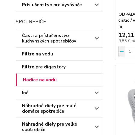
Príslušenstvo pre vysávače
ODPADO
čistič /
SPOTREBIČE
m
12,11
Časti a príslušenstvo
kuchynských spotrebičov
9,85 €
b
Filtre na vodu
Filtre pre digestory
Hadice na vodu
Iné
Náhradné diely pre malé
domáce spotrebiče
Náhradné diely pre veľké
spotrebiče