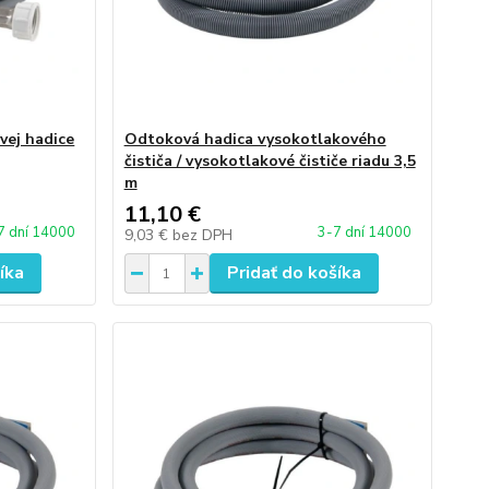
ovej hadice
Odtoková hadica vysokotlakového
čističa / vysokotlakové čističe riadu 3,5
m
11,10 €
7 dní 14000
3-7 dní 14000
9,03 €
bez DPH
íka
Pridať do košíka