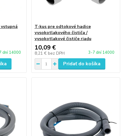
r vstupná
T-kus pre odtokové hadice
vysokotlakového čističa /
vysokotlakové čističe riadu
10,09 €
7 dní 14000
3-7 dní 14000
8,21 €
bez DPH
íka
Pridať do košíka