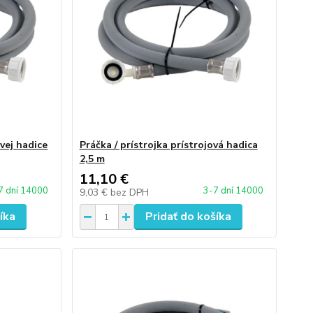
ovej hadice
Práčka / prístrojka prístrojová hadica
2,5 m
11,10 €
7 dní 14000
3-7 dní 14000
9,03 €
bez DPH
íka
Pridať do košíka