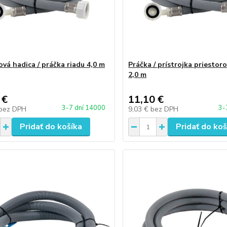
ová hadica / práčka riadu 4,0 m
Práčka / prístrojka priestor
2,0 m
 €
11,10 €
3-7 dní 14000
3-
bez DPH
9,03 €
bez DPH
Pridať do košíka
Pridať do koš