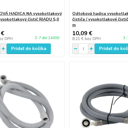
VÁ HADICA NA vysokotlakový
Odtoková hadica vysokotla
 vysokotlakový čistič RIADU 5,0
čističa / vysokotlakové čisti
m
 €
10,09 €
3-7 dní 14000
3-
ez DPH
8,21 €
bez DPH
Pridať do košíka
Pridať do koš