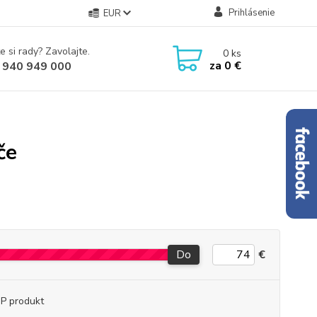
Prihlásenie
EUR
e si rady? Zavolajte.
0
ks
za
0 €
 940 949 000
če
Do
€
P produkt