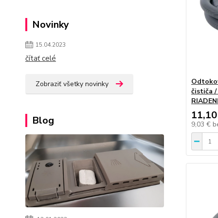
Novinky
15.04.2023
čítať celé
Odtokov
Zobraziť všetky novinky
čističa 
RIADENI
11,10
Blog
9,03 €
b