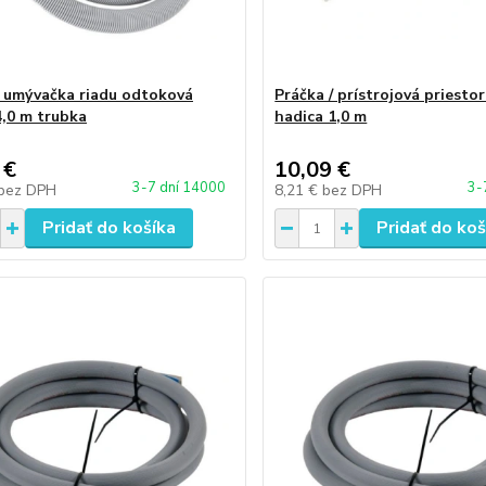
/ umývačka riadu odtoková
Práčka / prístrojová priesto
4,0 m trubka
hadica 1,0 m
 €
10,09 €
3-7 dní 14000
3-
bez DPH
8,21 €
bez DPH
Pridať do košíka
Pridať do koš