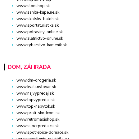
www.stonshop.sk
www.sanita-kupelne.sk
www.skolsky-batoh.sk
www.sportaturistika.sk
www.potraviny-online.sk
www.zlatnictvo-online.sk
www.rybarstvo-kamenik.sk
DOM, ZÁHRADA
www.dm-drogeria.sk
www.kvalitnytovar.sk
www.najvypredaj.sk
www.topvypredaj.sk
www.top-nabytok.sk
www.proti-skodcom.sk
www.retromaxishop.sk
www.superpredajca.sk
www.spotrebice-domace.sk
www.osvetlenie-svietidla.eu