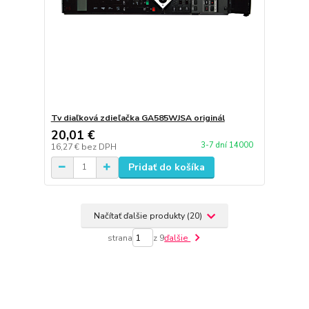
Tv diaľková zdieľačka GA585WJSA originál
20,01 €
3-7 dní 14000
16,27 €
bez DPH
Pridať do košíka
Načítať ďalšie produkty (20)
strana
z 9
ďalšie