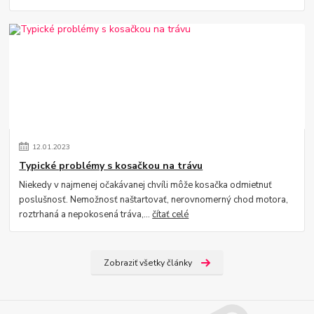
12
.
01
.
2023
Typické problémy s kosačkou na trávu
Niekedy v najmenej očakávanej chvíli môže kosačka odmietnuť
poslušnosť. Nemožnosť naštartovať, nerovnomerný chod motora,
roztrhaná a nepokosená tráva,...
čítať celé
Zobraziť všetky články