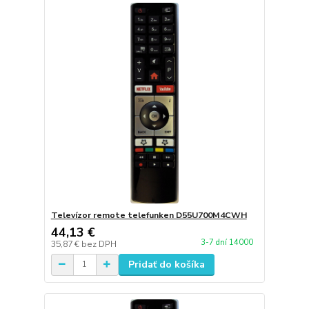
Televízor remote telefunken D55U700M4CWH
44,13 €
3-7 dní 14000
35,87 €
bez DPH
Pridať do košíka