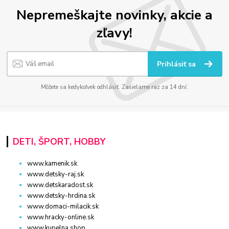
Nepremeškajte novinky, akcie a
zľavy!
Prihlásiť sa
Môžete sa kedykoľvek odhlásiť. Zasielame raz za 14 dní.
DETI, ŠPORT, HOBBY
www.kamenik.sk
www.detsky-raj.sk
www.detskaradost.sk
www.detsky-hrdina.sk
www.domaci-milacik.sk
www.hracky-online.sk
www.kupelna.shop