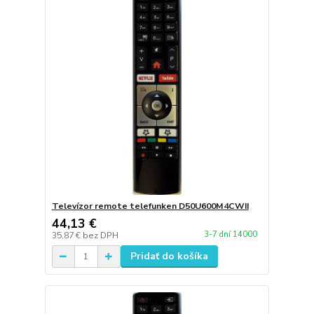
Televízor remote telefunken D50U600M4CWII
44,13 €
3-7 dní 14000
35,87 €
bez DPH
Pridať do košíka