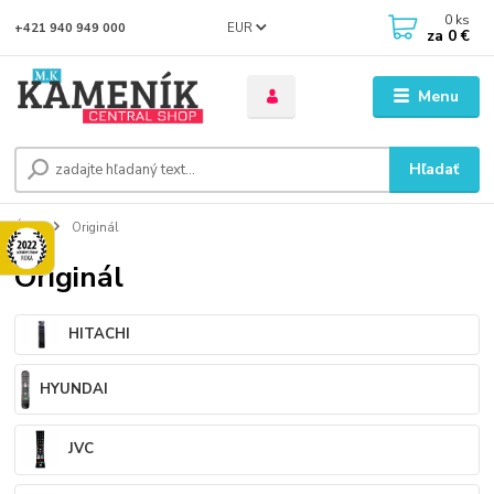
0
ks
EUR
+421 940 949 000
za
0 €
Menu
Hľadať
Úvod
Originál
Originál
HITACHI
HYUNDAI
JVC