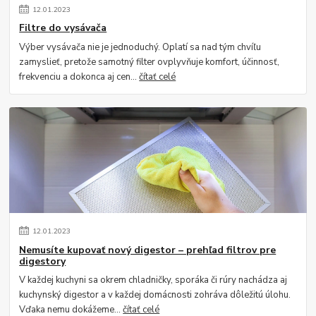
12
.
01
.
2023
Filtre do vysávača
Výber vysávača nie je jednoduchý. Oplatí sa nad tým chvíľu
zamyslieť, pretože samotný filter ovplyvňuje komfort, účinnosť,
frekvenciu a dokonca aj cen...
čítať celé
12
.
01
.
2023
Nemusíte kupovať nový digestor – prehľad filtrov pre
digestory
V každej kuchyni sa okrem chladničky, sporáka či rúry nachádza aj
kuchynský digestor a v každej domácnosti zohráva dôležitú úlohu.
Vďaka nemu dokážeme...
čítať celé