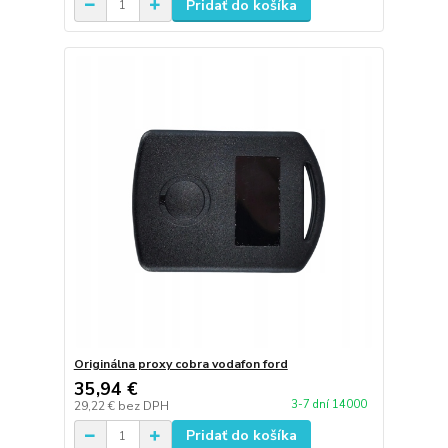
Pridať do košíka
Originálna proxy cobra vodafon ford
35,94 €
3-7 dní 14000
29,22 €
bez DPH
Pridať do košíka