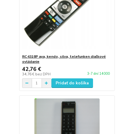
RC4318P aya, kendo, silva, telefunken diaľkové
ovládanie
42,76 €
3-7 dní 14000
34,76 €
bez DPH
Pridať do košíka