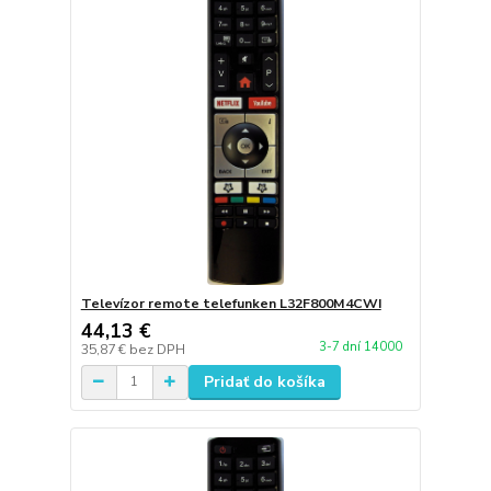
Televízor remote telefunken L32F800M4CWI
44,13 €
3-7 dní 14000
35,87 €
bez DPH
Pridať do košíka