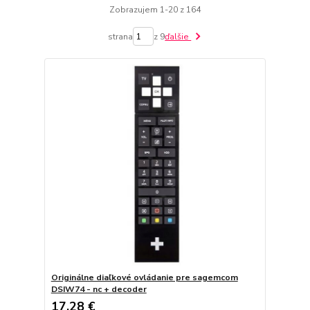
Zobrazujem 1-20 z 164
strana
z 9
ďalšie
Originálne diaľkové ovládanie pre sagemcom
DSIW74 - nc + decoder
17,28 €