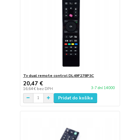
Tv dual remote control DL49F278P3C
20,47 €
3-7 dní 14000
16,64 €
bez DPH
Pridať do košíka