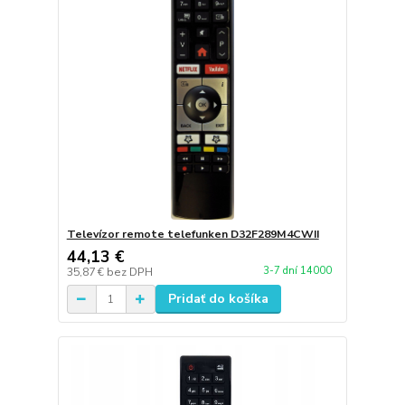
Televízor remote telefunken D32F289M4CWII
44,13 €
3-7 dní 14000
35,87 €
bez DPH
Pridať do košíka