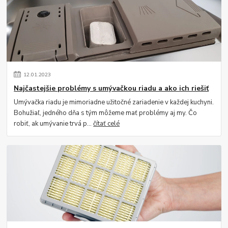
12
.
01
.
2023
Najčastejšie problémy s umývačkou riadu a ako ich riešiť
Umývačka riadu je mimoriadne užitočné zariadenie v každej kuchyni.
Bohužiaľ, jedného dňa s tým môžeme mať problémy aj my. Čo
robiť, ak umývanie trvá p...
čítať celé