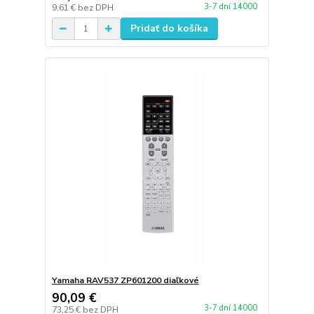
3-7 dní 14000
9,61 €
bez DPH
Pridať do košíka
Yamaha RAV537 ZP601200 diaľkové
90,09 €
3-7 dní 14000
73,25 €
bez DPH