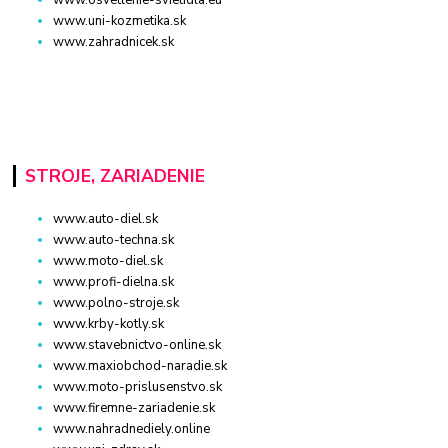
www.uni-kozmetika.sk
www.zahradnicek.sk
STROJE, ZARIADENIE
www.auto-diel.sk
www.auto-techna.sk
www.moto-diel.sk
www.profi-dielna.sk
www.polno-stroje.sk
www.krby-kotly.sk
www.stavebnictvo-online.sk
www.maxiobchod-naradie.sk
www.moto-prislusenstvo.sk
www.firemne-zariadenie.sk
www.nahradnediely.online