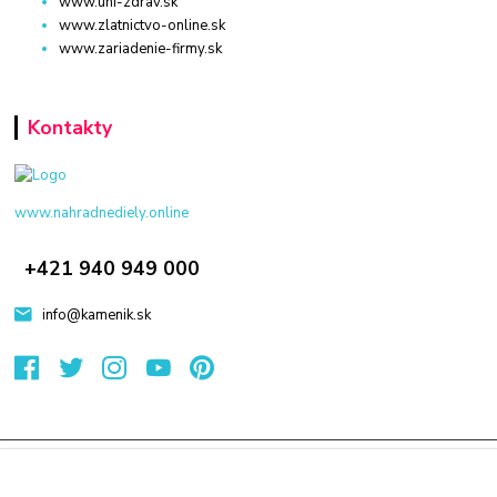
www.uni-zdrav.sk
www.zlatnictvo-online.sk
www.zariadenie-firmy.sk
Kontakty
www.nahradnediely.online
+421 940 949 000
info@kamenik.sk
© 2024 Všetky práva vyhradené KAMENIK.SK
Vytvorené na
Eshop-rychlo.sk