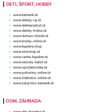
DETI, ŠPORT, HOBBY
www.kamenik.sk
www.detsky-raj.sk
www.detskaradost.sk
www.detsky-hrdina.sk
www.domaci-milacik.sk
www.hracky-online.sk
www.kupelna.shop
www.stonshop.sk
www.sanita-kupelne.sk
www.skolsky-batoh.sk
www.sportaturistika.sk
www.potraviny-online.sk
www.zlatnictvo-online.sk
www.rybarstvo-kamenik.sk
DOM, ZÁHRADA
www.dm-drogeria.sk