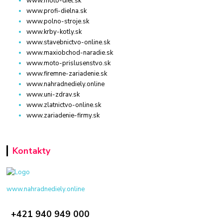
www.moto-diel.sk
www.profi-dielna.sk
www.polno-stroje.sk
www.krby-kotly.sk
www.stavebnictvo-online.sk
www.maxiobchod-naradie.sk
www.moto-prislusenstvo.sk
www.firemne-zariadenie.sk
www.nahradnediely.online
www.uni-zdrav.sk
www.zlatnictvo-online.sk
www.zariadenie-firmy.sk
Kontakty
www.nahradnediely.online
+421 940 949 000