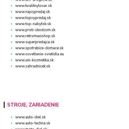
www.kvalitnytovar.sk
www.najvypredaj.sk
www.topvypredaj.sk
www.top-nabytok.sk
www.proti-skodcom.sk
www.retromaxishop.sk
www.superpredajca.sk
www.spotrebice-domace.sk
www.osvetlenie-svietidla.eu
www.uni-kozmetika.sk
www.zahradnicek.sk
STROJE, ZARIADENIE
www.auto-diel.sk
www.auto-techna.sk