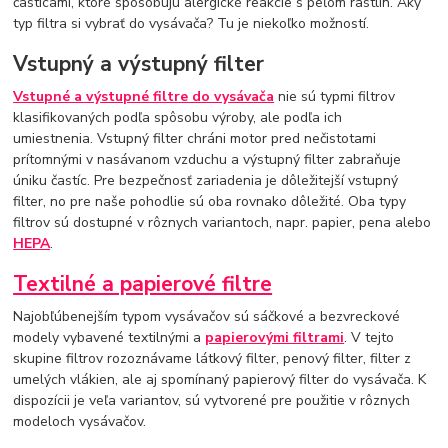
časticami, ktoré spôsobujú alergické reakcie s peľom rastlín. Aký
typ filtra si vybrať do vysávača? Tu je niekoľko možností.
Vstupný a výstupný filter
Vstupné a výstupné filtre do vysávača
nie sú typmi filtrov
klasifikovaných podľa spôsobu výroby, ale podľa ich
umiestnenia. Vstupný filter chráni motor pred nečistotami
prítomnými v nasávanom vzduchu a výstupný filter zabraňuje
úniku častíc. Pre bezpečnosť zariadenia je dôležitejší vstupný
filter, no pre naše pohodlie sú oba rovnako dôležité. Oba typy
filtrov sú dostupné v rôznych variantoch, napr. papier, pena alebo
HEPA
.
Textilné a papierové filtre
Najobľúbenejším typom vysávačov sú sáčkové a bezvreckové
modely vybavené textilnými a
papierovými filtrami
. V tejto
skupine filtrov rozoznávame látkový filter, penový filter, filter z
umelých vlákien, ale aj spomínaný papierový filter do vysávača. K
dispozícii je veľa variantov, sú vytvorené pre použitie v rôznych
modeloch vysávačov.