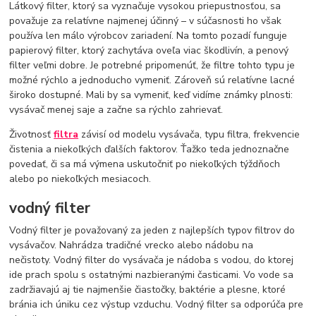
Látkový filter, ktorý sa vyznačuje vysokou priepustnosťou, sa
považuje za relatívne najmenej účinný – v súčasnosti ho však
používa len málo výrobcov zariadení. Na tomto pozadí funguje
papierový filter, ktorý zachytáva oveľa viac škodlivín, a penový
filter veľmi dobre. Je potrebné pripomenúť, že filtre tohto typu je
možné rýchlo a jednoducho vymeniť. Zároveň sú relatívne lacné
široko dostupné. Mali by sa vymeniť, keď vidíme známky plnosti:
vysávač menej saje a začne sa rýchlo zahrievať.
Životnosť
filtra
závisí od modelu vysávača, typu filtra, frekvencie
čistenia a niekoľkých ďalších faktorov. Ťažko teda jednoznačne
povedať, či sa má výmena uskutočniť po niekoľkých týždňoch
alebo po niekoľkých mesiacoch.
vodný filter
Vodný filter je považovaný za jeden z najlepších typov filtrov do
vysávačov. Nahrádza tradičné vrecko alebo nádobu na
nečistoty. Vodný filter do vysávača je nádoba s vodou, do ktorej
ide prach spolu s ostatnými nazbieranými časticami. Vo vode sa
zadržiavajú aj tie najmenšie čiastočky, baktérie a plesne, ktoré
bránia ich úniku cez výstup vzduchu. Vodný filter sa odporúča pre