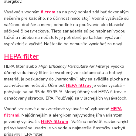
alergikov.
Vysávač s vodným
filtrom
sa na prvý pohľad zdá byť dokonalým
riešením pre každého, no účinnosť niečo stojí. Vodné vysávače sú
väčšinou drahšie a menej pohodlné na používanie ako klasické
sáčkové či bezvreckové. Tieto zariadenia sú po naplnení vodou
ťažké a nádobu na nečistoty je potrebné po každom vysávaní
vyprázdniť a vyčistiť. Našťastie ho nemusíte vymieňať za nový.
HEPA filter
HEPA filter alebo
High Efficiency Particulate Air Filter
je vysoko
účinný vzduchový filter. Je vyrobený zo sklolaminátu a hotový
materiál je poskladaný do „harmoniky“, aby sa zväčšila plocha na
zachytávanie nečistôt. Účinnosť
HEPA filtrov
je veľmi vysoká –
pohybuje sa od 95 do 99,95 %. Menej účinný rad HEPA filtrov je
označovaný skratkou EPA. Používajú sa v lacnejších vysávačoch.
Vodné, vreckové a bezvreckové vysávače sú vybavené
HEPA
filtrami
. Najúčinnejším a alergikom najvýhodnejším variantom
je vodný vysávač s
HEPA filtrom
. Väčšina nečistôt nazbieraných
pri vysávaní sa usadzuje vo vode a najmenšie čiastočky zachytí
prídavný HEPA filter.