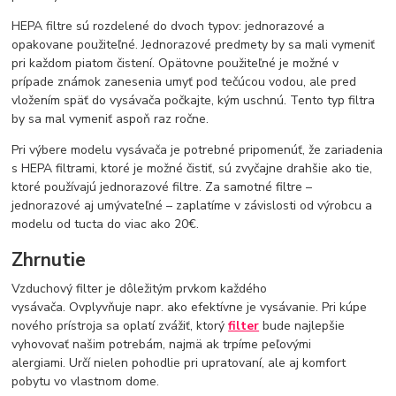
HEPA filtre sú rozdelené do dvoch typov: jednorazové a
opakovane použiteľné. Jednorazové predmety by sa mali vymeniť
pri každom piatom čistení. Opätovne použiteľné je možné v
prípade známok zanesenia umyť pod tečúcou vodou, ale pred
vložením späť do vysávača počkajte, kým uschnú. Tento typ filtra
by sa mal vymeniť aspoň raz ročne.
Pri výbere modelu vysávača je potrebné pripomenúť, že zariadenia
s HEPA filtrami, ktoré je možné čistiť, sú zvyčajne drahšie ako tie,
ktoré používajú jednorazové filtre. Za samotné filtre –
jednorazové aj umývateľné – zaplatíme v závislosti od výrobcu a
modelu od tucta do viac ako 20€.
Zhrnutie
Vzduchový filter je dôležitým prvkom každého
vysávača. Ovplyvňuje napr. ako efektívne je vysávanie. Pri kúpe
nového prístroja sa oplatí zvážiť, ktorý
filter
bude najlepšie
vyhovovať našim potrebám, najmä ak trpíme peľovými
alergiami. Určí nielen pohodlie pri upratovaní, ale aj komfort
pobytu vo vlastnom dome.