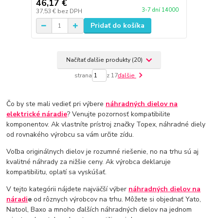
46,17 €
3-7 dní 14000
37,53 €
bez DPH
Pridať do košíka
Načítať ďalšie produkty (20)
strana
z 17
ďalšie
Čo by ste mali vedieť pri výbere
náhradných dielov na
elektrické náradie
? Venujte pozornosť kompatibilite
komponentov. Ak vlastníte prístroj značky Topex, náhradné diely
od rovnakého výrobcu sa vám určite zídu.
Voľba originálnych dielov je rozumné riešenie, no na trhu sú aj
kvalitné náhrady za nižšie ceny. Ak výrobca deklaruje
kompatibilitu, oplatí sa vyskúšať.
V tejto kategórii nájdete najväčší výber
náhradných dielov na
náradi
e
od rôznych výrobcov na trhu. Môžete si objednať Yato,
Natool, Baxo a mnoho ďalších náhradných dielov na jednom