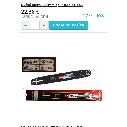
Ručná diera 300 mm tpi 7 neo 41-091
22,86 €
3-7 dní 14000
18,58 €
bez DPH
Pridať do košíka
Návod na pílie 45 cm 64/3/8 "/ 1,3 mm