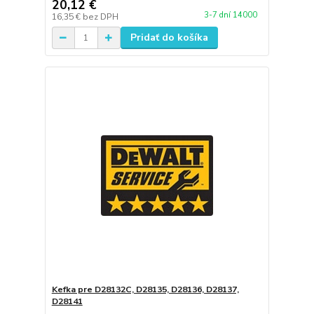
20,12 €
3-7 dní 14000
16,35 €
bez DPH
Pridať do košíka
Kefka pre D28132C, D28135, D28136, D28137,
D28141