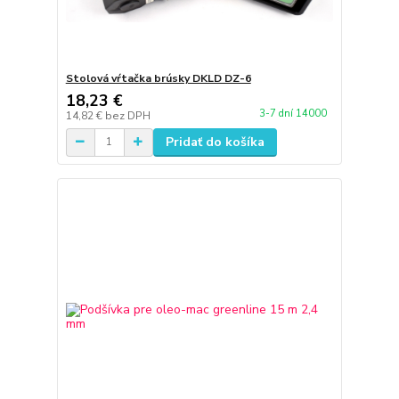
Stolová vŕtačka brúsky DKLD DZ-6
18,23 €
3-7 dní 14000
14,82 €
bez DPH
Pridať do košíka