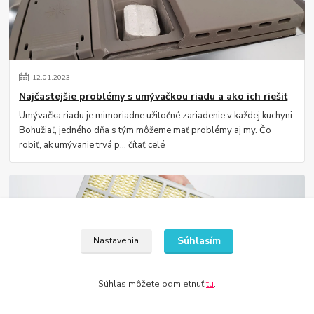
12
.
01
.
2023
Najčastejšie problémy s umývačkou riadu a ako ich riešiť
Umývačka riadu je mimoriadne užitočné zariadenie v každej kuchyni.
Bohužiaľ, jedného dňa s tým môžeme mať problémy aj my. Čo
robiť, ak umývanie trvá p...
čítať celé
Súhlasím
Nastavenia
Súhlas môžete odmietnuť
tu
.
12
.
01
.
2023