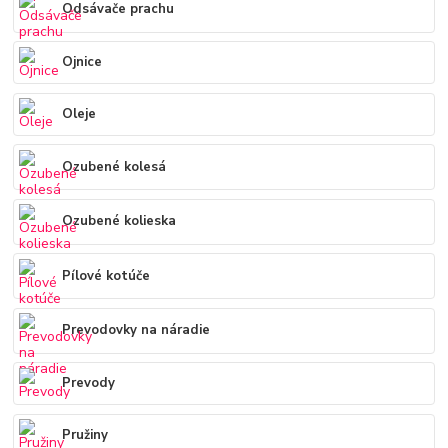
Odsávače prachu
Ojnice
Oleje
Ozubené kolesá
Ozubené kolieska
Pílové kotúče
Prevodovky na náradie
Prevody
Pružiny