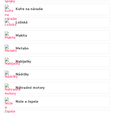
Kufre na náradie
Ložiská
Makita
Metabo
Nabíjačky
Nádržky
Náhradné motory
Nože a čepele