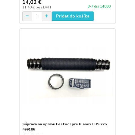
14,02 €
3-7 dní 14000
11,40 €
bez DPH
Pridať do košíka
Súprava na opravu Festool pre Planex LHS 225
499186