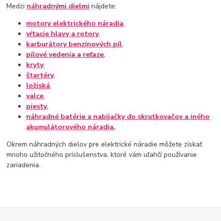
Medzi
náhradnými dielmi
nájdete:
motory elektrického náradia
,
vŕtacie hlavy a rotory
,
karburátory
benzínových píl
,
pílové vedenia a reťaze
,
kryty
,
štartéry
,
ložiská
,
valce
,
piesty
,
náhradné batérie a nabíjačky do skrutkovačov a iného
akumulátorového náradia,
Okrem náhradných dielov pre elektrické náradie môžete získať
mnoho užitočného príslušenstva, ktoré vám uľahčí používanie
zariadenia.