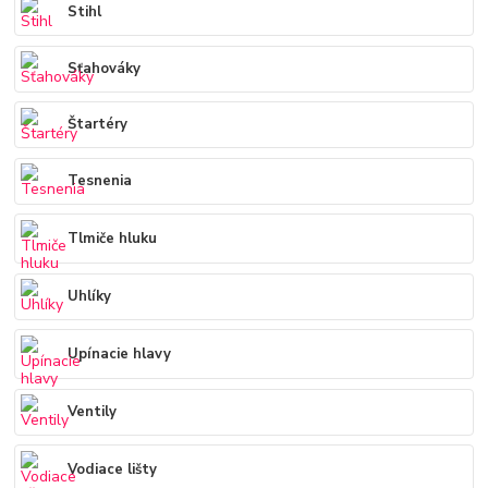
Stihl
Sťahováky
Štartéry
Tesnenia
Tlmiče hluku
Uhlíky
Upínacie hlavy
Ventily
Vodiace lišty