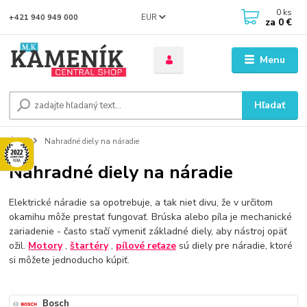
0
ks
EUR
+421 940 949 000
za
0 €
Menu
Hľadať
Úvod
Nahradné diely na náradie
Nahradné diely na náradie
Elektrické náradie sa opotrebuje, a tak niet divu, že v určitom
okamihu môže prestať fungovať. Brúska alebo píla je mechanické
zariadenie - často stačí vymeniť základné diely, aby nástroj opäť
ožil.
Motory
,
štartéry
,
pílové reťaze
sú diely pre náradie, ktoré
si môžete jednoducho kúpiť.
Bosch