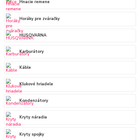
Hnacie remene
Horáky pre zváračky
HUSQVARNA
Karburátory
Káble
Kľukové hriadele
Kondenzátory
Kryty náradia
Kryty spojky