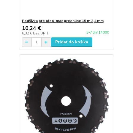
Podšívka pre oleo-mac greenline 15 m 2,4 mm
10,24 €
3-7 dní 14000
8,32 €
bez DPH
Pridať do košíka