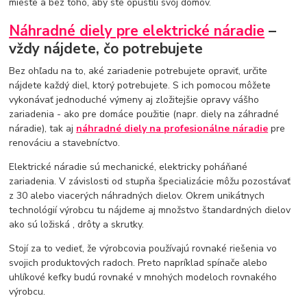
mieste a bez toho, aby ste opustili svoj domov.
Náhradné diely pre elektrické náradie
–
vždy nájdete, čo potrebujete
Bez ohľadu na to, aké zariadenie potrebujete opraviť, určite
nájdete každý diel, ktorý potrebujete. S ich pomocou môžete
vykonávať jednoduché výmeny aj zložitejšie opravy vášho
zariadenia - ako pre domáce použitie (napr. diely na záhradné
náradie), tak aj
náhradné diely na profesionálne náradie
pre
renováciu a stavebníctvo.
Elektrické náradie sú mechanické, elektricky poháňané
zariadenia. V závislosti od stupňa špecializácie môžu pozostávať
z 30 alebo viacerých náhradných dielov. Okrem unikátnych
technológií výrobcu tu nájdeme aj množstvo štandardných dielov
ako sú
ložiská
, drôty a skrutky.
Stojí za to vedieť, že výrobcovia používajú rovnaké riešenia vo
svojich produktových radoch. Preto napríklad spínače alebo
uhlíkové kefky budú rovnaké v mnohých modeloch rovnakého
výrobcu.