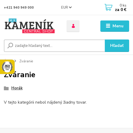
0
ks
EUR
+421 940 949 000
za
0 €
Menu
Hľadať
Úvod
Zváranie
Zváranie
Horák
V tejto kategórii nebol nájdený žiadny tovar.