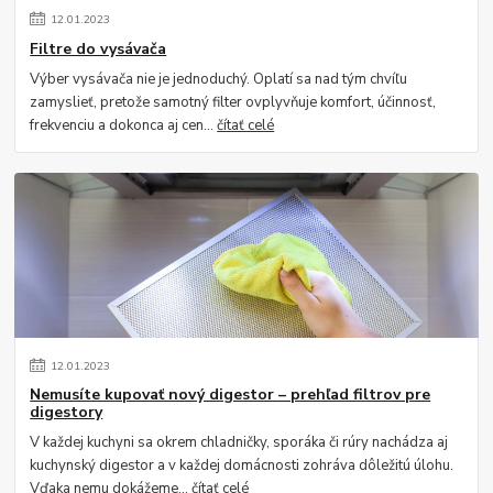
12
.
01
.
2023
Filtre do vysávača
Výber vysávača nie je jednoduchý. Oplatí sa nad tým chvíľu
zamyslieť, pretože samotný filter ovplyvňuje komfort, účinnosť,
frekvenciu a dokonca aj cen...
čítať celé
12
.
01
.
2023
Nemusíte kupovať nový digestor – prehľad filtrov pre
digestory
V každej kuchyni sa okrem chladničky, sporáka či rúry nachádza aj
kuchynský digestor a v každej domácnosti zohráva dôležitú úlohu.
Vďaka nemu dokážeme...
čítať celé