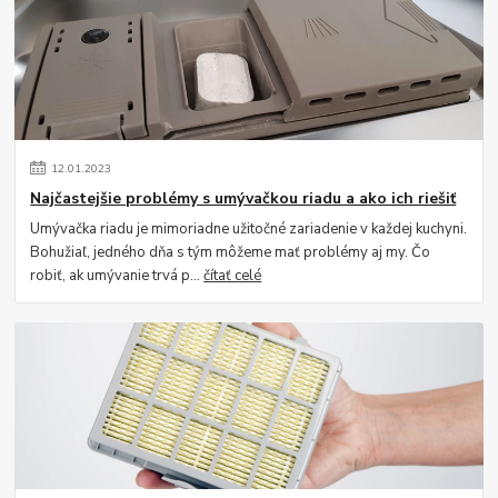
12
.
01
.
2023
Najčastejšie problémy s umývačkou riadu a ako ich riešiť
Umývačka riadu je mimoriadne užitočné zariadenie v každej kuchyni.
Bohužiaľ, jedného dňa s tým môžeme mať problémy aj my. Čo
robiť, ak umývanie trvá p...
čítať celé