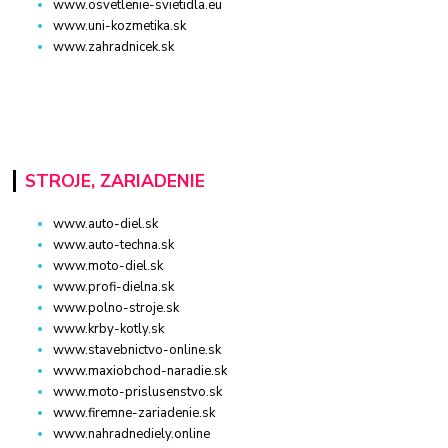
www.osvetlenie-svietidla.eu
www.uni-kozmetika.sk
www.zahradnicek.sk
STROJE, ZARIADENIE
www.auto-diel.sk
www.auto-techna.sk
www.moto-diel.sk
www.profi-dielna.sk
www.polno-stroje.sk
www.krby-kotly.sk
www.stavebnictvo-online.sk
www.maxiobchod-naradie.sk
www.moto-prislusenstvo.sk
www.firemne-zariadenie.sk
www.nahradnediely.online