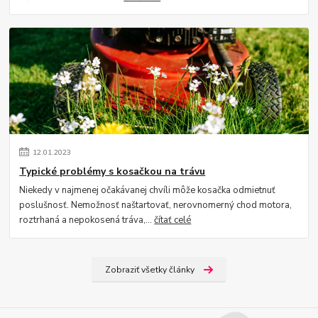
12
.
01
.
2023
Typické problémy s kosačkou na trávu
Niekedy v najmenej očakávanej chvíli môže kosačka odmietnuť
poslušnosť. Nemožnosť naštartovať, nerovnomerný chod motora,
roztrhaná a nepokosená tráva,...
čítať celé
Zobraziť všetky články