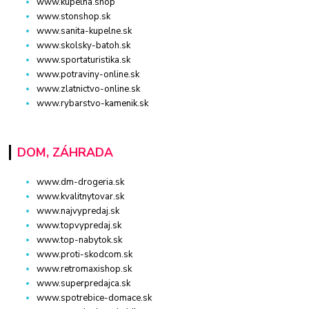
www.kupelna.shop
www.stonshop.sk
www.sanita-kupelne.sk
www.skolsky-batoh.sk
www.sportaturistika.sk
www.potraviny-online.sk
www.zlatnictvo-online.sk
www.rybarstvo-kamenik.sk
DOM, ZÁHRADA
www.dm-drogeria.sk
www.kvalitnytovar.sk
www.najvypredaj.sk
www.topvypredaj.sk
www.top-nabytok.sk
www.proti-skodcom.sk
www.retromaxishop.sk
www.superpredajca.sk
www.spotrebice-domace.sk