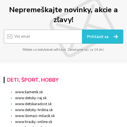
Nepremeškajte novinky, akcie a
zľavy!
Prihlásiť sa
Môžete sa kedykoľvek odhlásiť. Zasielame raz za 14 dní.
DETI, ŠPORT, HOBBY
www.kamenik.sk
www.detsky-raj.sk
www.detskaradost.sk
www.detsky-hrdina.sk
www.domaci-milacik.sk
www.hracky-online.sk