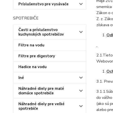
mája 2016
Príslušenstvo pre vysávače
smernica 
Zákon o 
SPOTREBIČE
Z. z. Zák
získava o
Časti a príslušenstvo
kuchynských spotrebičov
Od
Filtre na vodu
2.1.Tiet
Filtre pre digestory
Webovom 
Hadice na vodu
Och
Iné
3.1. Prev
Náhradné diely pre malé
3.1.1.Súb
domáce spotrebiče
do vášho 
(ako sú p
Náhradné diely pre veľké
spotrebiče
alebo pre