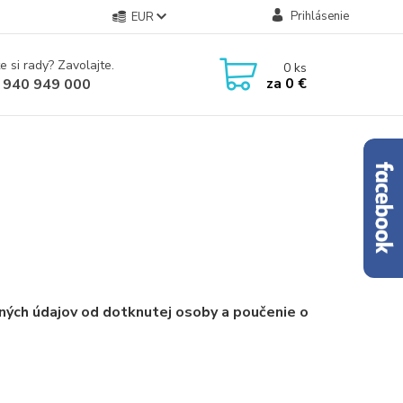
Prihlásenie
EUR
e si rady? Zavolajte.
0
ks
za
0 €
 940 949 000
ných údajov od dotknutej osoby a poučenie o