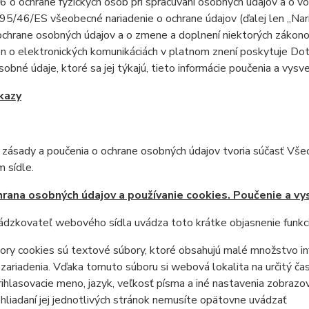
 o ochrane fyzických osôb pri spracúvaní osobných údajov a o v
95/46/ES všeobecné nariadenie o ochrane údajov (ďalej len „Nari
ochrane osobných údajov a o zmene a doplnení niektorých zákon
on o elektronických komunikáciách v platnom znení poskytuje Do
sobné údaje, ktoré sa jej týkajú, tieto informácie poučenia a vysve
kazy
o zásady a poučenia o ochrane osobných údajov tvoria súčasť V
sídle.
rana osobných údajov a používanie cookies. Poučenie a vys
ádzkovateľ webového sídla uvádza toto krátke objasnenie funkcie
ory cookies sú textové súbory, ktoré obsahujú malé množstvo inf
zariadenia. Vďaka tomuto súboru si webová lokalita na určitý čas
rihlasovacie meno, jazyk, veľkosť písma a iné nastavenia zobrazov
hliadaní jej jednotlivých stránok nemusíte opätovne uvádzať