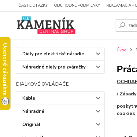
ČASTÉ OTÁZKY
OBCHODNÉ PODMIENKY
REKLAMÁCIA - 
Ocenené zákazníkmi
Úvod
P
Diely pre elektrické náradie
Prác
Náhradné diely pre zváračky
OCHRAN
DIAĽKOVÉ OVLÁDAČE
/ Zásady
Káble
poskytnu
Náhradné
cookies
Originál