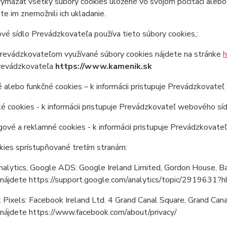
mazať všetky súbory cookies uložené vo svojom počítači alebo v
ste im znemožnili ich ukladanie.
é sídlo Prevádzkovateľa používa tieto súbory cookies,:
revádzkovateľom využívané súbory cookies nájdete na stránke
h
revádzkovateľa
https://
www.kamenik.sk
 alebo funkčné cookies – k informácii pristupuje Prevádzkovateľ
ké cookies - k informácii pristupuje Prevádzkovateľ webového sídl
ové a reklamné cookies - k informácii pristupuje Prevádzkovateľ
kies sprístupňované tretím stranám:
alytics, Google ADS: Google Ireland Limited, Gordon House, Barr
 nájdete https://support.google.com/analytics/topic/2919631
Pixels: Facebook Ireland Ltd. 4 Grand Canal Square, Grand Canal 
 nájdete https://www.facebook.com/about/privacy/