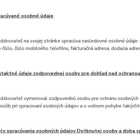
acúvané osobné údaje
dzkovateľ na svojej stránke spracúva nasledovné osobné údaje: 
 číslo, číslo mobilného telefónu, fakturačná adresa, dodacia adre
taktné údaje zodpovednej osoby pre dohľad nad ochranou
ádzkovateľ vymenoval zodpovednú osobu pre ochranu osobných 
 osôb pri spracovaní osobných údajov a o voľnom pohybe takýchto
ly spracúvania osobných údajov Dotknutej osoby a doba s