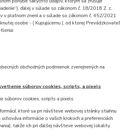
oľnom pohybe takýchto údajov, ktorým sa zrušuje
adenie“), ďalej v súlade so zákonom č. 18/2018 Z. z.
ov v platnom znení a v súlade so zákonom č. 452/2021
tknutej osobe - ( Kupujúcemu ), od ktorej Prevádzkovateľ
tlenia:
šeobecných obchodných podmienok zverejnených na
vetlenie súborov cookies, scripts, a pixels
 súborov cookies, scripts a pixels:
ormácií, ktoré sa pri návšteve webovej stránky stiahnu
 uchováva informácie o vašich krokoch a preferenciách
ania), takže ich pri ďalšej návšteve webovej lokality