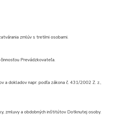
zatvárania zmlúv s tretími osobami.
 činnosťou Prevádzkovateľa.
ov a dokladov napr. podľa zákona č. 431/2002 Z. z.,
vky, zmluvy a obdobných inštitútov Dotknutej osoby.