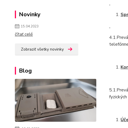
Novinky
Spr
15.04.2023
čítať celé
4.1.Prevá
telefónne
Zobraziť všetky novinky
Kon
Blog
5.1.Prev
fyzických
Úče