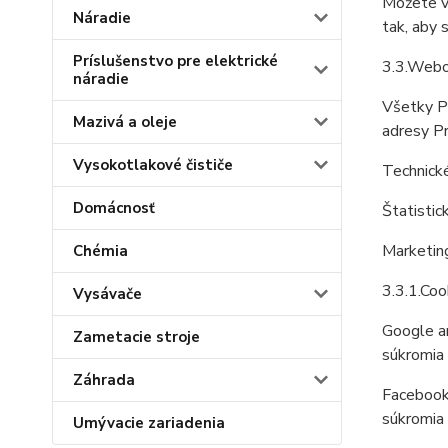
Môžete vy
Náradie
tak, aby 
Príslušenstvo pre elektrické
3.3.Webov
náradie
Všetky P
Mazivá a oleje
adresy P
Vysokotlakové čističe
Technické
Domácnosť
Štatistic
Marketing
Chémia
3.3.1.Coo
Vysávače
Google an
Zametacie stroje
súkromia
Záhrada
Facebook 
súkromia
Umývacie zariadenia