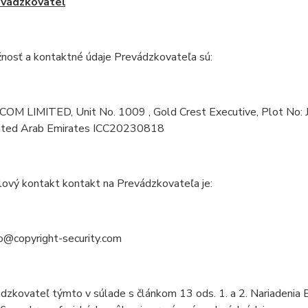
vádzkovateľ
žnosť a kontaktné údaje Prevádzkovateľa sú:
OM LIMITED, Unit No. 1009 , Gold Crest Executive, Plot No: 
ted Arab Emirates ICC20230818
lový kontakt kontakt na Prevádzkovateľa je:
fo@copyright-security.com
ádzkovateľ týmto v súlade s článkom 13 ods. 1. a 2. Nariadeni