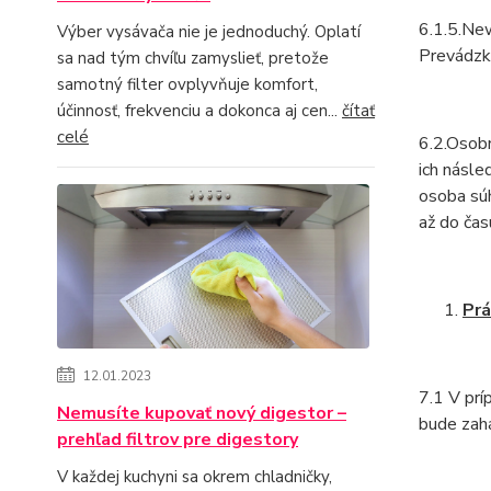
6.1.5.Ne
Výber vysávača nie je jednoduchý. Oplatí
Prevádzk
sa nad tým chvíľu zamyslieť, pretože
samotný filter ovplyvňuje komfort,
účinnosť, frekvenciu a dokonca aj cen...
čítať
celé
6.2.Osob
ich násle
osoba súh
až do čas
Prá
12.01.2023
7.1 V prí
Nemusíte kupovať nový digestor –
bude zah
prehľad filtrov pre digestory
V každej kuchyni sa okrem chladničky,