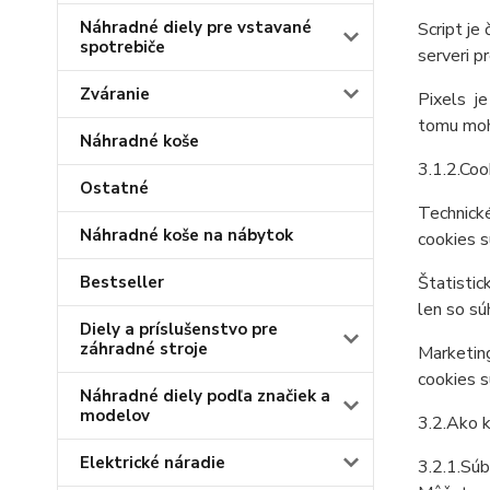
Náhradné diely pre vstavané
Script je
spotrebiče
serveri p
Zváranie
Pixels je
tomu mohl
Náhradné koše
3.1.2.Coo
Ostatné
Technické
Náhradné koše na nábytok
cookies s
Bestseller
Štatistic
len so sú
Diely a príslušenstvo pre
záhradné stroje
Marketing
cookies s
Náhradné diely podľa značiek a
modelov
3.2.Ako k
Elektrické náradie
3.2.1.Sú