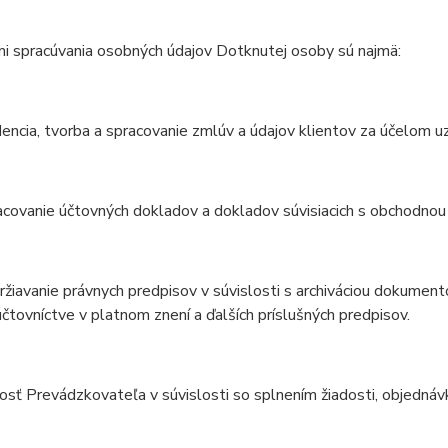
i spracúvania osobných údajov Dotknutej osoby sú najmä:
dencia, tvorba a spracovanie zmlúv a údajov klientov za účelom u
acovanie účtovných dokladov a dokladov súvisiacich s obchodnou
ržiavanie právnych predpisov v súvislosti s archiváciou dokument
čtovníctve v platnom znení a ďalších príslušných predpisov.
nosť Prevádzkovateľa v súvislosti so splnením žiadosti, objedná