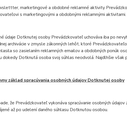
wslettter, marketingové a obdobné reklamné aktivity Prevádzko
ovateľovi s marketingovými a obdobnými reklamnými aktivitami.
né údaje Dotknutej osoby Prevádzkovateľ uchováva iba po nevyh
dnej archivácie v zmysle zákonných lehôt, ktoré Prevádzkovateľo
lasila so zasielaním reklamných emailov a obdobných ponúk oso
u dokedy Dotknutá osoba svoj súhlas neodvolá. Najdlhšie však 
vny základ spracúvania osobných údajov Dotknutej osoby
pade, že Prevádzkovateľ vykonáva spracúvanie osobných údajov 
ájené až po udelení daného súhlasu Dotknutou osobou.