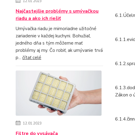
12.01.2023
Najčastejšie problémy s umývačkou
6.1.Účelm
riadu a ako ich riešiť
Umývačka riadu je mimoriadne užitočné
zariadenie v každej kuchyni. Bohužiaľ,
6.1.1.evi
jedného dňa s tým môžeme mať
problémy aj my. Čo robiť, ak umývanie trvá
p...
čítať celé
6.1.2.spr
6.1.3.dod
Zákon o ú
6.1.4.čin
12.01.2023
Filtre do vysávača