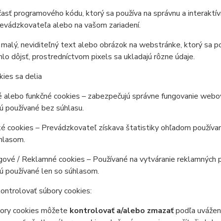
 časť programového kódu, ktorý sa používa na správnu a interaktí
revádzkovateľa alebo na vašom zariadení.
 malý, neviditeľný text alebo obrázok na webstránke, ktorý sa 
o dôjsť, prostredníctvom pixels sa ukladajú rôzne údaje.
kies sa delia
 alebo funkčné cookies – zabezpečujú správne fungovanie webov
ú používané bez súhlasu.
ké cookies – Prevádzkovateľ získava štatistiky ohľadom používa
hlasom.
ové / Reklamné cookies – Používané na vytváranie reklamných p
ú používané len so súhlasom.
ontrolovať súbory cookies:
bory cookies môžete
kontrolovať a/alebo zmazať
podľa uváženi