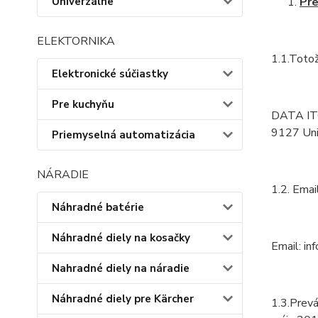
Univerzálne
Pre
ELEKTORNIKA
1.1.Toto
Elektronické súčiastky
Pre kuchyňu
DATA ITC
9127 Uni
Priemyselná automatizácia
NÁRADIE
1.2. Emai
Náhradné batérie
Náhradné diely na kosačky
Email: in
Nahradné diely na náradie
Náhradné diely pre Kärcher
1.3.Prev