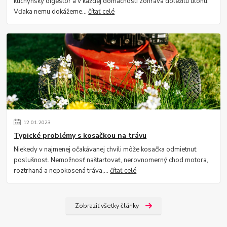
kuchynský digestor a v každej domácnosti zohráva dôležitú úlohu.
Vďaka nemu dokážeme...
čítať celé
12
.
01
.
2023
Typické problémy s kosačkou na trávu
Niekedy v najmenej očakávanej chvíli môže kosačka odmietnuť
poslušnosť. Nemožnosť naštartovať, nerovnomerný chod motora,
roztrhaná a nepokosená tráva,...
čítať celé
Zobraziť všetky články