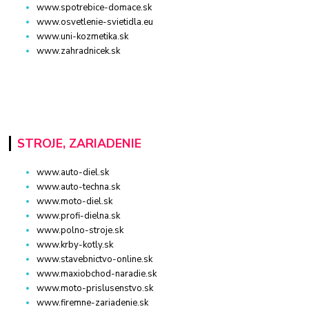
www.spotrebice-domace.sk
www.osvetlenie-svietidla.eu
www.uni-kozmetika.sk
www.zahradnicek.sk
STROJE, ZARIADENIE
www.auto-diel.sk
www.auto-techna.sk
www.moto-diel.sk
www.profi-dielna.sk
www.polno-stroje.sk
www.krby-kotly.sk
www.stavebnictvo-online.sk
www.maxiobchod-naradie.sk
www.moto-prislusenstvo.sk
www.firemne-zariadenie.sk