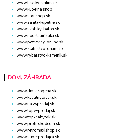
www.hracky-online.sk
www.kupelna.shop
www.stonshop.sk
www.sanita-kupelne.sk
www.skolsky-batoh.sk
www.sportaturistika.sk
www.potraviny-online.sk
www.zlatnictvo-online.sk
www.rybarstvo-kamenik.sk
DOM, ZÁHRADA
www.dm-drogeria.sk
www.kvalitnytovar.sk
www.najvypredaj.sk
www.topvypredaj.sk
www.top-nabytok.sk
www.proti-skodcom.sk
www.retromaxishop.sk
www.superpredajca.sk