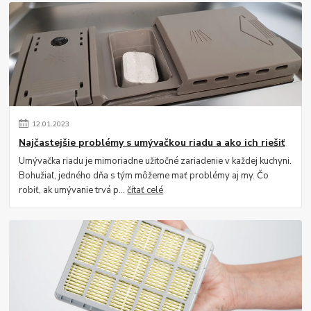
12
.
01
.
2023
Najčastejšie problémy s umývačkou riadu a ako ich riešiť
Umývačka riadu je mimoriadne užitočné zariadenie v každej kuchyni.
Bohužiaľ, jedného dňa s tým môžeme mať problémy aj my. Čo
robiť, ak umývanie trvá p...
čítať celé