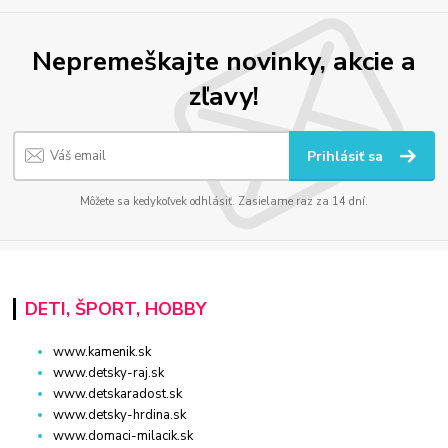
Nepremeškajte novinky, akcie a
zľavy!
Prihlásiť sa
Môžete sa kedykoľvek odhlásiť. Zasielame raz za 14 dní.
DETI, ŠPORT, HOBBY
www.kamenik.sk
www.detsky-raj.sk
www.detskaradost.sk
www.detsky-hrdina.sk
www.domaci-milacik.sk