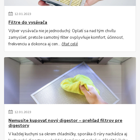
12
.
01
.
2023
Filtre do vysávača
Výber vysávača nie je jednoduchý. Oplatí sa nad tým chvíľu
zamyslieť, pretože samotný filter ovplyvňuje komfort, účinnosť,
frekvenciu a dokonca aj cen...
čítať celé
12
.
01
.
2023
Nemusíte kupovať nový digestor – prehľad filtrov pre
digestory
V každej kuchyni sa okrem chladničky, sporáka či rúry nachádza aj