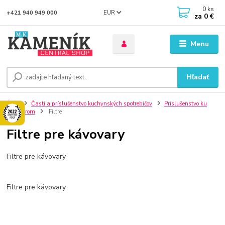
0
ks
EUR
+421 940 949 000
za
0 €
Menu
Hľadať
Úvod
Časti a príslušenstvo kuchynských spotrebičov
Príslušenstvo ku
kávovarom
Filtre
Filtre pre kávovary
Filtre pre kávovary
Filtre pre kávovary