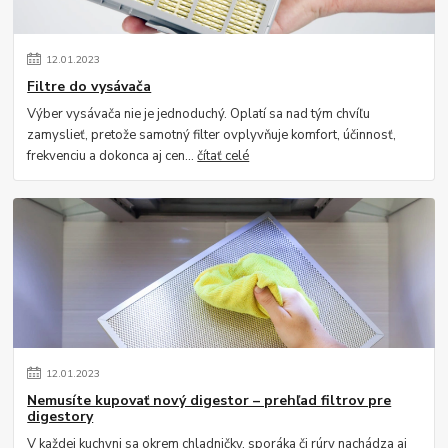
12
.
01
.
2023
Filtre do vysávača
Výber vysávača nie je jednoduchý. Oplatí sa nad tým chvíľu
zamyslieť, pretože samotný filter ovplyvňuje komfort, účinnosť,
frekvenciu a dokonca aj cen...
čítať celé
12
.
01
.
2023
Nemusíte kupovať nový digestor – prehľad filtrov pre
digestory
V každej kuchyni sa okrem chladničky, sporáka či rúry nachádza aj