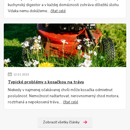
kuchynský digestor a v každej domácnosti zohráva dôležitú úlohu.
Vďaka nemu dokážeme...
čítať celé
12
.
01
.
2023
Typické problémy s kosačkou na trávu
Niekedy v najmenej očakávanej chvíli môže kosačka odmietnuť
poslušnosť. Nemožnosť naštartovať, nerovnomerný chod motora,
roztrhaná a nepokosená tráva,...
čítať celé
Zobraziť všetky články