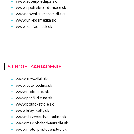
www.superpredajca.sk
www.spotrebice-domace.sk
www.osvetlenie-svietidla.eu
www.uni-kozmetika.sk
www.zahradnicek.sk
STROJE, ZARIADENIE
www.auto-diel.sk
www.auto-techna.sk
www.moto-diel.sk
www.profi-dielna.sk
www.polno-stroje.sk
www.krby-kotly.sk
www.stavebnictvo-online.sk
www.maxiobchod-naradie.sk
www.moto-prislusenstvo.sk