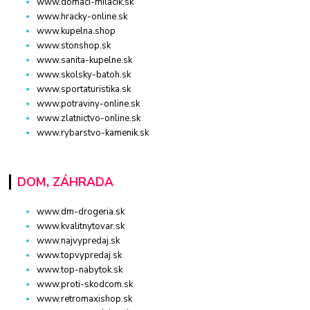
www.domaci-milacik.sk
www.hracky-online.sk
www.kupelna.shop
www.stonshop.sk
www.sanita-kupelne.sk
www.skolsky-batoh.sk
www.sportaturistika.sk
www.potraviny-online.sk
www.zlatnictvo-online.sk
www.rybarstvo-kamenik.sk
DOM, ZÁHRADA
www.dm-drogeria.sk
www.kvalitnytovar.sk
www.najvypredaj.sk
www.topvypredaj.sk
www.top-nabytok.sk
www.proti-skodcom.sk
www.retromaxishop.sk