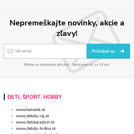
Nepremeškajte novinky, akcie a
zľavy!
Prihlásiť sa
Môžete sa kedykoľvek odhlásiť. Zasielame raz za 14 dní.
DETI, ŠPORT, HOBBY
www.kamenik.sk
www.detsky-raj.sk
www.detskaradost.sk
www.detsky-hrdina.sk