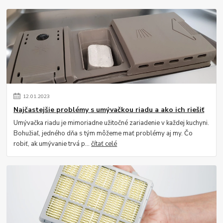
12
.
01
.
2023
Najčastejšie problémy s umývačkou riadu a ako ich riešiť
Umývačka riadu je mimoriadne užitočné zariadenie v každej kuchyni.
Bohužiaľ, jedného dňa s tým môžeme mať problémy aj my. Čo
robiť, ak umývanie trvá p...
čítať celé