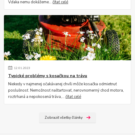
Vďaka nemu dokážeme...
čítať celé
12
.
01
.
2023
Typické problémy s kosačkou na trávu
Niekedy v najmenej očakávanej chvíli môže kosačka odmietnuť
poslušnosť. Nemožnosť naštartovať, nerovnomerný chod motora,
roztrhaná a nepokosená tráva,...
čítať celé
Zobraziť všetky články