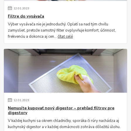
12
.
01
.
2023
Filtre do vysávača
Výber vysávača nie je jednoduchý. Oplatí sa nad tým chvíľu
zamyslieť, pretože samotný filter ovplyvňuje komfort, účinnosť,
frekvenciu a dokonca aj cen...
čítať celé
12
.
01
.
2023
Nemusíte kupovať nový digestor – prehľad filtrov pre
digestory
V každej kuchyni sa okrem chladničky, sporáka či rúry nachádza aj
kuchynský digestor a v každej domácnosti zohráva dôležitú úlohu.