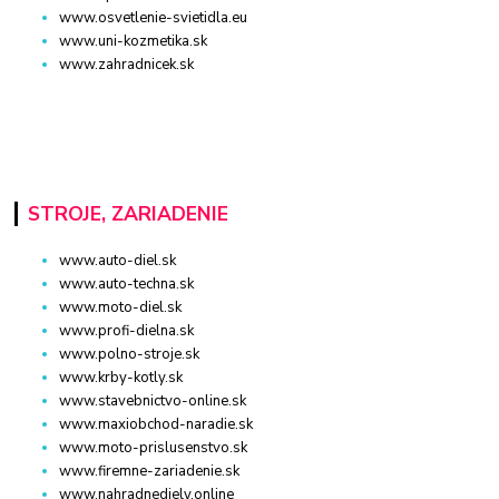
www.osvetlenie-svietidla.eu
www.uni-kozmetika.sk
www.zahradnicek.sk
STROJE, ZARIADENIE
www.auto-diel.sk
www.auto-techna.sk
www.moto-diel.sk
www.profi-dielna.sk
www.polno-stroje.sk
www.krby-kotly.sk
www.stavebnictvo-online.sk
www.maxiobchod-naradie.sk
www.moto-prislusenstvo.sk
www.firemne-zariadenie.sk
www.nahradnediely.online