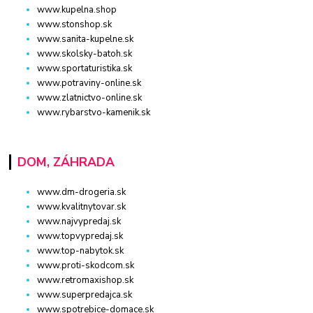
www.kupelna.shop
www.stonshop.sk
www.sanita-kupelne.sk
www.skolsky-batoh.sk
www.sportaturistika.sk
www.potraviny-online.sk
www.zlatnictvo-online.sk
www.rybarstvo-kamenik.sk
DOM, ZÁHRADA
www.dm-drogeria.sk
www.kvalitnytovar.sk
www.najvypredaj.sk
www.topvypredaj.sk
www.top-nabytok.sk
www.proti-skodcom.sk
www.retromaxishop.sk
www.superpredajca.sk
www.spotrebice-domace.sk