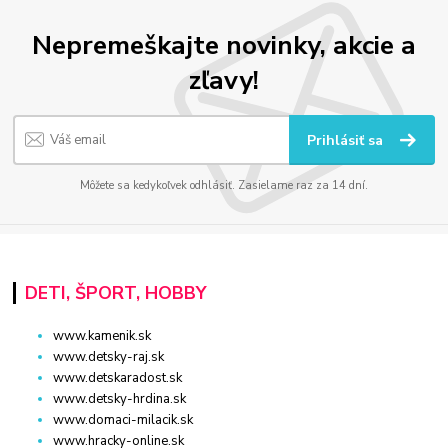
Nepremeškajte novinky, akcie a
zľavy!
Prihlásiť sa
Môžete sa kedykoľvek odhlásiť. Zasielame raz za 14 dní.
DETI, ŠPORT, HOBBY
www.kamenik.sk
www.detsky-raj.sk
www.detskaradost.sk
www.detsky-hrdina.sk
www.domaci-milacik.sk
www.hracky-online.sk