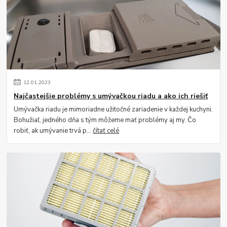
12
.
01
.
2023
Najčastejšie problémy s umývačkou riadu a ako ich riešiť
Umývačka riadu je mimoriadne užitočné zariadenie v každej kuchyni.
Bohužiaľ, jedného dňa s tým môžeme mať problémy aj my. Čo
robiť, ak umývanie trvá p...
čítať celé