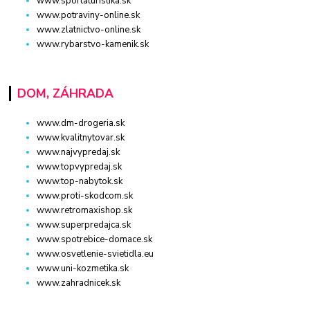
www.sportaturistika.sk
www.potraviny-online.sk
www.zlatnictvo-online.sk
www.rybarstvo-kamenik.sk
DOM, ZÁHRADA
www.dm-drogeria.sk
www.kvalitnytovar.sk
www.najvypredaj.sk
www.topvypredaj.sk
www.top-nabytok.sk
www.proti-skodcom.sk
www.retromaxishop.sk
www.superpredajca.sk
www.spotrebice-domace.sk
www.osvetlenie-svietidla.eu
www.uni-kozmetika.sk
www.zahradnicek.sk