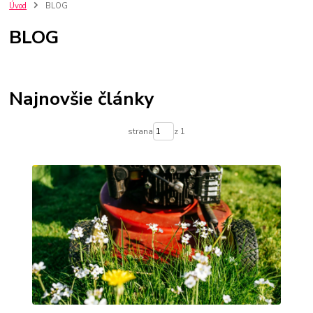
Umývačka riadu
diely pre umývačky riadu
Úvod
BLOG
BLOG
Najnovšie články
strana
z 1