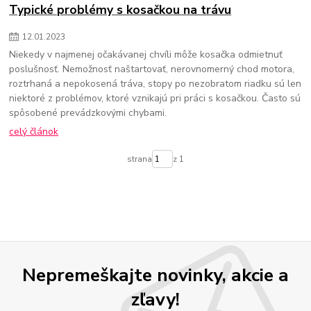
Typické problémy s kosačkou na trávu
12
.
01
.
2023
Niekedy v najmenej očakávanej chvíli môže kosačka odmietnuť
poslušnosť. Nemožnosť naštartovať, nerovnomerný chod motora,
roztrhaná a nepokosená tráva, stopy po nezobratom riadku sú len
niektoré z problémov, ktoré vznikajú pri práci s kosačkou. Často sú
spôsobené prevádzkovými chybami.
celý článok
strana
z 1
Nepremeškajte novinky, akcie a
zľavy!