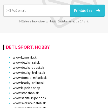
Prihlásiť sa
Môžete sa kedykoľvek odhlásiť. Zasielame raz za 14 dní.
DETI, ŠPORT, HOBBY
www.kamenik.sk
www.detsky-raj.sk
www.detskaradost.sk
www.detsky-hrdina.sk
www.domaci-milacik.sk
www.hracky-online.sk
www.kupelna.shop
www.stonshop.sk
www.sanita-kupelne.sk
www.skolsky-batoh.sk