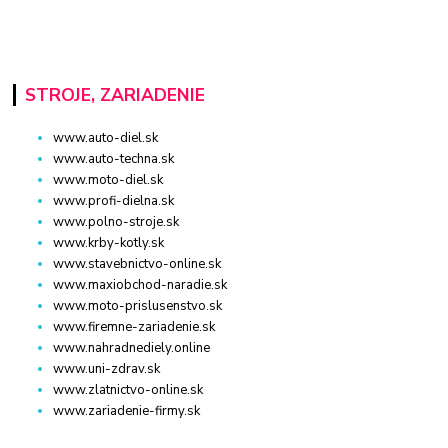
STROJE, ZARIADENIE
www.auto-diel.sk
www.auto-techna.sk
www.moto-diel.sk
www.profi-dielna.sk
www.polno-stroje.sk
www.krby-kotly.sk
www.stavebnictvo-online.sk
www.maxiobchod-naradie.sk
www.moto-prislusenstvo.sk
www.firemne-zariadenie.sk
www.nahradnediely.online
www.uni-zdrav.sk
www.zlatnictvo-online.sk
www.zariadenie-firmy.sk