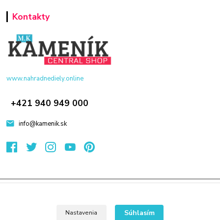
Kontakty
www.nahradnediely.online
+421 940 949 000
info@kamenik.sk
© 2024 Všetky práva vyhradené KAMENIK.SK
Vytvorené na
Eshop-rychlo.sk
Súhlasím
Nastavenia