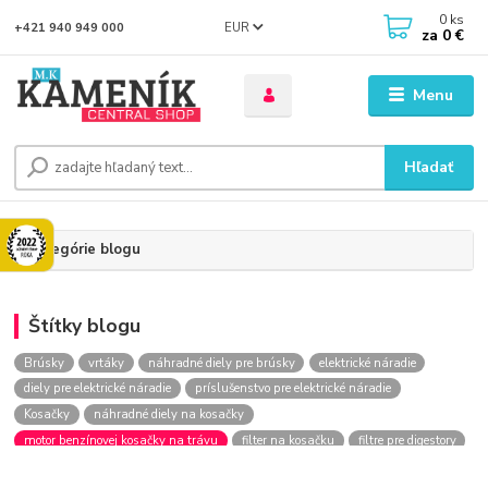
0
ks
EUR
+421 940 949 000
za
0 €
Menu
Hľadať
Kategórie blogu
Štítky blogu
Brúsky
vrtáky
náhradné diely pre brúsky
elektrické náradie
diely pre elektrické náradie
príslušenstvo pre elektrické náradie
Kosačky
náhradné diely na kosačky
motor benzínovej kosačky na trávu
filter na kosačku
filtre pre digestory
diely pre digestory
Filtre do vysávačov
náhradné diely do vysávačov