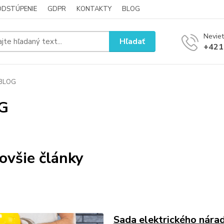
ODSTÚPENIE
GDPR
KONTAKTY
BLOG
Neviet
Hľadať
+421
BLOG
G
ovšie články
Sada elektrického nára