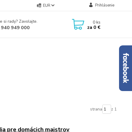
Prihlásenie
EUR
e si rady? Zavolajte.
0
ks
za
0 €
 940 949 000
strana
z 1
dia pre domácich majstrov