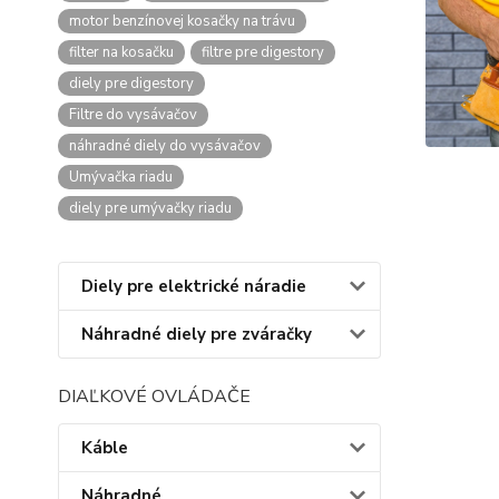
motor benzínovej kosačky na trávu
filter na kosačku
filtre pre digestory
diely pre digestory
Filtre do vysávačov
náhradné diely do vysávačov
Umývačka riadu
diely pre umývačky riadu
Diely pre elektrické náradie
Náhradné diely pre zváračky
DIAĽKOVÉ OVLÁDAČE
Káble
Náhradné