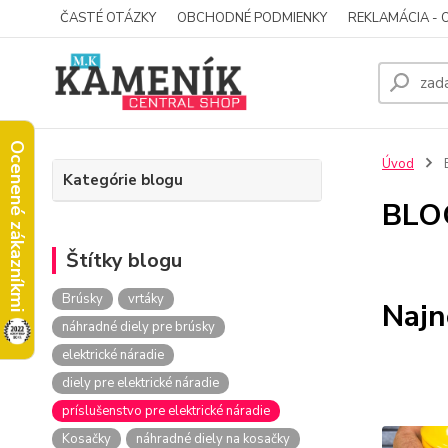
ČASTÉ OTÁZKY
OBCHODNÉ PODMIENKY
REKLAMÁCIA - 
Ocenené zákazníkmi
Úvod
Kategórie blogu
BLO
Štítky blogu
Brúsky
vrtáky
Najn
náhradné diely pre brúsky
elektrické náradie
diely pre elektrické náradie
príslušenstvo pre elektrické náradie
Kosačky
náhradné diely na kosačky