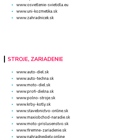
www.osvetlenie-svietidla.eu
www.uni-kozmetika.sk
www.zahradnicek.sk
STROJE, ZARIADENIE
www.auto-diel.sk
www.auto-techna.sk
www.moto-diel.sk
www.profi-dielna.sk
www.polno-stroje.sk
www.krby-kotly.sk
www.stavebnictvo-online.sk
www.maxiobchod-naradie.sk
www.moto-prislusenstvo.sk
www.firemne-zariadenie.sk
www.nahradnediely.online