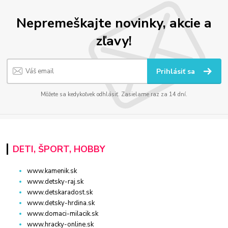
Nepremeškajte novinky, akcie a
zľavy!
Prihlásiť sa
Môžete sa kedykoľvek odhlásiť. Zasielame raz za 14 dní.
DETI, ŠPORT, HOBBY
www.kamenik.sk
www.detsky-raj.sk
www.detskaradost.sk
www.detsky-hrdina.sk
www.domaci-milacik.sk
www.hracky-online.sk