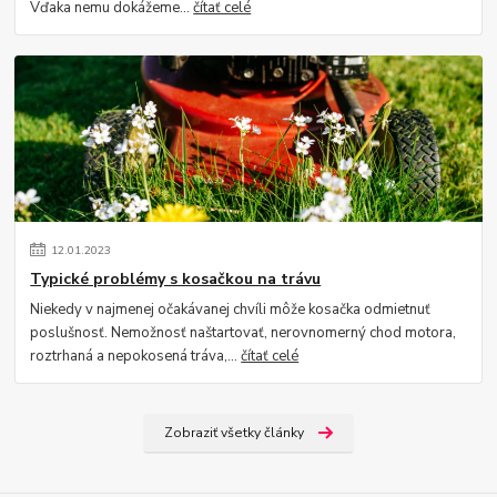
Vďaka nemu dokážeme...
čítať celé
12
.
01
.
2023
Typické problémy s kosačkou na trávu
Niekedy v najmenej očakávanej chvíli môže kosačka odmietnuť
poslušnosť. Nemožnosť naštartovať, nerovnomerný chod motora,
roztrhaná a nepokosená tráva,...
čítať celé
Zobraziť všetky články