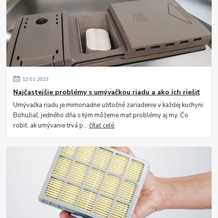
12
.
01
.
2023
Najčastejšie problémy s umývačkou riadu a ako ich riešiť
Umývačka riadu je mimoriadne užitočné zariadenie v každej kuchyni.
Bohužiaľ, jedného dňa s tým môžeme mať problémy aj my. Čo
robiť, ak umývanie trvá p...
čítať celé