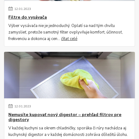
12
.
01
.
2023
Filtre do vysávača
Výber vysávača nie je jednoduchý. Oplatí sa nad tým chvíľu
zamyslieť, pretože samotný filter ovplyvňuje komfort, účinnosť,
frekvenciu a dokonca aj cen...
čítať celé
12
.
01
.
2023
Nemusíte kupovať nový digestor – prehľad filtrov pre
digestory
V každej kuchyni sa okrem chladničky, sporáka či rúry nachádza aj
kuchynský digestor a v každej domácnosti zohráva dôležitú úlohu.