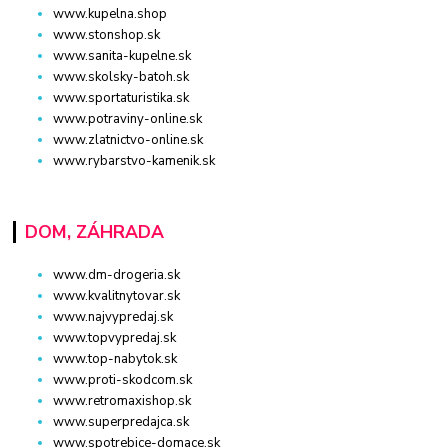
www.kupelna.shop
www.stonshop.sk
www.sanita-kupelne.sk
www.skolsky-batoh.sk
www.sportaturistika.sk
www.potraviny-online.sk
www.zlatnictvo-online.sk
www.rybarstvo-kamenik.sk
DOM, ZÁHRADA
www.dm-drogeria.sk
www.kvalitnytovar.sk
www.najvypredaj.sk
www.topvypredaj.sk
www.top-nabytok.sk
www.proti-skodcom.sk
www.retromaxishop.sk
www.superpredajca.sk
www.spotrebice-domace.sk