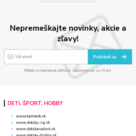
Nepremeškajte novinky, akcie a
zľavy!
Prihlásiť sa
Môžete sa kedykoľvek odhlásiť. Zasielame raz za 14 dní.
DETI, ŠPORT, HOBBY
www.kamenik.sk
www.detsky-raj.sk
www.detskaradost.sk
www.detsky-hrdina.sk