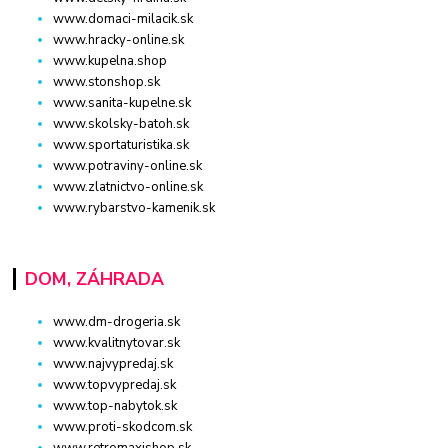
www.domaci-milacik.sk
www.hracky-online.sk
www.kupelna.shop
www.stonshop.sk
www.sanita-kupelne.sk
www.skolsky-batoh.sk
www.sportaturistika.sk
www.potraviny-online.sk
www.zlatnictvo-online.sk
www.rybarstvo-kamenik.sk
DOM, ZÁHRADA
www.dm-drogeria.sk
www.kvalitnytovar.sk
www.najvypredaj.sk
www.topvypredaj.sk
www.top-nabytok.sk
www.proti-skodcom.sk
www.retromaxishop.sk