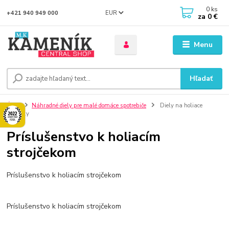
0
ks
EUR
+421 940 949 000
za
0 €
Menu
Hľadať
Úvod
Náhradné diely pre malé domáce spotrebiče
Diely na holiace
strojčeky
Príslušenstvo k holiacím
strojčekom
Príslušenstvo k holiacím strojčekom
Príslušenstvo k holiacím strojčekom