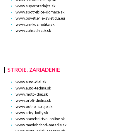
www.superpredajca.sk
www.spotrebice-domace.sk
www.osvetlenie-svietidla.eu
www.uni-kozmetika.sk
www.zahradnicek.sk
STROJE, ZARIADENIE
www.auto-diel.sk
www.auto-techna.sk
www.moto-diel.sk
www.profi-dielna.sk
www.polno-stroje.sk
www.krby-kotly.sk
www.stavebnictvo-online.sk
www.maxiobchod-naradie.sk