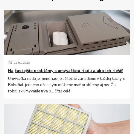
12
.
01
.
2023
Najčastejšie problémy s umývačkou riadu a ako ich riešiť
Umývačka riadu je mimoriadne užitočné zariadenie v každej kuchyni.
Bohužiaľ, jedného dňa s tým môžeme mať problémy aj my. Čo
robiť, ak umývanie trvá p...
čítať celé