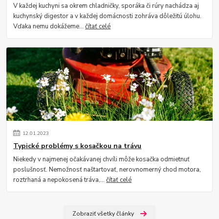
V každej kuchyni sa okrem chladničky, sporáka či rúry nachádza aj
kuchynský digestor a v každej domácnosti zohráva dôležitú úlohu.
Vďaka nemu dokážeme...
čítať celé
12
.
01
.
2023
Typické problémy s kosačkou na trávu
Niekedy v najmenej očakávanej chvíli môže kosačka odmietnuť
poslušnosť. Nemožnosť naštartovať, nerovnomerný chod motora,
roztrhaná a nepokosená tráva,...
čítať celé
Zobraziť všetky články