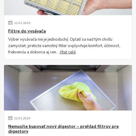
12
.
01
.
2023
Filtre do vysávača
Výber vysávača nie je jednoduchý. Oplatí sa nad tým chvíľu
zamyslieť, pretože samotný filter ovplyvňuje komfort, účinnosť,
frekvenciu a dokonca aj cen...
čítať celé
12
.
01
.
2023
Nemusíte kupovať nový digestor – prehľad filtrov pre
digestory