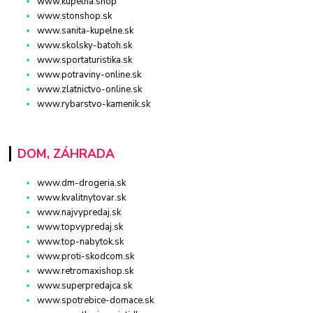
www.kupelna.shop
www.stonshop.sk
www.sanita-kupelne.sk
www.skolsky-batoh.sk
www.sportaturistika.sk
www.potraviny-online.sk
www.zlatnictvo-online.sk
www.rybarstvo-kamenik.sk
DOM, ZÁHRADA
www.dm-drogeria.sk
www.kvalitnytovar.sk
www.najvypredaj.sk
www.topvypredaj.sk
www.top-nabytok.sk
www.proti-skodcom.sk
www.retromaxishop.sk
www.superpredajca.sk
www.spotrebice-domace.sk