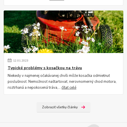
12
.
01
.
2023
Typické problémy s kosačkou na trávu
Niekedy v najmenej očakávanej chvíli môže kosačka odmietnuť
poslušnosť. Nemožnosť naštartovať, nerovnomerný chod motora,
roztrhaná a nepokosená tráva,...
čítať celé
Zobraziť všetky články