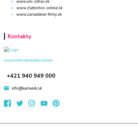
www.uni-zdrav.sk
www.zlatnictvo-online.sk
www.zariadenie-firmy.sk
Kontakty
www.nahradnediely.online
+421 940 949 000
info@kamenik.sk
© 2024 Všetky práva vyhradené KAMENIK.SK