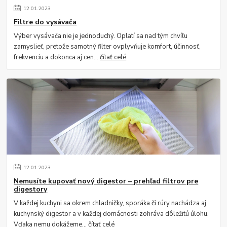
12
.
01
.
2023
Filtre do vysávača
Výber vysávača nie je jednoduchý. Oplatí sa nad tým chvíľu
zamyslieť, pretože samotný filter ovplyvňuje komfort, účinnosť,
frekvenciu a dokonca aj cen...
čítať celé
12
.
01
.
2023
Nemusíte kupovať nový digestor – prehľad filtrov pre
digestory
V každej kuchyni sa okrem chladničky, sporáka či rúry nachádza aj
kuchynský digestor a v každej domácnosti zohráva dôležitú úlohu.
Vďaka nemu dokážeme...
čítať celé