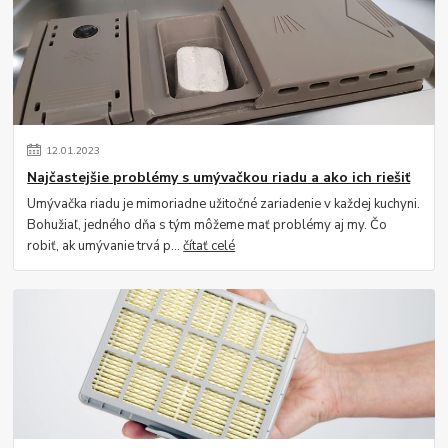
12
.
01
.
2023
Najčastejšie problémy s umývačkou riadu a ako ich riešiť
Umývačka riadu je mimoriadne užitočné zariadenie v každej kuchyni.
Bohužiaľ, jedného dňa s tým môžeme mať problémy aj my. Čo
robiť, ak umývanie trvá p...
čítať celé