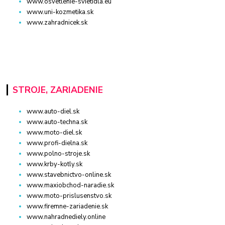
www.osvetlenie-svietidla.eu
www.uni-kozmetika.sk
www.zahradnicek.sk
STROJE, ZARIADENIE
www.auto-diel.sk
www.auto-techna.sk
www.moto-diel.sk
www.profi-dielna.sk
www.polno-stroje.sk
www.krby-kotly.sk
www.stavebnictvo-online.sk
www.maxiobchod-naradie.sk
www.moto-prislusenstvo.sk
www.firemne-zariadenie.sk
www.nahradnediely.online