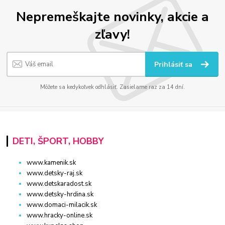
Nepremeškajte novinky, akcie a
zľavy!
Prihlásiť sa
Môžete sa kedykoľvek odhlásiť. Zasielame raz za 14 dní.
DETI, ŠPORT, HOBBY
www.kamenik.sk
www.detsky-raj.sk
www.detskaradost.sk
www.detsky-hrdina.sk
www.domaci-milacik.sk
www.hracky-online.sk