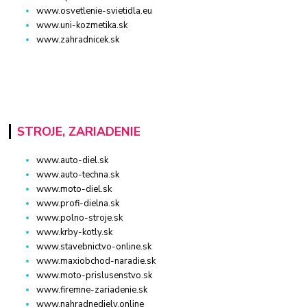
www.osvetlenie-svietidla.eu
www.uni-kozmetika.sk
www.zahradnicek.sk
STROJE, ZARIADENIE
www.auto-diel.sk
www.auto-techna.sk
www.moto-diel.sk
www.profi-dielna.sk
www.polno-stroje.sk
www.krby-kotly.sk
www.stavebnictvo-online.sk
www.maxiobchod-naradie.sk
www.moto-prislusenstvo.sk
www.firemne-zariadenie.sk
www.nahradnediely.online