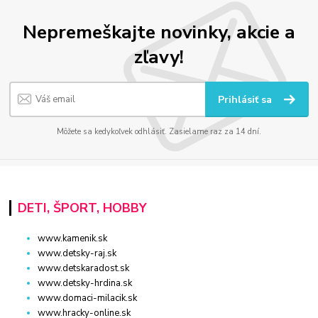
Nepremeškajte novinky, akcie a
zľavy!
Prihlásiť sa
Môžete sa kedykoľvek odhlásiť. Zasielame raz za 14 dní.
DETI, ŠPORT, HOBBY
www.kamenik.sk
www.detsky-raj.sk
www.detskaradost.sk
www.detsky-hrdina.sk
www.domaci-milacik.sk
www.hracky-online.sk