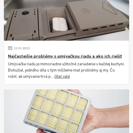
12
.
01
.
2023
Najčastejšie problémy s umývačkou riadu a ako ich riešiť
Umývačka riadu je mimoriadne užitočné zariadenie v každej kuchyni.
Bohužiaľ, jedného dňa s tým môžeme mať problémy aj my. Čo
robiť, ak umývanie trvá p...
čítať celé