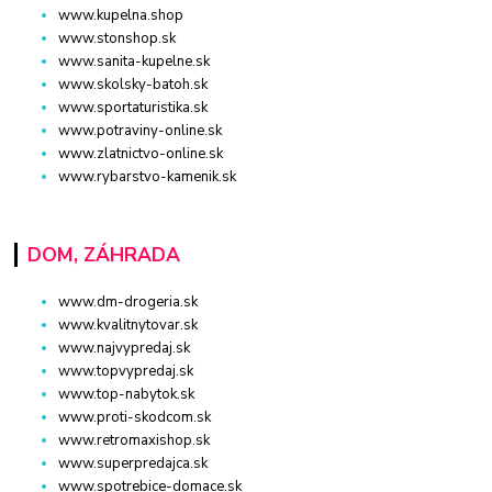
www.kupelna.shop
www.stonshop.sk
www.sanita-kupelne.sk
www.skolsky-batoh.sk
www.sportaturistika.sk
www.potraviny-online.sk
www.zlatnictvo-online.sk
www.rybarstvo-kamenik.sk
DOM, ZÁHRADA
www.dm-drogeria.sk
www.kvalitnytovar.sk
www.najvypredaj.sk
www.topvypredaj.sk
www.top-nabytok.sk
www.proti-skodcom.sk
www.retromaxishop.sk
www.superpredajca.sk
www.spotrebice-domace.sk