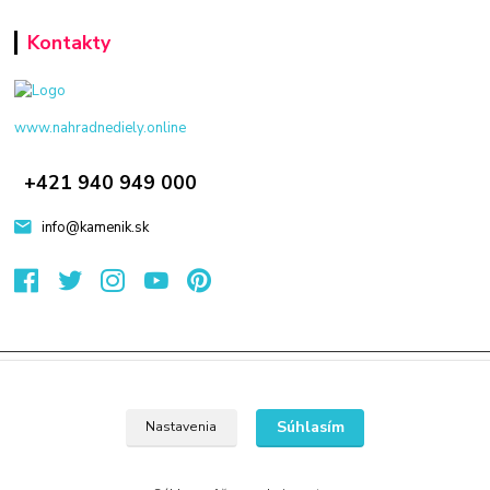
Kontakty
www.nahradnediely.online
+421 940 949 000
info@kamenik.sk
© 2024 Všetky práva vyhradené KAMENIK.SK
Vytvorené na
Eshop-rychlo.sk
Súhlasím
Nastavenia