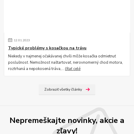
12
.
01
.
2023
Typické problémy s kosačkou na trávu
Niekedy v najmenej očakávanej chvíli môže kosačka odmietnuť
poslušnosť. Nemožnosť naštartovať, nerovnomerný chod motora,
roztrhaná a nepokosená tráva,...
čítať celé
Zobraziť všetky články
Nepremeškajte novinky, akcie a
zľavy!