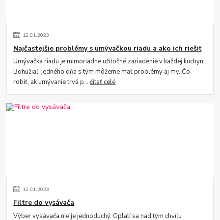
12
.
01
.
2023
Najčastejšie problémy s umývačkou riadu a ako ich riešiť
Umývačka riadu je mimoriadne užitočné zariadenie v každej kuchyni.
Bohužiaľ, jedného dňa s tým môžeme mať problémy aj my. Čo
robiť, ak umývanie trvá p...
čítať celé
12
.
01
.
2023
Filtre do vysávača
Výber vysávača nie je jednoduchý. Oplatí sa nad tým chvíľu