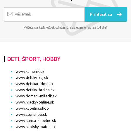
Prihlásiť sa
Môžete sa kedykoľvek odhlásiť. Zasielame raz za 14 dní.
DETI, ŠPORT, HOBBY
www.kamenik.sk
www.detsky-raj.sk
www.detskaradost.sk
www.detsky-hrdina.sk
www.domaci-milacik.sk
www.hracky-online.sk
www.kupelna.shop
www.stonshop.sk
www.sanita-kupelne.sk
www.skolsky-batoh.sk