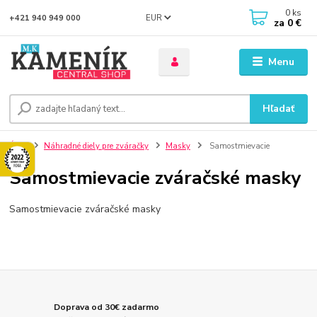
0
ks
EUR
+421 940 949 000
za
0 €
Menu
Hľadať
Úvod
Náhradné diely pre zváračky
Masky
Samostmievacie
Samostmievacie zváračské masky
Samostmievacie zváračské masky
Doprava od 30€ zadarmo