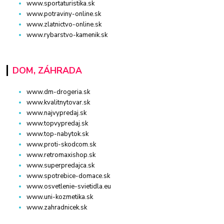
www.sportaturistika.sk
www.potraviny-online.sk
www.zlatnictvo-online.sk
www.rybarstvo-kamenik.sk
DOM, ZÁHRADA
www.dm-drogeria.sk
www.kvalitnytovar.sk
www.najvypredaj.sk
www.topvypredaj.sk
www.top-nabytok.sk
www.proti-skodcom.sk
www.retromaxishop.sk
www.superpredajca.sk
www.spotrebice-domace.sk
www.osvetlenie-svietidla.eu
www.uni-kozmetika.sk
www.zahradnicek.sk