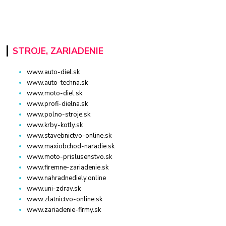
STROJE, ZARIADENIE
www.auto-diel.sk
www.auto-techna.sk
www.moto-diel.sk
www.profi-dielna.sk
www.polno-stroje.sk
www.krby-kotly.sk
www.stavebnictvo-online.sk
www.maxiobchod-naradie.sk
www.moto-prislusenstvo.sk
www.firemne-zariadenie.sk
www.nahradnediely.online
www.uni-zdrav.sk
www.zlatnictvo-online.sk
www.zariadenie-firmy.sk