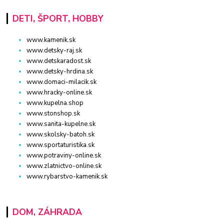
DETI, ŠPORT, HOBBY
www.kamenik.sk
www.detsky-raj.sk
www.detskaradost.sk
www.detsky-hrdina.sk
www.domaci-milacik.sk
www.hracky-online.sk
www.kupelna.shop
www.stonshop.sk
www.sanita-kupelne.sk
www.skolsky-batoh.sk
www.sportaturistika.sk
www.potraviny-online.sk
www.zlatnictvo-online.sk
www.rybarstvo-kamenik.sk
DOM, ZÁHRADA