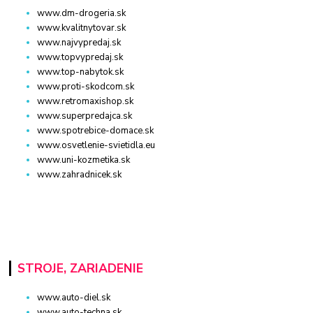
www.dm-drogeria.sk
www.kvalitnytovar.sk
www.najvypredaj.sk
www.topvypredaj.sk
www.top-nabytok.sk
www.proti-skodcom.sk
www.retromaxishop.sk
www.superpredajca.sk
www.spotrebice-domace.sk
www.osvetlenie-svietidla.eu
www.uni-kozmetika.sk
www.zahradnicek.sk
STROJE, ZARIADENIE
www.auto-diel.sk
www.auto-techna.sk