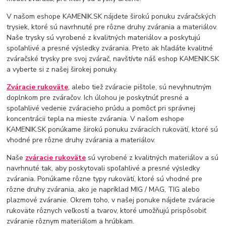
V našom eshope KAMENIK.SK nájdete širokú ponuku zváračských
trysiek, ktoré sú navrhnuté pre rôzne druhy zvárania a materiálov.
Naše trysky sú vyrobené z kvalitných materiálov a poskytujú
spoľahlivé a presné výsledky zvárania. Preto ak hľadáte kvalitné
zváračské trysky pre svoj zvárač, navštívte náš eshop KAMENIK.SK
a vyberte si z našej širokej ponuky.
Zváracie rukoväte
, alebo tiež zváracie pištole, sú nevyhnutným
doplnkom pre zváračov. Ich úlohou je poskytnúť presné a
spoľahlivé vedenie zváracieho prúdu a pomôcť pri správnej
koncentrácii tepla na mieste zvárania. V našom eshope
KAMENIK.SK ponúkame širokú ponuku zváracích rukovätí, ktoré sú
vhodné pre rôzne druhy zvárania a materiálov.
Naše
zváracie rukoväte
sú vyrobené z kvalitných materiálov a sú
navrhnuté tak, aby poskytovali spoľahlivé a presné výsledky
zvárania. Ponúkame rôzne typy rukovätí, ktoré sú vhodné pre
rôzne druhy zvárania, ako je napríklad MIG / MAG, TIG alebo
plazmové zváranie. Okrem toho, v našej ponuke nájdete zváracie
rukoväte rôznych veľkostí a tvarov, ktoré umožňujú prispôsobiť
zváranie rôznym materiálom a hrúbkam.