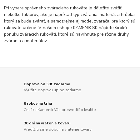
Pri výbere správneho zváracieho rukoväte je dôležité zvážiť
niekoľko faktorov, ako je napríklad typ zvárania, materiál a hrúbka,
ktorý sa bude zvárať, a samozrejme aj model zvárača, pre ktorý sú
rukoväte určené. V našom eshope KAMENIK.SK nájdete širokú
ponuku zváracích rukovätí, ktoré sú navrhnuté pre rôzne druhy
zvárania a materiálov.
Doprava od 30€ zadarmo
Využite dopravu úplne zadarmo
8 rokov na trhu
Značka Kameník Vás presvedčí o kvalite
30 dní na vrátenie tovaru
Predĺžili sme dobu na vrátenie tovaru