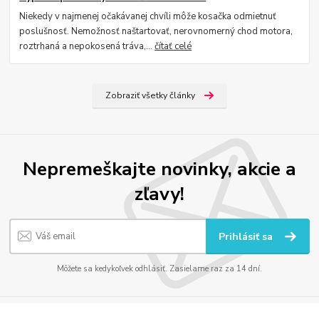
Niekedy v najmenej očakávanej chvíli môže kosačka odmietnuť
poslušnosť. Nemožnosť naštartovať, nerovnomerný chod motora,
roztrhaná a nepokosená tráva,...
čítať celé
Zobraziť všetky články
Nepremeškajte novinky, akcie a
zľavy!
Prihlásiť sa
Môžete sa kedykoľvek odhlásiť. Zasielame raz za 14 dní.