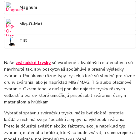
Magnum
Mig-O-Mat
TIG
Naše
zváračské trysky
sú vyrobené z kvalitných materiálov a sú
navrhnuté tak, aby poskytovali spoľahlivé a presné výsledky
zvárania. Ponúkame rôzne typy trysiek, ktoré sú vhodné pre rôzne
druhy zvárania, ako je napríklad MIG / MAG, TIG alebo plazmové
zváranie. Okrem toho, v našej ponuke nájdete trysky rôznych
veľkostí a tvarov, ktoré umožňujú prispôsobiť zváranie rôznym
materiálom a hrúbkam.
Vybrať si správnu zváračskú trysku môže byť zložité, pretože
každá z nich má svoje špecifiká a vplyv na výsledok zvárania.
Preto je dôležité zvážiť niekoľko faktorov, ako je napríklad typ
zvárania, materiál a hrúbka, ktorý sa bude zvárať, a samozrejme aj
model zvárača, pre ktorý sú trysky určené.