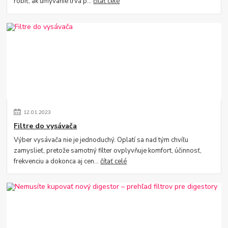
robiť, ak umývanie trvá p...
čítať celé
12
.
01
.
2023
Filtre do vysávača
Výber vysávača nie je jednoduchý. Oplatí sa nad tým chvíľu
zamyslieť, pretože samotný filter ovplyvňuje komfort, účinnosť,
frekvenciu a dokonca aj cen...
čítať celé