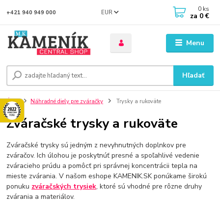
0
ks
EUR
+421 940 949 000
za
0 €
Menu
Hľadať
Úvod
Náhradné diely pre zváračky
Trysky a rukoväte
Zváračské trysky a rukoväte
Zváračské trysky sú jedným z nevyhnutných doplnkov pre
zváračov. Ich úlohou je poskytnúť presné a spoľahlivé vedenie
zváracieho prúdu a pomôcť pri správnej koncentrácii tepla na
mieste zvárania. V našom eshope KAMENIK.SK ponúkame širokú
ponuku
zváračských trysiek
, ktoré sú vhodné pre rôzne druhy
zvárania a materiálov.