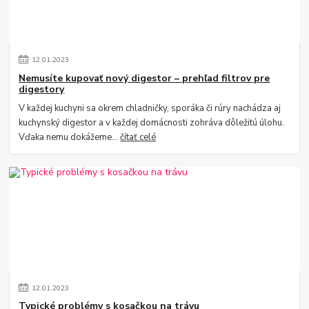
12
.
01
.
2023
Nemusíte kupovať nový digestor – prehľad filtrov pre
digestory
V každej kuchyni sa okrem chladničky, sporáka či rúry nachádza aj
kuchynský digestor a v každej domácnosti zohráva dôležitú úlohu.
Vďaka nemu dokážeme...
čítať celé
12
.
01
.
2023
Typické problémy s kosačkou na trávu