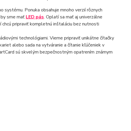
ho systému. Ponuka obsahuje mnoho verzií rôznych
li by sme mať
LED pás
. Oplatí sa mať aj univerzálne
í chcú pripraviť kompletnú inštaláciu bez nutnosti
rádiovými technológiami. Vieme pripraviť unikátne čítačky
ariet alebo sada na vytváranie a čítanie kľúčeniek v
 SmartCard sú skvelým bezpečnostným opatrením známym