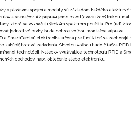
ky s plošnými spojmi a moduly sú základom každého elektrické
ulov a snímačov. Ak pripravujeme osvetľovaciu konštrukciu, ma
lady, ktoré sa vyznačujú širokým spektrom použitia. Pre ľudí, ktor
ovať jednotlivé prvky, bude dobrou voľbou montážna súprava.
D a SmartCard sú elektronika určená pre ľudí, ktorí sa zaoberajú 
bo zakúpiť hotové zariadenia. Skvelou voľbou bude čítačka RFID k
mínanej technológii. Nálepky využívajúce technológiu RFID a
nohých obchodov, napr. oblečenie alebo elektroniku.