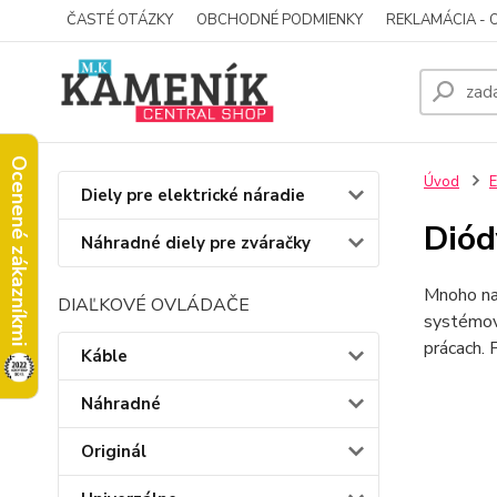
ČASTÉ OTÁZKY
OBCHODNÉ PODMIENKY
REKLAMÁCIA - 
Ocenené zákazníkmi
Úvod
E
Diely pre elektrické náradie
Diód
Náhradné diely pre zváračky
Mnoho nad
DIAĽKOVÉ OVLÁDAČE
systémov.
prácach. 
Káble
Náhradné
Originál