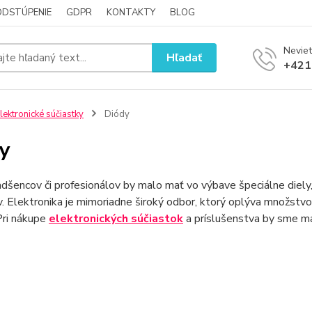
ODSTÚPENIE
GDPR
KONTAKTY
BLOG
Neviet
Hľadať
+421
lektronické súčiastky
Diódy
y
šencov či profesionálov by malo mať vo výbave špeciálne diely
 Elektronika je mimoriadne široký odbor, ktorý oplýva množstvo
Pri nákupe
elektronických súčiastok
a príslušenstva by sme ma