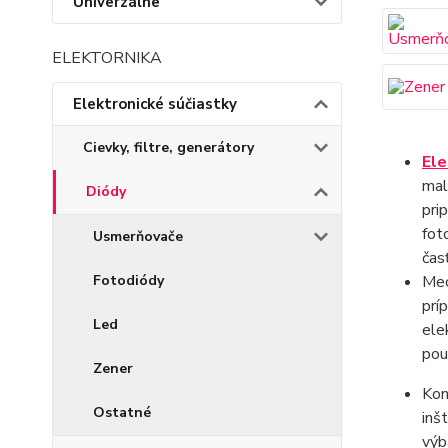
Univerzálne
ELEKTORNIKA
Elektronické súčiastky
Cievky, filtre, generátory
Ele
mal
Diódy
pri
fot
Usmerňovače
čas
Fotodiódy
Mec
prí
Led
ele
pou
Zener
Kon
Ostatné
inš
výb