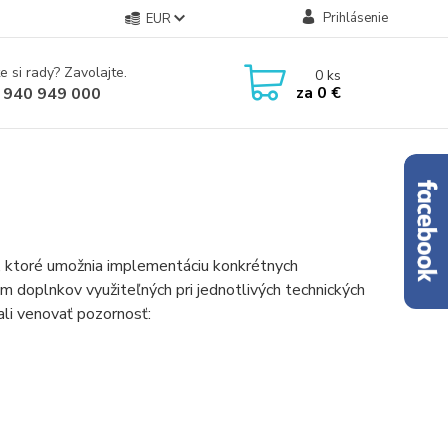
Prihlásenie
EUR
e si rady? Zavolajte.
0
ks
za
0 €
 940 949 000
, ktoré umožnia implementáciu konkrétnych
m doplnkov využiteľných pri jednotlivých technických
li venovať pozornosť: