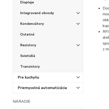
Displeje
Dos
Integrované obvody
mod
obk
Kondenzátory
kup
RFI
Ostatné
ale
spo
Rezistory
z m
Svietidlá
Tranzistory
Pre kuchyňu
Priemyselná automatizácia
NÁRADIE