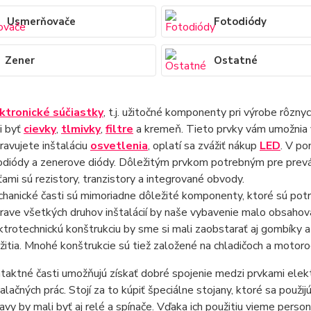
Usmerňovače
Fotodiódy
Zener
Ostatné
ktronické súčiastky
, t.j. užitočné komponenty pri výrobe rôzn
i byť
cievky
,
tlmivky
,
filtre
a kremeň. Tieto prvky vám umožnia v
pravujete inštaláciu
osvetlenia
, oplatí sa zvážiť nákup
LED
. V po
odiódy a zenerove diódy. Dôležitým prvkom potrebným pre prev
ťami sú rezistory, tranzistory a integrované obvody.
hanické časti sú mimoriadne dôležité komponenty, ktoré sú potr
prave všetkých druhov inštalácií by naše vybavenie malo obsahova
ktrotechnickú konštrukciu by sme si mali zaobstarať aj gombíky 
žitia. Mnohé konštrukcie sú tiež založené na chladičoch a motoro
taktné časti umožňujú získať dobré spojenie medzi prvkami elek
talačných prác. Stojí za to kúpiť špeciálne stojany, ktoré sa použi
avy by mali byť aj relé a spínače. Vďaka ich použitiu vieme pers