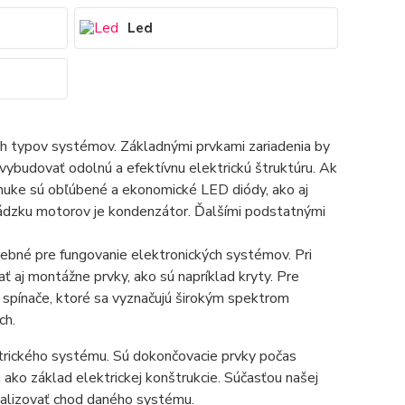
Led
ych typov systémov. Základnými prvkami zariadenia by
ybudovať odolnú a efektívnu elektrickú štruktúru. Ak
nuke sú obľúbené a ekonomické LED diódy, ako aj
ádzku motorov je kondenzátor. Ďalšími podstatnými
ebné pre fungovanie elektronických systémov. Pri
ť aj montážne prvky, ako sú napríklad kryty. Pre
a spínače, ktoré sa vyznačujú širokým spektrom
ch.
trického systému. Sú dokončovacie prvky počas
jú ako základ elektrickej konštrukcie. Súčasťou našej
onalizovať chod daného systému.