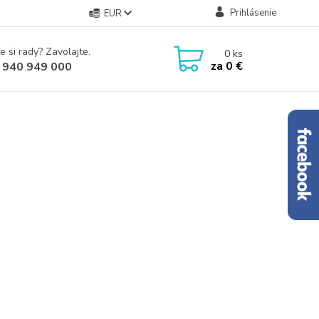
Prihlásenie
EUR
e si rady? Zavolajte.
0
ks
za
0 €
 940 949 000