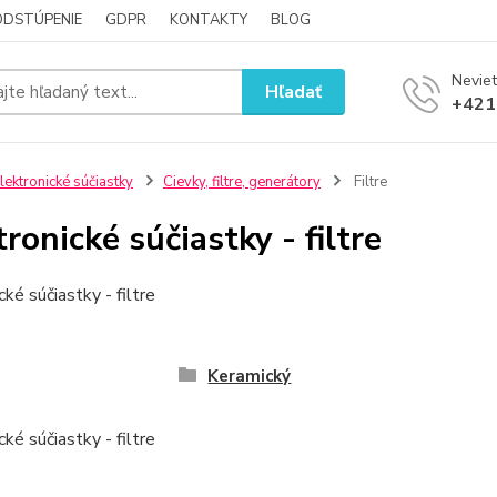
ODSTÚPENIE
GDPR
KONTAKTY
BLOG
Neviet
Hľadať
+421
lektronické súčiastky
Cievky, filtre, generátory
Filtre
tronické súčiastky - filtre
cké súčiastky - filtre
Keramický
cké súčiastky - filtre