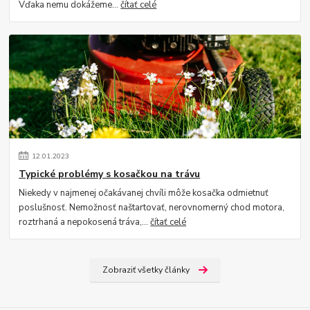
Vďaka nemu dokážeme...
čítať celé
12
.
01
.
2023
Typické problémy s kosačkou na trávu
Niekedy v najmenej očakávanej chvíli môže kosačka odmietnuť
poslušnosť. Nemožnosť naštartovať, nerovnomerný chod motora,
roztrhaná a nepokosená tráva,...
čítať celé
Zobraziť všetky články