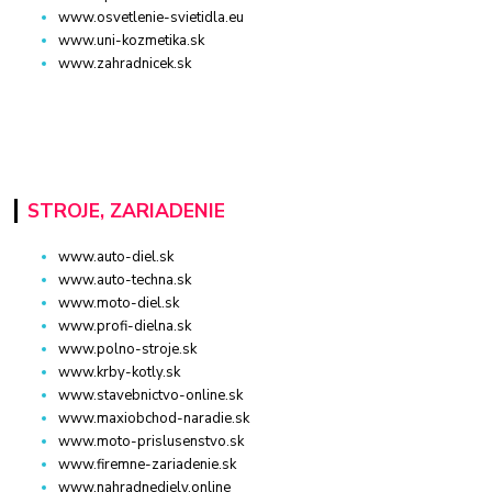
www.osvetlenie-svietidla.eu
www.uni-kozmetika.sk
www.zahradnicek.sk
STROJE, ZARIADENIE
www.auto-diel.sk
www.auto-techna.sk
www.moto-diel.sk
www.profi-dielna.sk
www.polno-stroje.sk
www.krby-kotly.sk
www.stavebnictvo-online.sk
www.maxiobchod-naradie.sk
www.moto-prislusenstvo.sk
www.firemne-zariadenie.sk
www.nahradnediely.online