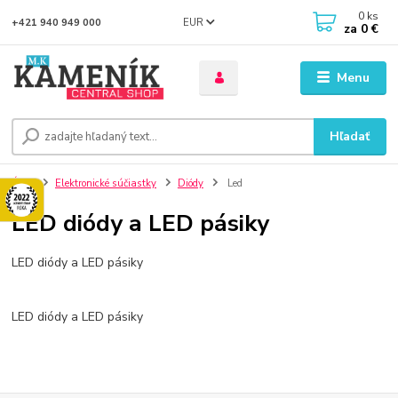
0
ks
EUR
+421 940 949 000
za
0 €
Menu
Hľadať
Úvod
Elektronické súčiastky
Diódy
Led
LED diódy a LED pásiky
LED diódy a LED pásiky
LED diódy a LED pásiky