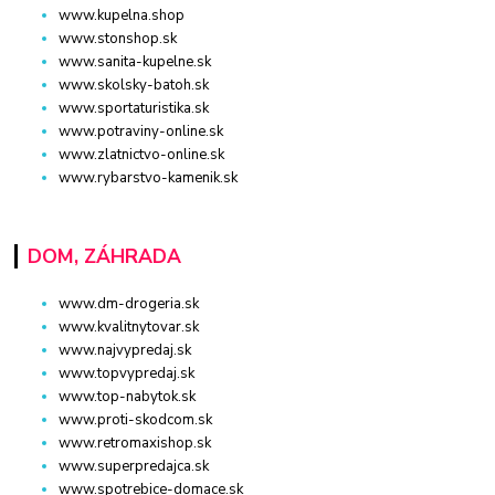
www.kupelna.shop
www.stonshop.sk
www.sanita-kupelne.sk
www.skolsky-batoh.sk
www.sportaturistika.sk
www.potraviny-online.sk
www.zlatnictvo-online.sk
www.rybarstvo-kamenik.sk
DOM, ZÁHRADA
www.dm-drogeria.sk
www.kvalitnytovar.sk
www.najvypredaj.sk
www.topvypredaj.sk
www.top-nabytok.sk
www.proti-skodcom.sk
www.retromaxishop.sk
www.superpredajca.sk
www.spotrebice-domace.sk