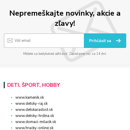
Nepremeškajte novinky, akcie a
zľavy!
Prihlásiť sa
Môžete sa kedykoľvek odhlásiť. Zasielame raz za 14 dní.
DETI, ŠPORT, HOBBY
www.kamenik.sk
www.detsky-raj.sk
www.detskaradost.sk
www.detsky-hrdina.sk
www.domaci-milacik.sk
www.hracky-online.sk