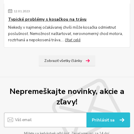
12
.
01
.
2023
Typické problémy s kosačkou na trávu
Niekedy v najmenej očakávanej chvíli môže kosačka odmietnuť
poslušnosť. Nemožnosť naštartovať, nerovnomerný chod motora,
roztrhaná a nepokosená tráva,...
čítať celé
Zobraziť všetky články
Nepremeškajte novinky, akcie a
zľavy!
Prihlásiť sa
Môžete sa kedykoľvek odhlásiť. Zasielame raz za 14 dní.