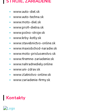
STROJE, ZARIADENIE
www.auto-diel.sk
www.auto-techna.sk
www.moto-diel.sk
www.profi-dielna.sk
www.polno-stroje.sk
www.krby-kotly.sk
www.stavebnictvo-online.sk
www.maxiobchod-naradie.sk
www.moto-prislusenstvo.sk
www.firemne-zariadenie.sk
www.nahradnediely.online
www.uni-zdrav.sk
www.zlatnictvo-online.sk
www.zariadenie-firmy.sk
Kontakty