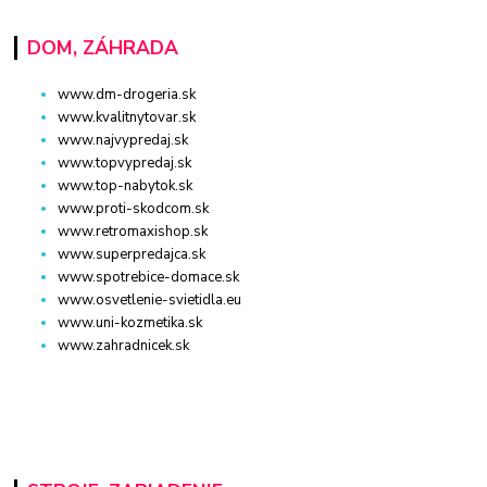
DOM, ZÁHRADA
www.dm-drogeria.sk
www.kvalitnytovar.sk
www.najvypredaj.sk
www.topvypredaj.sk
www.top-nabytok.sk
www.proti-skodcom.sk
www.retromaxishop.sk
www.superpredajca.sk
www.spotrebice-domace.sk
www.osvetlenie-svietidla.eu
www.uni-kozmetika.sk
www.zahradnicek.sk