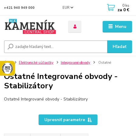
0
ks
EUR
+421 940 949 000
za
0 €
Menu
Hľadať
Úvod
Elektronické súčiastky
Integrované obvody
Ostatné
Ostatné Integrované obvody -
Stabilizátory
Ostatné Integrované obvody - Stabilizátory
Upresniť parametre