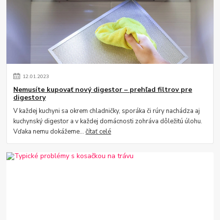
12
.
01
.
2023
Nemusíte kupovať nový digestor – prehľad filtrov pre
digestory
V každej kuchyni sa okrem chladničky, sporáka či rúry nachádza aj
kuchynský digestor a v každej domácnosti zohráva dôležitú úlohu.
Vďaka nemu dokážeme...
čítať celé