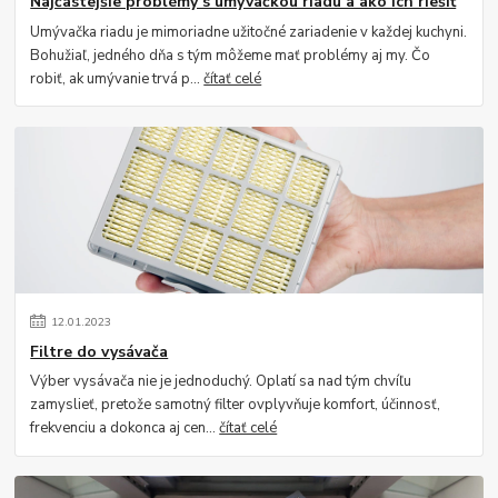
Najčastejšie problémy s umývačkou riadu a ako ich riešiť
Umývačka riadu je mimoriadne užitočné zariadenie v každej kuchyni.
Bohužiaľ, jedného dňa s tým môžeme mať problémy aj my. Čo
robiť, ak umývanie trvá p...
čítať celé
12
.
01
.
2023
Filtre do vysávača
Výber vysávača nie je jednoduchý. Oplatí sa nad tým chvíľu
zamyslieť, pretože samotný filter ovplyvňuje komfort, účinnosť,
frekvenciu a dokonca aj cen...
čítať celé