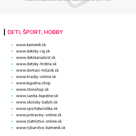
DETI, ŠPORT, HOBBY
www.kamenik.sk
www.detsky-raj.sk
www.detskaradost.sk
www.detsky-hrdina.sk
www.domaci-milacik.sk
www.hracky-online.sk
www.kupelna.shop
www.stonshop.sk
www.sanita-kupelne.sk
www.skolsky-batoh.sk
www.sportaturistika.sk
www.potraviny-online.sk
www.zlatnictvo-online.sk
www.rybarstvo-kamenik.sk