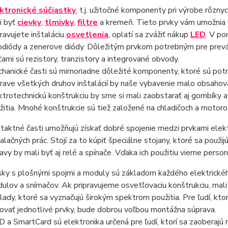
ktronické súčiastky
, t.j. užitočné komponenty pri výrobe rôzn
i byť
cievky
,
tlmivky
,
filtre
a kremeň. Tieto prvky vám umožnia v
pravujete inštaláciu
osvetlenia
, oplatí sa zvážiť nákup
LED
. V po
odiódy a zenerove diódy. Dôležitým prvkom potrebným pre prev
ťami sú rezistory, tranzistory a integrované obvody.
hanické časti sú mimoriadne dôležité komponenty, ktoré sú potr
prave všetkých druhov inštalácií by naše vybavenie malo obsahova
ktrotechnickú konštrukciu by sme si mali zaobstarať aj gombíky 
žitia. Mnohé konštrukcie sú tiež založené na chladičoch a motoro
taktné časti umožňujú získať dobré spojenie medzi prvkami elek
talačných prác. Stojí za to kúpiť špeciálne stojany, ktoré sa použi
avy by mali byť aj relé a spínače. Vďaka ich použitiu vieme pers
ky s plošnými spojmi a moduly sú základom každého elektrické
ulov a snímačov. Ak pripravujeme osvetľovaciu konštrukciu, ma
lady, ktoré sa vyznačujú širokým spektrom použitia. Pre ľudí, ktor
ovať jednotlivé prvky, bude dobrou voľbou montážna súprava.
D a SmartCard sú elektronika určená pre ľudí, ktorí sa zaoberajú 