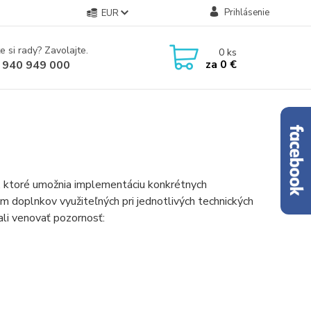
Prihlásenie
EUR
e si rady? Zavolajte.
0
ks
za
0 €
 940 949 000
, ktoré umožnia implementáciu konkrétnych
m doplnkov využiteľných pri jednotlivých technických
li venovať pozornosť: