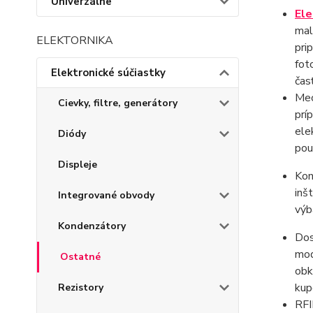
Univerzálne
Ele
mal
ELEKTORNIKA
pri
fot
Elektronické súčiastky
čas
Mec
Cievky, filtre, generátory
prí
ele
Diódy
pou
Displeje
Kon
inš
Integrované obvody
výb
Kondenzátory
Dos
mod
Ostatné
obk
kup
Rezistory
RFI