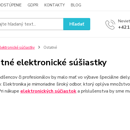
ODSTÚPENIE
GDPR
KONTAKTY
BLOG
Neviet
Hľadať
+421
lektronické súčiastky
Ostatné
tné elektronické súšiastky
šencov či profesionálov by malo mať vo výbave špeciálne diely
 Elektronika je mimoriadne široký odbor, ktorý oplýva množstvo
Pri nákupe
elektronických súčiastok
a príslušenstva by sme ma