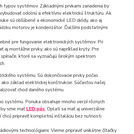
ych typov systémov. Základnými prvkami zariadenia by
ybudovať odolnú a efektívnu elektrickú štruktúru. Ak
nuke sú obľúbené a ekonomické LED diódy, ako aj
ádzku motorov je kondenzátor. Ďalšími podstatnými
ebné pre fungovanie elektronických systémov. Pri
ť aj montážne prvky, ako sú napríklad kryty. Pre
a spínače, ktoré sa vyznačujú širokým spektrom
ch.
trického systému. Sú dokončovacie prvky počas
jú ako základ elektrickej konštrukcie. Súčasťou našej
onalizovať chod daného systému.
ho systému. Ponuka obsahuje mnoho verzií rôznych
li by sme mať
LED pás
. Oplatí sa mať aj univerzálne
í chcú pripraviť kompletnú inštaláciu bez nutnosti
rádiovými technológiami. Vieme pripraviť unikátne čítačky