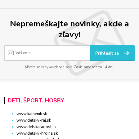
Nepremeškajte novinky, akcie a
zľavy!
Prihlásiť sa
Môžete sa kedykoľvek odhlásiť. Zasielame raz za 14 dní.
DETI, ŠPORT, HOBBY
www.kamenik.sk
www.detsky-raj.sk
www.detskaradost.sk
www.detsky-hrdina.sk