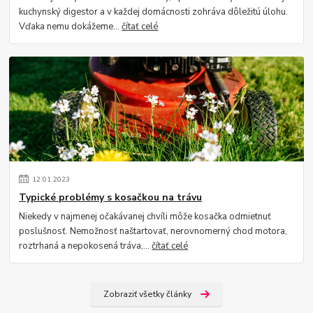
kuchynský digestor a v každej domácnosti zohráva dôležitú úlohu.
Vďaka nemu dokážeme...
čítať celé
12
.
01
.
2023
Typické problémy s kosačkou na trávu
Niekedy v najmenej očakávanej chvíli môže kosačka odmietnuť
poslušnosť. Nemožnosť naštartovať, nerovnomerný chod motora,
roztrhaná a nepokosená tráva,...
čítať celé
Zobraziť všetky články