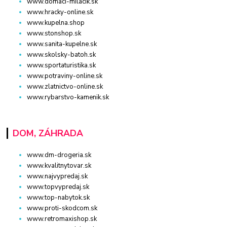
www.domaci-milacik.sk
www.hracky-online.sk
www.kupelna.shop
www.stonshop.sk
www.sanita-kupelne.sk
www.skolsky-batoh.sk
www.sportaturistika.sk
www.potraviny-online.sk
www.zlatnictvo-online.sk
www.rybarstvo-kamenik.sk
DOM, ZÁHRADA
www.dm-drogeria.sk
www.kvalitnytovar.sk
www.najvypredaj.sk
www.topvypredaj.sk
www.top-nabytok.sk
www.proti-skodcom.sk
www.retromaxishop.sk