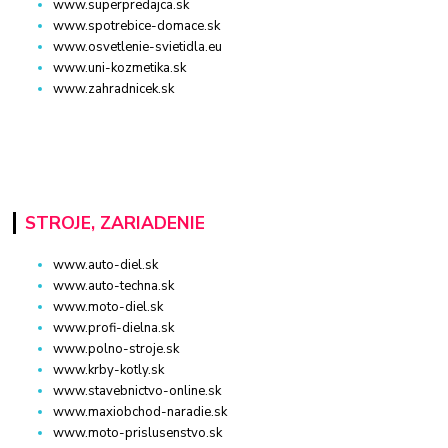
www.superpredajca.sk
www.spotrebice-domace.sk
www.osvetlenie-svietidla.eu
www.uni-kozmetika.sk
www.zahradnicek.sk
STROJE, ZARIADENIE
www.auto-diel.sk
www.auto-techna.sk
www.moto-diel.sk
www.profi-dielna.sk
www.polno-stroje.sk
www.krby-kotly.sk
www.stavebnictvo-online.sk
www.maxiobchod-naradie.sk
www.moto-prislusenstvo.sk