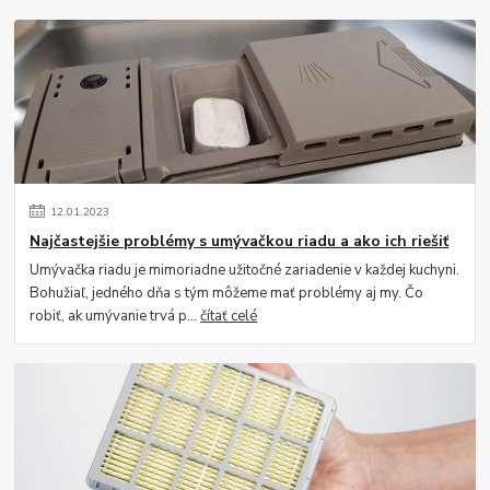
12
.
01
.
2023
Najčastejšie problémy s umývačkou riadu a ako ich riešiť
Umývačka riadu je mimoriadne užitočné zariadenie v každej kuchyni.
Bohužiaľ, jedného dňa s tým môžeme mať problémy aj my. Čo
robiť, ak umývanie trvá p...
čítať celé