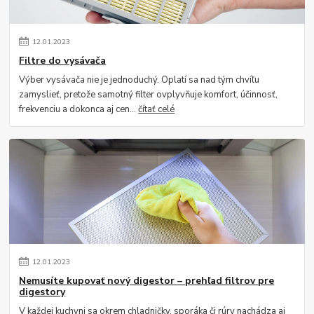
12
.
01
.
2023
Filtre do vysávača
Výber vysávača nie je jednoduchý. Oplatí sa nad tým chvíľu
zamyslieť, pretože samotný filter ovplyvňuje komfort, účinnosť,
frekvenciu a dokonca aj cen...
čítať celé
12
.
01
.
2023
Nemusíte kupovať nový digestor – prehľad filtrov pre
digestory
V každej kuchyni sa okrem chladničky, sporáka či rúry nachádza aj