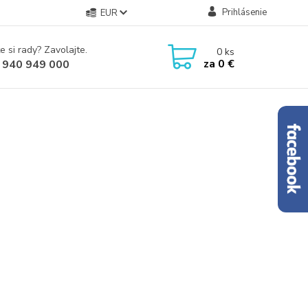
Prihlásenie
EUR
e si rady? Zavolajte.
0
ks
za
0 €
 940 949 000