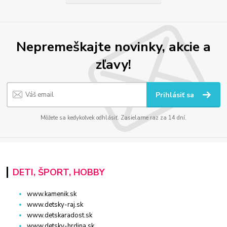
Nepremeškajte novinky, akcie a
zľavy!
Prihlásiť sa
Môžete sa kedykoľvek odhlásiť. Zasielame raz za 14 dní.
DETI, ŠPORT, HOBBY
www.kamenik.sk
www.detsky-raj.sk
www.detskaradost.sk
www.detsky-hrdina.sk