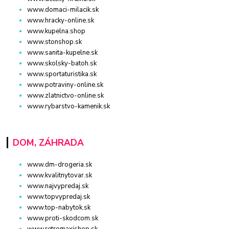
www.domaci-milacik.sk
www.hracky-online.sk
www.kupelna.shop
www.stonshop.sk
www.sanita-kupelne.sk
www.skolsky-batoh.sk
www.sportaturistika.sk
www.potraviny-online.sk
www.zlatnictvo-online.sk
www.rybarstvo-kamenik.sk
DOM, ZÁHRADA
www.dm-drogeria.sk
www.kvalitnytovar.sk
www.najvypredaj.sk
www.topvypredaj.sk
www.top-nabytok.sk
www.proti-skodcom.sk
www.retromaxishop.sk