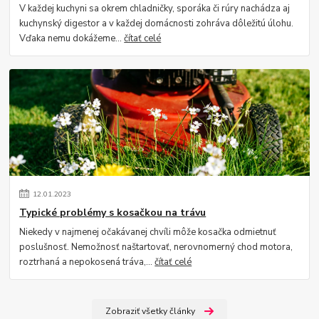
V každej kuchyni sa okrem chladničky, sporáka či rúry nachádza aj
kuchynský digestor a v každej domácnosti zohráva dôležitú úlohu.
Vďaka nemu dokážeme...
čítať celé
12
.
01
.
2023
Typické problémy s kosačkou na trávu
Niekedy v najmenej očakávanej chvíli môže kosačka odmietnuť
poslušnosť. Nemožnosť naštartovať, nerovnomerný chod motora,
roztrhaná a nepokosená tráva,...
čítať celé
Zobraziť všetky články