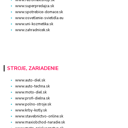
www.superpredajca.sk
www.spotrebice-domace.sk
www.osvetlenie-svietidla.eu
www.uni-kozmetika.sk
www.zahradnicek.sk
STROJE, ZARIADENIE
www.auto-diel.sk
www.auto-techna.sk
www.moto-diel.sk
www.profi-dielna.sk
www.polno-stroje.sk
www.krby-kotly.sk
www.stavebnictvo-online.sk
www.maxiobchod-naradie.sk