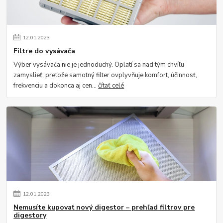
12
.
01
.
2023
Filtre do vysávača
Výber vysávača nie je jednoduchý. Oplatí sa nad tým chvíľu
zamyslieť, pretože samotný filter ovplyvňuje komfort, účinnosť,
frekvenciu a dokonca aj cen...
čítať celé
12
.
01
.
2023
Nemusíte kupovať nový digestor – prehľad filtrov pre
digestory