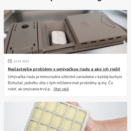
12
.
01
.
2023
Najčastejšie problémy s umývačkou riadu a ako ich riešiť
Umývačka riadu je mimoriadne užitočné zariadenie v každej kuchyni.
Bohužiaľ, jedného dňa s tým môžeme mať problémy aj my. Čo
robiť, ak umývanie trvá p...
čítať celé