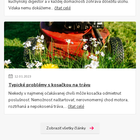
kuchynský digestor a v každej domácnosti zohráva dôležitú úlohu.
Vďaka nemu dokážeme...
čítať celé
12
.
01
.
2023
Typické problémy s kosačkou na trávu
Niekedy v najmenej očakávanej chvíli môže kosačka odmietnuť
poslušnosť. Nemožnosť naštartovať, nerovnomerný chod motora,
roztrhaná a nepokosená tráva,...
čítať celé
Zobraziť všetky články