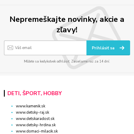
Nepremeškajte novinky, akcie a
zľavy!
Prihlásiť sa
Môžete sa kedykoľvek odhlásiť. Zasielame raz za 14 dní.
DETI, ŠPORT, HOBBY
www.kamenik.sk
www.detsky-raj.sk
www.detskaradost.sk
www.detsky-hrdina.sk
www.domaci-milacik.sk