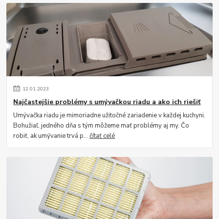
12
.
01
.
2023
Najčastejšie problémy s umývačkou riadu a ako ich riešiť
Umývačka riadu je mimoriadne užitočné zariadenie v každej kuchyni.
Bohužiaľ, jedného dňa s tým môžeme mať problémy aj my. Čo
robiť, ak umývanie trvá p...
čítať celé