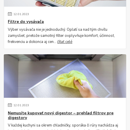
12
.
01
.
2023
Filtre do vysávača
Výber vysávača nie je jednoduchý. Oplatí sa nad tým chvíľu
zamyslieť, pretože samotný filter ovplyvňuje komfort, účinnosť,
frekvenciu a dokonca aj cen...
čítať celé
12
.
01
.
2023
Nemusíte kupovať nový digestor – prehľad filtrov pre
digestory
V každej kuchyni sa okrem chladničky, sporáka či rúry nachádza aj