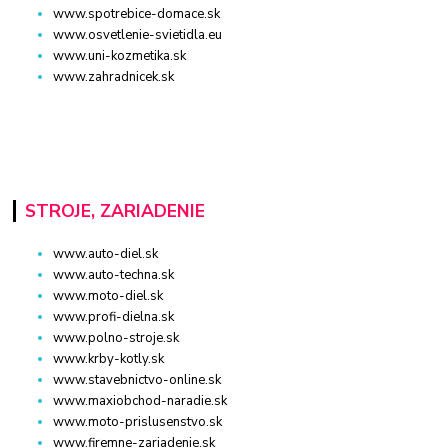
www.spotrebice-domace.sk
www.osvetlenie-svietidla.eu
www.uni-kozmetika.sk
www.zahradnicek.sk
STROJE, ZARIADENIE
www.auto-diel.sk
www.auto-techna.sk
www.moto-diel.sk
www.profi-dielna.sk
www.polno-stroje.sk
www.krby-kotly.sk
www.stavebnictvo-online.sk
www.maxiobchod-naradie.sk
www.moto-prislusenstvo.sk
www.firemne-zariadenie.sk