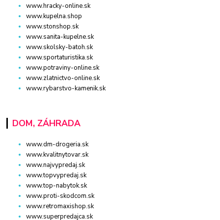
www.hracky-online.sk
www.kupelna.shop
www.stonshop.sk
www.sanita-kupelne.sk
www.skolsky-batoh.sk
www.sportaturistika.sk
www.potraviny-online.sk
www.zlatnictvo-online.sk
www.rybarstvo-kamenik.sk
DOM, ZÁHRADA
www.dm-drogeria.sk
www.kvalitnytovar.sk
www.najvypredaj.sk
www.topvypredaj.sk
www.top-nabytok.sk
www.proti-skodcom.sk
www.retromaxishop.sk
www.superpredajca.sk