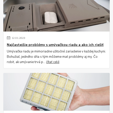
12
.
01
.
2023
Najčastejšie problémy s umývačkou riadu a ako ich riešiť
Umývačka riadu je mimoriadne užitočné zariadenie v každej kuchyni.
Bohužiaľ, jedného dňa s tým môžeme mať problémy aj my. Čo
robiť, ak umývanie trvá p...
čítať celé