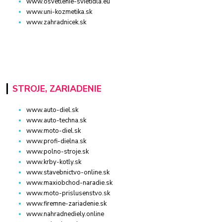
www.osvetlenie-svietidla.eu
www.uni-kozmetika.sk
www.zahradnicek.sk
STROJE, ZARIADENIE
www.auto-diel.sk
www.auto-techna.sk
www.moto-diel.sk
www.profi-dielna.sk
www.polno-stroje.sk
www.krby-kotly.sk
www.stavebnictvo-online.sk
www.maxiobchod-naradie.sk
www.moto-prislusenstvo.sk
www.firemne-zariadenie.sk
www.nahradnediely.online