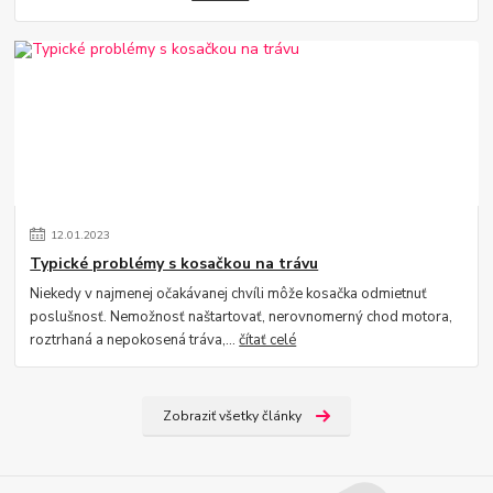
12
.
01
.
2023
Typické problémy s kosačkou na trávu
Niekedy v najmenej očakávanej chvíli môže kosačka odmietnuť
poslušnosť. Nemožnosť naštartovať, nerovnomerný chod motora,
roztrhaná a nepokosená tráva,...
čítať celé
Zobraziť všetky články