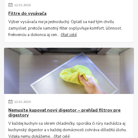
12
.
01
.
2023
Filtre do vysávača
Výber vysávača nie je jednoduchý. Oplatí sa nad tým chvíľu
zamyslieť, pretože samotný filter ovplyvňuje komfort, účinnosť,
frekvenciu a dokonca aj cen...
čítať celé
12
.
01
.
2023
Nemusíte kupovať nový digestor – prehľad filtrov pre
digestory
V každej kuchyni sa okrem chladničky, sporáka či rúry nachádza aj
kuchynský digestor a v každej domácnosti zohráva dôležitú úlohu.
Vďaka nemu dokážeme...
čítať celé