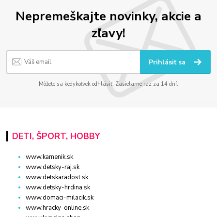
Nepremeškajte novinky, akcie a
zľavy!
Prihlásiť sa
Môžete sa kedykoľvek odhlásiť. Zasielame raz za 14 dní.
DETI, ŠPORT, HOBBY
www.kamenik.sk
www.detsky-raj.sk
www.detskaradost.sk
www.detsky-hrdina.sk
www.domaci-milacik.sk
www.hracky-online.sk