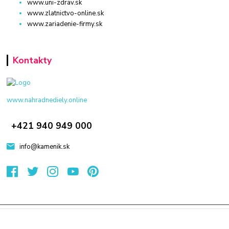
www.uni-zdrav.sk
www.zlatnictvo-online.sk
www.zariadenie-firmy.sk
Kontakty
www.nahradnediely.online
+421 940 949 000
info@kamenik.sk
© 2024 Všetky práva vyhradené KAMENIK.SK