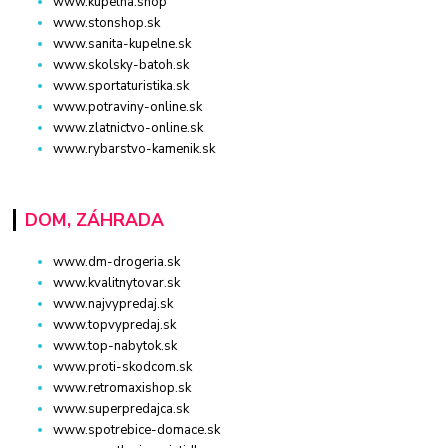
www.kupelna.shop
www.stonshop.sk
www.sanita-kupelne.sk
www.skolsky-batoh.sk
www.sportaturistika.sk
www.potraviny-online.sk
www.zlatnictvo-online.sk
www.rybarstvo-kamenik.sk
DOM, ZÁHRADA
www.dm-drogeria.sk
www.kvalitnytovar.sk
www.najvypredaj.sk
www.topvypredaj.sk
www.top-nabytok.sk
www.proti-skodcom.sk
www.retromaxishop.sk
www.superpredajca.sk
www.spotrebice-domace.sk