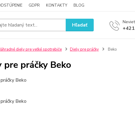
ODSTÚPENIE
GDPR
KONTAKTY
BLOG
Neviet
Hľadať
+421
áhradné diely pre veľké spotrebiče
Diely pre práčky
Beko
y pre práčky Beko
 práčky Beko
 práčky Beko