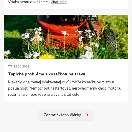
Vďaka nemu dokážeme...
čítať celé
12
.
01
.
2023
Typické problémy s kosačkou na trávu
Niekedy v najmenej očakávanej chvíli môže kosačka odmietnuť
poslušnosť. Nemožnosť naštartovať, nerovnomerný chod motora,
roztrhaná a nepokosená tráva,...
čítať celé
Zobraziť všetky články