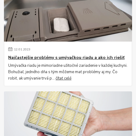
12
.
01
.
2023
Najčastejšie problémy s umývačkou riadu a ako ich riešiť
Umývačka riadu je mimoriadne užitočné zariadenie v každej kuchyni.
Bohužiaľ, jedného dňa s tým môžeme mať problémy aj my. Čo
robiť, ak umývanie trvá p...
čítať celé