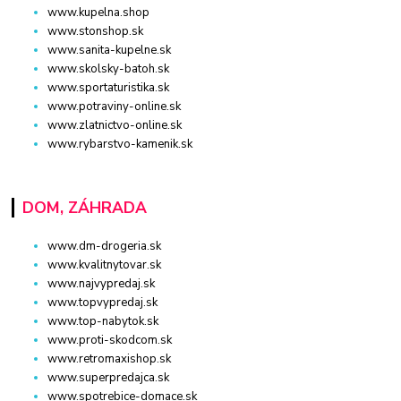
www.kupelna.shop
www.stonshop.sk
www.sanita-kupelne.sk
www.skolsky-batoh.sk
www.sportaturistika.sk
www.potraviny-online.sk
www.zlatnictvo-online.sk
www.rybarstvo-kamenik.sk
DOM, ZÁHRADA
www.dm-drogeria.sk
www.kvalitnytovar.sk
www.najvypredaj.sk
www.topvypredaj.sk
www.top-nabytok.sk
www.proti-skodcom.sk
www.retromaxishop.sk
www.superpredajca.sk
www.spotrebice-domace.sk