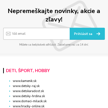
Nepremeškajte novinky, akcie a
zľavy!
Prihlásiť sa
Môžete sa kedykoľvek odhlásiť. Zasielame raz za 14 dní.
DETI, ŠPORT, HOBBY
www.kamenik.sk
www.detsky-raj.sk
www.detskaradost.sk
www.detsky-hrdina.sk
www.domaci-milacik.sk
www.hracky-online.sk