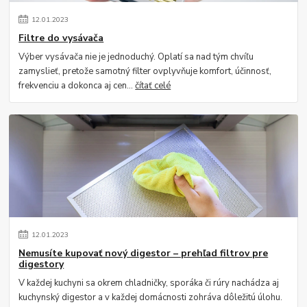
12
.
01
.
2023
Filtre do vysávača
Výber vysávača nie je jednoduchý. Oplatí sa nad tým chvíľu
zamyslieť, pretože samotný filter ovplyvňuje komfort, účinnosť,
frekvenciu a dokonca aj cen...
čítať celé
12
.
01
.
2023
Nemusíte kupovať nový digestor – prehľad filtrov pre
digestory
V každej kuchyni sa okrem chladničky, sporáka či rúry nachádza aj
kuchynský digestor a v každej domácnosti zohráva dôležitú úlohu.