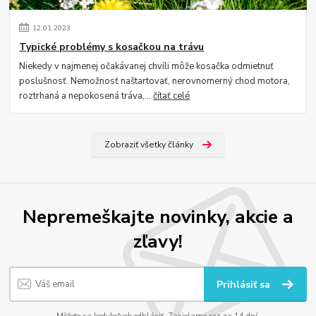
12
.
01
.
2023
Typické problémy s kosačkou na trávu
Niekedy v najmenej očakávanej chvíli môže kosačka odmietnuť
poslušnosť. Nemožnosť naštartovať, nerovnomerný chod motora,
roztrhaná a nepokosená tráva,...
čítať celé
Zobraziť všetky články
Nepremeškajte novinky, akcie a
zľavy!
Prihlásiť sa