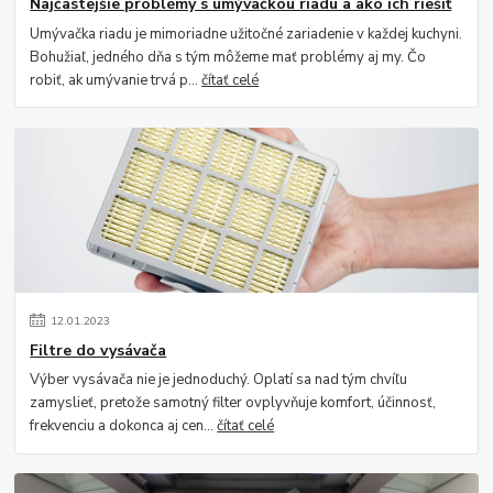
Najčastejšie problémy s umývačkou riadu a ako ich riešiť
Umývačka riadu je mimoriadne užitočné zariadenie v každej kuchyni.
Bohužiaľ, jedného dňa s tým môžeme mať problémy aj my. Čo
robiť, ak umývanie trvá p...
čítať celé
12
.
01
.
2023
Filtre do vysávača
Výber vysávača nie je jednoduchý. Oplatí sa nad tým chvíľu
zamyslieť, pretože samotný filter ovplyvňuje komfort, účinnosť,
frekvenciu a dokonca aj cen...
čítať celé