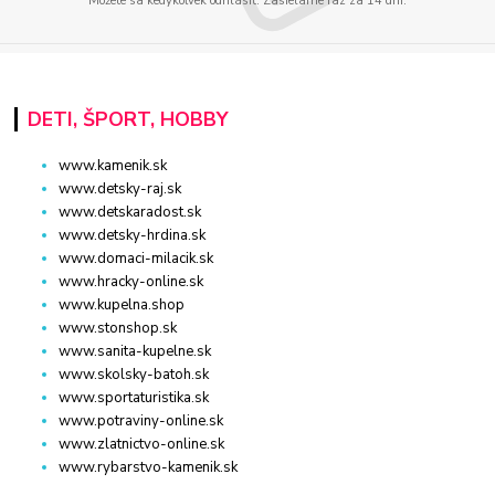
Môžete sa kedykoľvek odhlásiť. Zasielame raz za 14 dní.
DETI, ŠPORT, HOBBY
www.kamenik.sk
www.detsky-raj.sk
www.detskaradost.sk
www.detsky-hrdina.sk
www.domaci-milacik.sk
www.hracky-online.sk
www.kupelna.shop
www.stonshop.sk
www.sanita-kupelne.sk
www.skolsky-batoh.sk
www.sportaturistika.sk
www.potraviny-online.sk
www.zlatnictvo-online.sk
www.rybarstvo-kamenik.sk