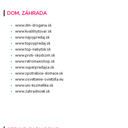
DOM, ZÁHRADA
www.dm-drogeria.sk
www.kvalitnytovar.sk
www.najvypredaj.sk
www.topvypredaj.sk
www.top-nabytok.sk
www.proti-skodcom.sk
www.retromaxishop.sk
www.superpredajca.sk
www.spotrebice-domace.sk
www.osvetlenie-svietidla.eu
www.uni-kozmetika.sk
www.zahradnicek.sk