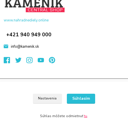
www.nahradnediely.online
+421 940 949 000
info@kamenik.sk
© 2024 Všetky práva vyhradené KAMENIK.SK
Vytvorené na
Eshop-rychlo.sk
Súhlasím
Nastavenia
Súhlas môžete odmietnuť
tu
.