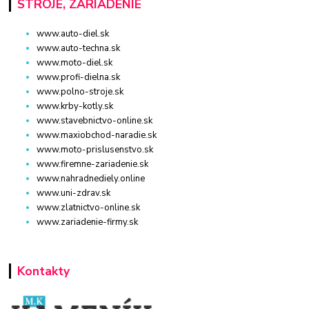
STROJE, ZARIADENIE
www.auto-diel.sk
www.auto-techna.sk
www.moto-diel.sk
www.profi-dielna.sk
www.polno-stroje.sk
www.krby-kotly.sk
www.stavebnictvo-online.sk
www.maxiobchod-naradie.sk
www.moto-prislusenstvo.sk
www.firemne-zariadenie.sk
www.nahradnediely.online
www.uni-zdrav.sk
www.zlatnictvo-online.sk
www.zariadenie-firmy.sk
Kontakty