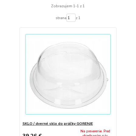
Zobrazujem 1-1 z 1
strana
z 1
SKLO / dverné sklo do práčky GORENJE
Na preverenie. Pred
39,26 €
objednaním nás