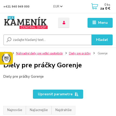
0
ks
EUR
+421 940 949 000
za
0 €
Menu
Hľadať
Úvod
Náhradné diely pre veľké spotrebiče
Diely pre práčky
Gorenje
Diely pre práčky Gorenje
Diely pre práčky Gorenje
Upresniť parametre
Najnovšie
Najlacnejšie
Najdrahšie