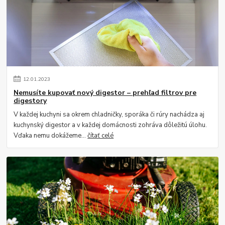
12
.
01
.
2023
Nemusíte kupovať nový digestor – prehľad filtrov pre
digestory
V každej kuchyni sa okrem chladničky, sporáka či rúry nachádza aj
kuchynský digestor a v každej domácnosti zohráva dôležitú úlohu.
Vďaka nemu dokážeme...
čítať celé