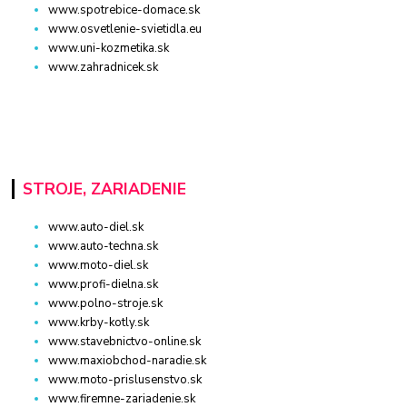
www.spotrebice-domace.sk
www.osvetlenie-svietidla.eu
www.uni-kozmetika.sk
www.zahradnicek.sk
STROJE, ZARIADENIE
www.auto-diel.sk
www.auto-techna.sk
www.moto-diel.sk
www.profi-dielna.sk
www.polno-stroje.sk
www.krby-kotly.sk
www.stavebnictvo-online.sk
www.maxiobchod-naradie.sk
www.moto-prislusenstvo.sk
www.firemne-zariadenie.sk