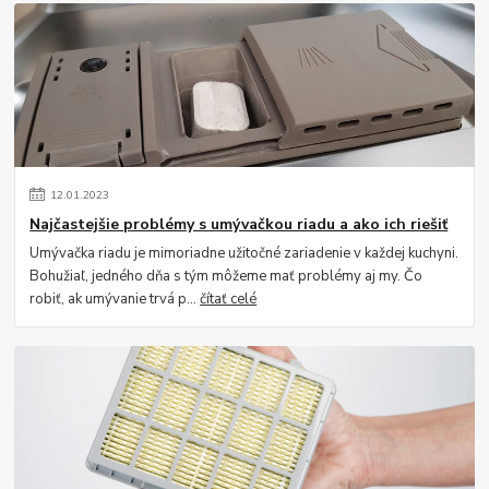
12
.
01
.
2023
Najčastejšie problémy s umývačkou riadu a ako ich riešiť
Umývačka riadu je mimoriadne užitočné zariadenie v každej kuchyni.
Bohužiaľ, jedného dňa s tým môžeme mať problémy aj my. Čo
robiť, ak umývanie trvá p...
čítať celé