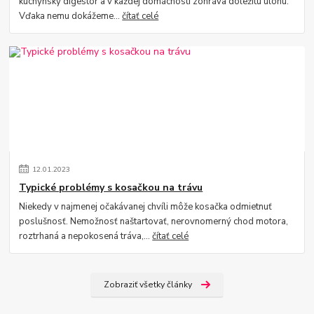
kuchynský digestor a v každej domácnosti zohráva dôležitú úlohu.
Vďaka nemu dokážeme...
čítať celé
12
.
01
.
2023
Typické problémy s kosačkou na trávu
Niekedy v najmenej očakávanej chvíli môže kosačka odmietnuť
poslušnosť. Nemožnosť naštartovať, nerovnomerný chod motora,
roztrhaná a nepokosená tráva,...
čítať celé
Zobraziť všetky články