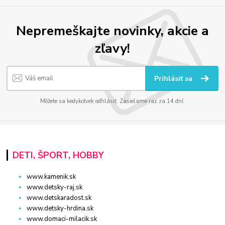
Nepremeškajte novinky, akcie a
zľavy!
Prihlásiť sa
Môžete sa kedykoľvek odhlásiť. Zasielame raz za 14 dní.
DETI, ŠPORT, HOBBY
www.kamenik.sk
www.detsky-raj.sk
www.detskaradost.sk
www.detsky-hrdina.sk
www.domaci-milacik.sk