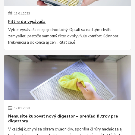
12
.
01
.
2023
Filtre do vysávača
Výber vysávača nie je jednoduchý. Oplatí sa nad tým chvíľu
zamyslieť, pretože samotný filter ovplyvňuje komfort, účinnosť,
frekvenciu a dokonca aj cen...
čítať celé
12
.
01
.
2023
Nemusíte kupovať nový digestor – prehľad filtrov pre
digestory
V každej kuchyni sa okrem chladničky, sporáka či rúry nachádza aj