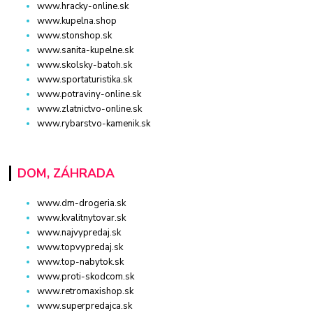
www.hracky-online.sk
www.kupelna.shop
www.stonshop.sk
www.sanita-kupelne.sk
www.skolsky-batoh.sk
www.sportaturistika.sk
www.potraviny-online.sk
www.zlatnictvo-online.sk
www.rybarstvo-kamenik.sk
DOM, ZÁHRADA
www.dm-drogeria.sk
www.kvalitnytovar.sk
www.najvypredaj.sk
www.topvypredaj.sk
www.top-nabytok.sk
www.proti-skodcom.sk
www.retromaxishop.sk
www.superpredajca.sk