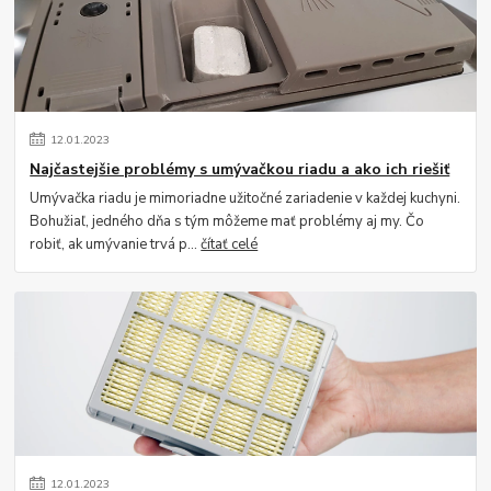
12
.
01
.
2023
Najčastejšie problémy s umývačkou riadu a ako ich riešiť
Umývačka riadu je mimoriadne užitočné zariadenie v každej kuchyni.
Bohužiaľ, jedného dňa s tým môžeme mať problémy aj my. Čo
robiť, ak umývanie trvá p...
čítať celé
12
.
01
.
2023