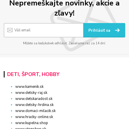
Nepremeškajte novinky, akcie a
zľavy!
Prihlásiť sa
Môžete sa kedykoľvek odhlásiť. Zasielame raz za 14 dní.
DETI, ŠPORT, HOBBY
www.kamenik.sk
www.detsky-raj.sk
www.detskaradost.sk
www.detsky-hrdina.sk
www.domaci-milacik.sk
www.hracky-online.sk
www.kupelna.shop
www.stonshop.sk