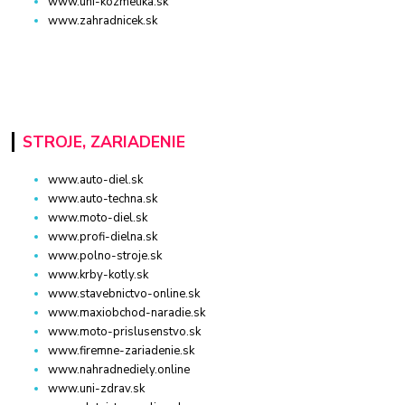
www.uni-kozmetika.sk
www.zahradnicek.sk
STROJE, ZARIADENIE
www.auto-diel.sk
www.auto-techna.sk
www.moto-diel.sk
www.profi-dielna.sk
www.polno-stroje.sk
www.krby-kotly.sk
www.stavebnictvo-online.sk
www.maxiobchod-naradie.sk
www.moto-prislusenstvo.sk
www.firemne-zariadenie.sk
www.nahradnediely.online
www.uni-zdrav.sk