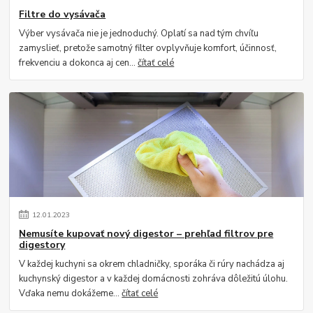
Filtre do vysávača
Výber vysávača nie je jednoduchý. Oplatí sa nad tým chvíľu
zamyslieť, pretože samotný filter ovplyvňuje komfort, účinnosť,
frekvenciu a dokonca aj cen...
čítať celé
12
.
01
.
2023
Nemusíte kupovať nový digestor – prehľad filtrov pre
digestory
V každej kuchyni sa okrem chladničky, sporáka či rúry nachádza aj
kuchynský digestor a v každej domácnosti zohráva dôležitú úlohu.
Vďaka nemu dokážeme...
čítať celé