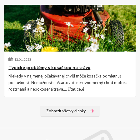
12
.
01
.
2023
Typické problémy s kosačkou na trávu
Niekedy v najmenej očakávanej chvíli môže kosačka odmietnuť
poslušnosť. Nemožnosť naštartovať, nerovnomerný chod motora,
roztrhaná a nepokosená tráva,...
čítať celé
Zobraziť všetky články