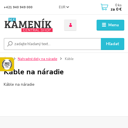
0
ks
EUR
+421 940 949 000
za
0 €
Menu
Hľadať
Úvod
Nahradné diely na náradie
Káble
Káble na náradie
Káble na náradie