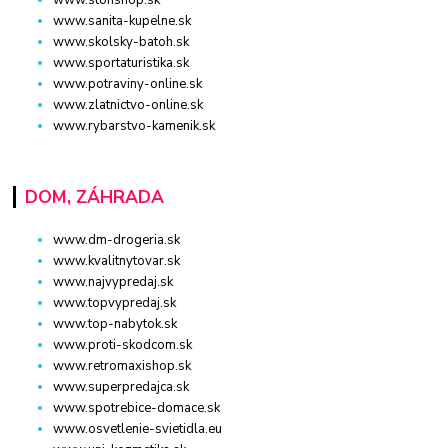
www.sanita-kupelne.sk
www.skolsky-batoh.sk
www.sportaturistika.sk
www.potraviny-online.sk
www.zlatnictvo-online.sk
www.rybarstvo-kamenik.sk
DOM, ZÁHRADA
www.dm-drogeria.sk
www.kvalitnytovar.sk
www.najvypredaj.sk
www.topvypredaj.sk
www.top-nabytok.sk
www.proti-skodcom.sk
www.retromaxishop.sk
www.superpredajca.sk
www.spotrebice-domace.sk
www.osvetlenie-svietidla.eu