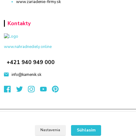
www.zariadenie-firmy.sk
Kontakty
www.nahradnediely.online
+421 940 949 000
info@kamenik.sk
© 2024 Všetky práva vyhradené KAMENIK.SK
Vytvorené na
Eshop-rychlo.sk
Súhlasím
Nastavenia