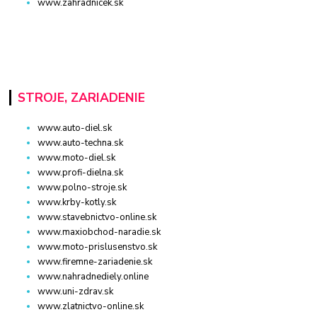
www.zahradnicek.sk
STROJE, ZARIADENIE
www.auto-diel.sk
www.auto-techna.sk
www.moto-diel.sk
www.profi-dielna.sk
www.polno-stroje.sk
www.krby-kotly.sk
www.stavebnictvo-online.sk
www.maxiobchod-naradie.sk
www.moto-prislusenstvo.sk
www.firemne-zariadenie.sk
www.nahradnediely.online
www.uni-zdrav.sk
www.zlatnictvo-online.sk