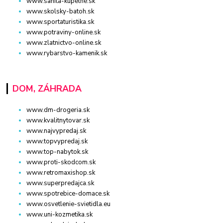
www.sanita-kupelne.sk
www.skolsky-batoh.sk
www.sportaturistika.sk
www.potraviny-online.sk
www.zlatnictvo-online.sk
www.rybarstvo-kamenik.sk
DOM, ZÁHRADA
www.dm-drogeria.sk
www.kvalitnytovar.sk
www.najvypredaj.sk
www.topvypredaj.sk
www.top-nabytok.sk
www.proti-skodcom.sk
www.retromaxishop.sk
www.superpredajca.sk
www.spotrebice-domace.sk
www.osvetlenie-svietidla.eu
www.uni-kozmetika.sk