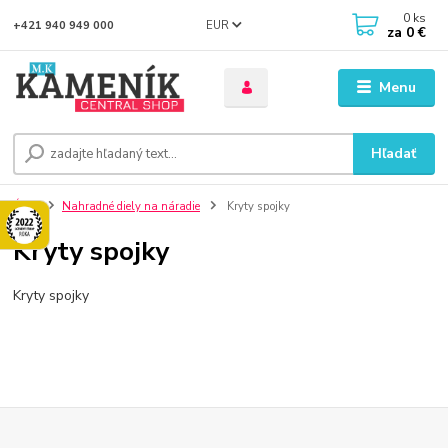
0
ks
EUR
+421 940 949 000
za
0 €
Menu
Hľadať
Úvod
Nahradné diely na náradie
Kryty spojky
Kryty spojky
Kryty spojky