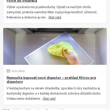
Filtre do vysávača
Výber vysávača nie je jednoduchý. Oplatí sa nad tým chvíľu
zamyslieť, pretože samotný filter ovplyvňuje komfort, účinnosť,
frekvenciu a dokonca aj cen...
čítať celé
12
.
01
.
2023
Nemusíte kupovať nový digestor – prehľad filtrov pre
digestory
V každej kuchyni sa okrem chladničky, sporáka či rúry nachádza aj
kuchynský digestor a v každej domácnosti zohráva dôležitú úlohu.
Vďaka nemu dokážeme...
čítať celé