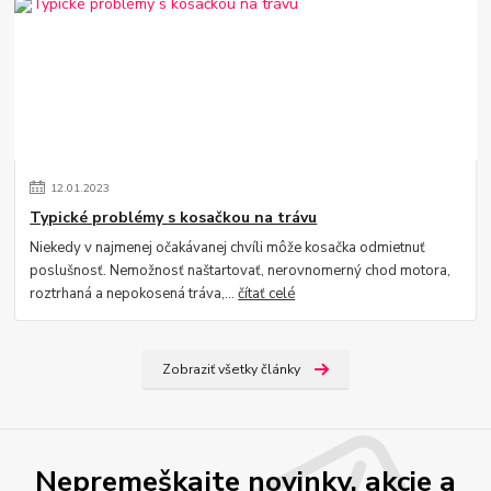
12
.
01
.
2023
Typické problémy s kosačkou na trávu
Niekedy v najmenej očakávanej chvíli môže kosačka odmietnuť
poslušnosť. Nemožnosť naštartovať, nerovnomerný chod motora,
roztrhaná a nepokosená tráva,...
čítať celé
Zobraziť všetky články
Nepremeškajte novinky, akcie a