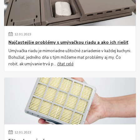
12
.
01
.
2023
Najčastejšie problémy s umývačkou riadu a ako ich riešiť
Umývačka riadu je mimoriadne užitočné zariadenie v každej kuchyni.
Bohužiaľ, jedného dňa s tým môžeme mať problémy aj my. Čo
robiť, ak umývanie trvá p...
čítať celé
12
.
01
.
2023