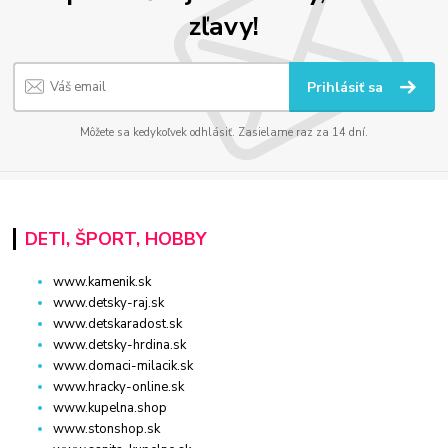
zľavy!
Prihlásiť sa
Môžete sa kedykoľvek odhlásiť. Zasielame raz za 14 dní.
DETI, ŠPORT, HOBBY
www.kamenik.sk
www.detsky-raj.sk
www.detskaradost.sk
www.detsky-hrdina.sk
www.domaci-milacik.sk
www.hracky-online.sk
www.kupelna.shop
www.stonshop.sk