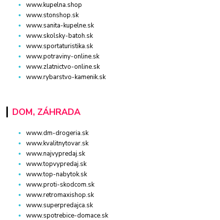
www.kupelna.shop
www.stonshop.sk
www.sanita-kupelne.sk
www.skolsky-batoh.sk
www.sportaturistika.sk
www.potraviny-online.sk
www.zlatnictvo-online.sk
www.rybarstvo-kamenik.sk
DOM, ZÁHRADA
www.dm-drogeria.sk
www.kvalitnytovar.sk
www.najvypredaj.sk
www.topvypredaj.sk
www.top-nabytok.sk
www.proti-skodcom.sk
www.retromaxishop.sk
www.superpredajca.sk
www.spotrebice-domace.sk