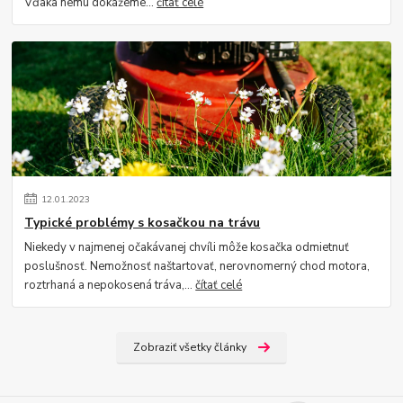
Vďaka nemu dokážeme...
čítať celé
12
.
01
.
2023
Typické problémy s kosačkou na trávu
Niekedy v najmenej očakávanej chvíli môže kosačka odmietnuť
poslušnosť. Nemožnosť naštartovať, nerovnomerný chod motora,
roztrhaná a nepokosená tráva,...
čítať celé
Zobraziť všetky články