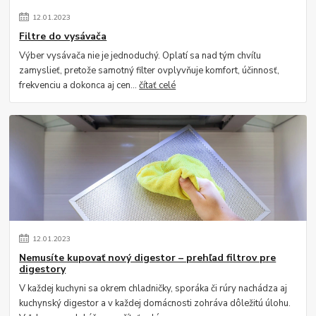
12
.
01
.
2023
Filtre do vysávača
Výber vysávača nie je jednoduchý. Oplatí sa nad tým chvíľu
zamyslieť, pretože samotný filter ovplyvňuje komfort, účinnosť,
frekvenciu a dokonca aj cen...
čítať celé
12
.
01
.
2023
Nemusíte kupovať nový digestor – prehľad filtrov pre
digestory
V každej kuchyni sa okrem chladničky, sporáka či rúry nachádza aj
kuchynský digestor a v každej domácnosti zohráva dôležitú úlohu.