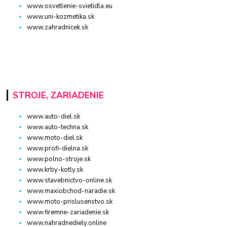
www.osvetlenie-svietidla.eu
www.uni-kozmetika.sk
www.zahradnicek.sk
STROJE, ZARIADENIE
www.auto-diel.sk
www.auto-techna.sk
www.moto-diel.sk
www.profi-dielna.sk
www.polno-stroje.sk
www.krby-kotly.sk
www.stavebnictvo-online.sk
www.maxiobchod-naradie.sk
www.moto-prislusenstvo.sk
www.firemne-zariadenie.sk
www.nahradnediely.online