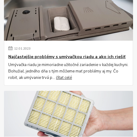
12
.
01
.
2023
Najčastejšie problémy s umývačkou riadu a ako ich riešiť
Umývačka riadu je mimoriadne užitočné zariadenie v každej kuchyni.
Bohužiaľ, jedného dňa s tým môžeme mať problémy aj my. Čo
robiť, ak umývanie trvá p...
čítať celé