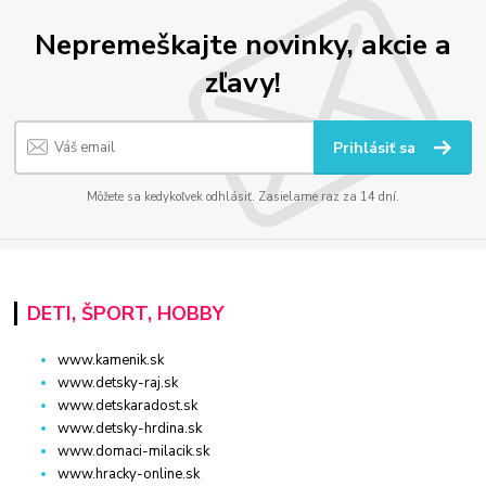
Nepremeškajte novinky, akcie a
zľavy!
Prihlásiť sa
Môžete sa kedykoľvek odhlásiť. Zasielame raz za 14 dní.
DETI, ŠPORT, HOBBY
www.kamenik.sk
www.detsky-raj.sk
www.detskaradost.sk
www.detsky-hrdina.sk
www.domaci-milacik.sk
www.hracky-online.sk