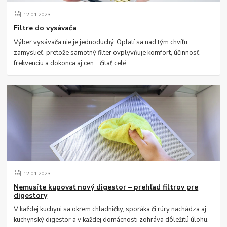
12
.
01
.
2023
Filtre do vysávača
Výber vysávača nie je jednoduchý. Oplatí sa nad tým chvíľu
zamyslieť, pretože samotný filter ovplyvňuje komfort, účinnosť,
frekvenciu a dokonca aj cen...
čítať celé
12
.
01
.
2023
Nemusíte kupovať nový digestor – prehľad filtrov pre
digestory
V každej kuchyni sa okrem chladničky, sporáka či rúry nachádza aj
kuchynský digestor a v každej domácnosti zohráva dôležitú úlohu.