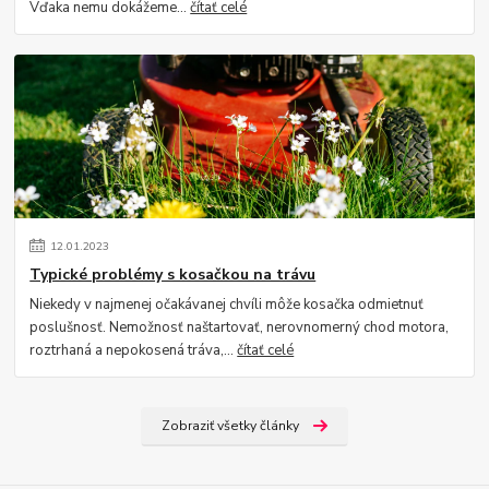
Vďaka nemu dokážeme...
čítať celé
12
.
01
.
2023
Typické problémy s kosačkou na trávu
Niekedy v najmenej očakávanej chvíli môže kosačka odmietnuť
poslušnosť. Nemožnosť naštartovať, nerovnomerný chod motora,
roztrhaná a nepokosená tráva,...
čítať celé
Zobraziť všetky články