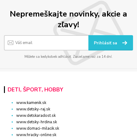
Nepremeškajte novinky, akcie a
zľavy!
Prihlásiť sa
Môžete sa kedykoľvek odhlásiť. Zasielame raz za 14 dní.
DETI, ŠPORT, HOBBY
www.kamenik.sk
www.detsky-raj.sk
www.detskaradost.sk
www.detsky-hrdina.sk
www.domaci-milacik.sk
www.hracky-online.sk