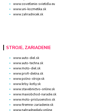
www.osvetlenie-svietidla.eu
www.uni-kozmetika.sk
www.zahradnicek.sk
STROJE, ZARIADENIE
www.auto-diel.sk
www.auto-techna.sk
www.moto-diel.sk
www.profi-dielna.sk
www.polno-stroje.sk
www.krby-kotly.sk
www.stavebnictvo-online.sk
www.maxiobchod-naradie.sk
www.moto-prislusenstvo.sk
www.firemne-zariadenie.sk
www.nahradnediely.online