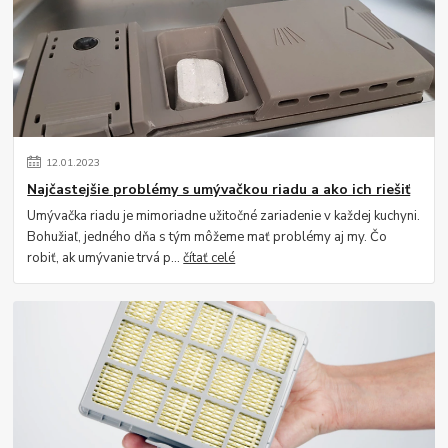
12
.
01
.
2023
Najčastejšie problémy s umývačkou riadu a ako ich riešiť
Umývačka riadu je mimoriadne užitočné zariadenie v každej kuchyni.
Bohužiaľ, jedného dňa s tým môžeme mať problémy aj my. Čo
robiť, ak umývanie trvá p...
čítať celé