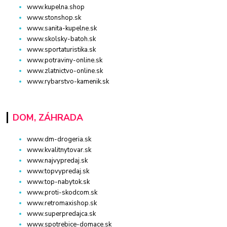
www.kupelna.shop
www.stonshop.sk
www.sanita-kupelne.sk
www.skolsky-batoh.sk
www.sportaturistika.sk
www.potraviny-online.sk
www.zlatnictvo-online.sk
www.rybarstvo-kamenik.sk
DOM, ZÁHRADA
www.dm-drogeria.sk
www.kvalitnytovar.sk
www.najvypredaj.sk
www.topvypredaj.sk
www.top-nabytok.sk
www.proti-skodcom.sk
www.retromaxishop.sk
www.superpredajca.sk
www.spotrebice-domace.sk