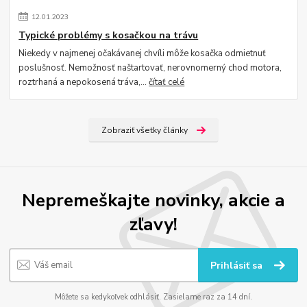
12
.
01
.
2023
Typické problémy s kosačkou na trávu
Niekedy v najmenej očakávanej chvíli môže kosačka odmietnuť
poslušnosť. Nemožnosť naštartovať, nerovnomerný chod motora,
roztrhaná a nepokosená tráva,...
čítať celé
Zobraziť všetky články
Nepremeškajte novinky, akcie a
zľavy!
Prihlásiť sa
Môžete sa kedykoľvek odhlásiť. Zasielame raz za 14 dní.