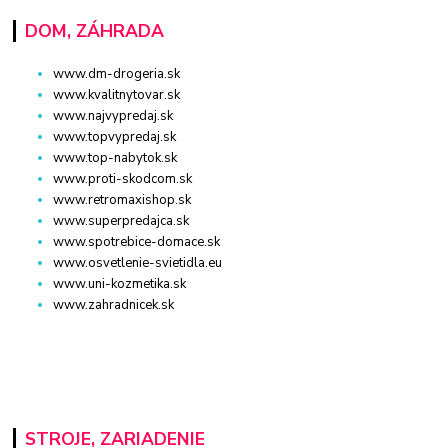
DOM, ZÁHRADA
www.dm-drogeria.sk
www.kvalitnytovar.sk
www.najvypredaj.sk
www.topvypredaj.sk
www.top-nabytok.sk
www.proti-skodcom.sk
www.retromaxishop.sk
www.superpredajca.sk
www.spotrebice-domace.sk
www.osvetlenie-svietidla.eu
www.uni-kozmetika.sk
www.zahradnicek.sk
STROJE, ZARIADENIE