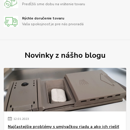
Predĺžili sme dobu na vrátenie tovaru
Rýchle doručenie tovaru
Vaša spokojnosť je pre nás prvoradá
Novinky z nášho blogu
12
.
01
.
2023
Najčastejšie problémy s umývačkou riadu a ako ich riešiť