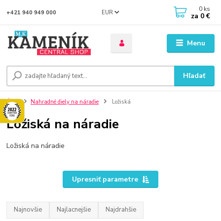
0
ks
EUR
+421 940 949 000
za
0 €
Menu
Hľadať
Úvod
Nahradné diely na náradie
Ložiská
Ložiská na náradie
Ložiská na náradie
Upresniť parametre
Najnovšie
Najlacnejšie
Najdrahšie