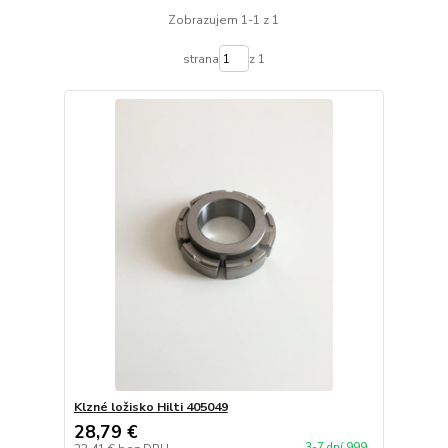
Zobrazujem 1-1 z 1
strana
z 1
Klzné ložisko Hilti 405049
28,79 €
3-7 dní 999