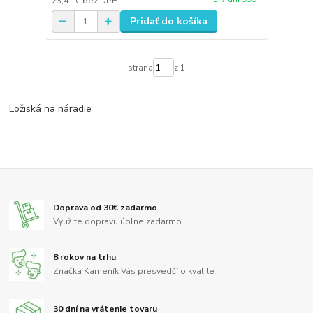
23,41 €
bez DPH
Pridať do košíka
strana
z 1
Ložiská na náradie
Doprava od 30€ zadarmo
Využite dopravu úplne zadarmo
8 rokov na trhu
Značka Kameník Vás presvedčí o kvalite
30 dní na vrátenie tovaru