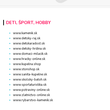
DETI, ŠPORT, HOBBY
www.kamenik.sk
www.detsky-raj.sk
www.detskaradost.sk
www.detsky-hrdina.sk
www.domaci-milacik.sk
www.hracky-online.sk
www.kupelna.shop
www.stonshop.sk
www.sanita-kupelne.sk
www.skolsky-batoh.sk
www.sportaturistika.sk
www.potraviny-online.sk
www.zlatnictvo-online.sk
www.rybarstvo-kamenik.sk