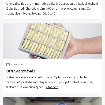
Umývačka riadu je mimoriadne užitočné zariadenie v každej kuchyni.
Bohužiaľ, jedného dňa s tým môžeme mať problémy aj my. Čo
robiť, ak umývanie trvá p...
čítať celé
12
.
01
.
2023
Filtre do vysávača
Výber vysávača nie je jednoduchý. Oplatí sa nad tým chvíľu
zamyslieť, pretože samotný filter ovplyvňuje komfort, účinnosť,
frekvenciu a dokonca aj cen...
čítať celé