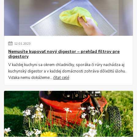
12
.
01
.
2023
Nemusíte kupovať nový digestor – prehľad filtrov pre
digestory
V každej kuchyni sa okrem chladničky, sporáka či rúry nachádza aj
kuchynský digestor a v každej domácnosti zohráva dôležitú úlohu.
Vďaka nemu dokážeme...
čítať celé