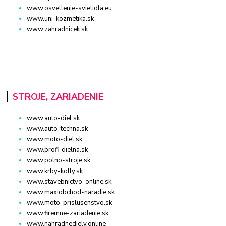
www.osvetlenie-svietidla.eu
www.uni-kozmetika.sk
www.zahradnicek.sk
STROJE, ZARIADENIE
www.auto-diel.sk
www.auto-techna.sk
www.moto-diel.sk
www.profi-dielna.sk
www.polno-stroje.sk
www.krby-kotly.sk
www.stavebnictvo-online.sk
www.maxiobchod-naradie.sk
www.moto-prislusenstvo.sk
www.firemne-zariadenie.sk
www.nahradnediely.online