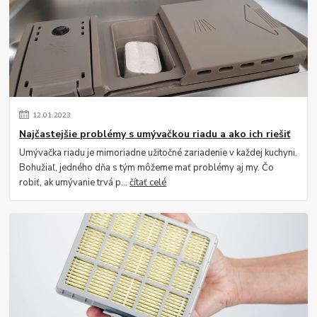
12
.
01
.
2023
Najčastejšie problémy s umývačkou riadu a ako ich riešiť
Umývačka riadu je mimoriadne užitočné zariadenie v každej kuchyni.
Bohužiaľ, jedného dňa s tým môžeme mať problémy aj my. Čo
robiť, ak umývanie trvá p...
čítať celé