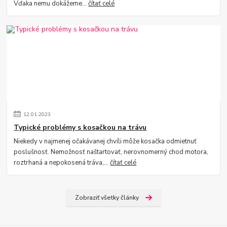
Vďaka nemu dokážeme...
čítať celé
12
.
01
.
2023
Typické problémy s kosačkou na trávu
Niekedy v najmenej očakávanej chvíli môže kosačka odmietnuť
poslušnosť. Nemožnosť naštartovať, nerovnomerný chod motora,
roztrhaná a nepokosená tráva,...
čítať celé
Zobraziť všetky články