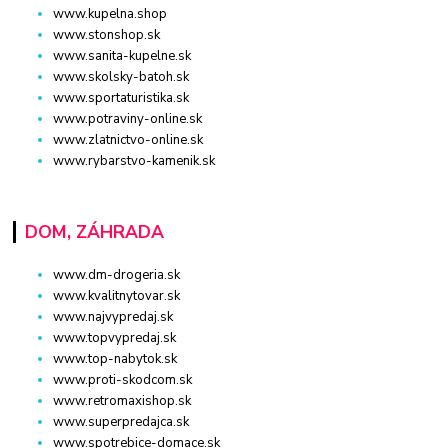
www.kupelna.shop
www.stonshop.sk
www.sanita-kupelne.sk
www.skolsky-batoh.sk
www.sportaturistika.sk
www.potraviny-online.sk
www.zlatnictvo-online.sk
www.rybarstvo-kamenik.sk
DOM, ZÁHRADA
www.dm-drogeria.sk
www.kvalitnytovar.sk
www.najvypredaj.sk
www.topvypredaj.sk
www.top-nabytok.sk
www.proti-skodcom.sk
www.retromaxishop.sk
www.superpredajca.sk
www.spotrebice-domace.sk