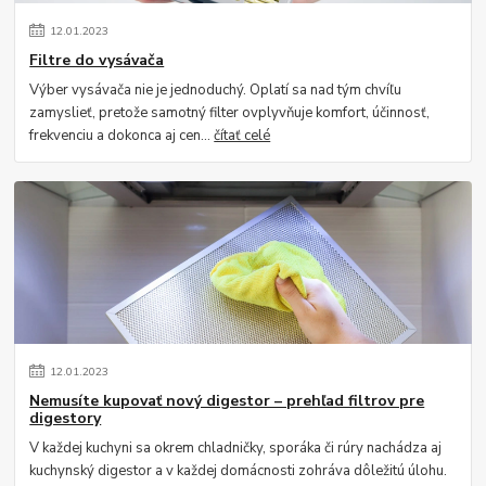
12
.
01
.
2023
Filtre do vysávača
Výber vysávača nie je jednoduchý. Oplatí sa nad tým chvíľu
zamyslieť, pretože samotný filter ovplyvňuje komfort, účinnosť,
frekvenciu a dokonca aj cen...
čítať celé
12
.
01
.
2023
Nemusíte kupovať nový digestor – prehľad filtrov pre
digestory
V každej kuchyni sa okrem chladničky, sporáka či rúry nachádza aj
kuchynský digestor a v každej domácnosti zohráva dôležitú úlohu.