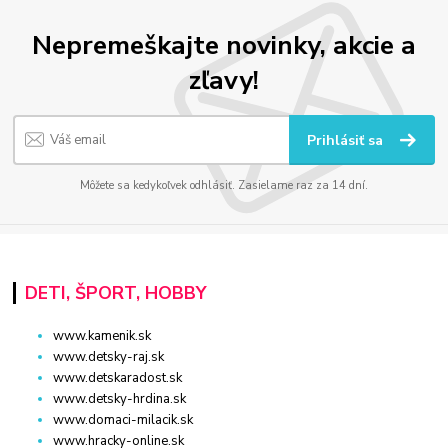
Nepremeškajte novinky, akcie a
zľavy!
Prihlásiť sa
Môžete sa kedykoľvek odhlásiť. Zasielame raz za 14 dní.
DETI, ŠPORT, HOBBY
www.kamenik.sk
www.detsky-raj.sk
www.detskaradost.sk
www.detsky-hrdina.sk
www.domaci-milacik.sk
www.hracky-online.sk