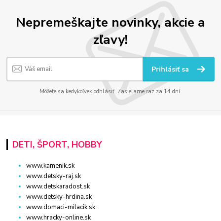
Nepremeškajte novinky, akcie a
zľavy!
Prihlásiť sa
Môžete sa kedykoľvek odhlásiť. Zasielame raz za 14 dní.
DETI, ŠPORT, HOBBY
www.kamenik.sk
www.detsky-raj.sk
www.detskaradost.sk
www.detsky-hrdina.sk
www.domaci-milacik.sk
www.hracky-online.sk