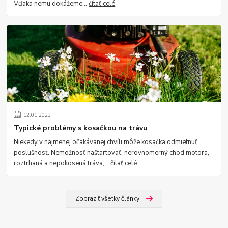
Vďaka nemu dokážeme...
čítať celé
12
.
01
.
2023
Typické problémy s kosačkou na trávu
Niekedy v najmenej očakávanej chvíli môže kosačka odmietnuť
poslušnosť. Nemožnosť naštartovať, nerovnomerný chod motora,
roztrhaná a nepokosená tráva,...
čítať celé
Zobraziť všetky články