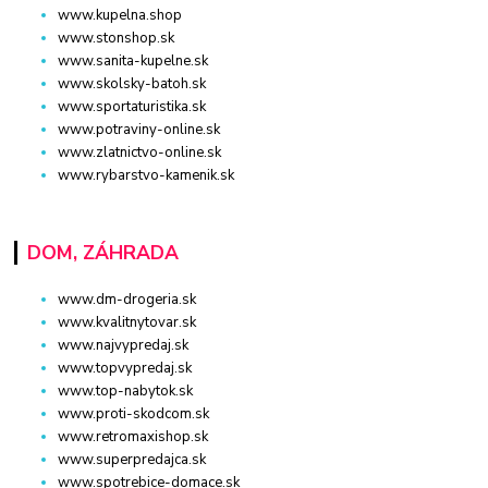
www.kupelna.shop
www.stonshop.sk
www.sanita-kupelne.sk
www.skolsky-batoh.sk
www.sportaturistika.sk
www.potraviny-online.sk
www.zlatnictvo-online.sk
www.rybarstvo-kamenik.sk
DOM, ZÁHRADA
www.dm-drogeria.sk
www.kvalitnytovar.sk
www.najvypredaj.sk
www.topvypredaj.sk
www.top-nabytok.sk
www.proti-skodcom.sk
www.retromaxishop.sk
www.superpredajca.sk
www.spotrebice-domace.sk