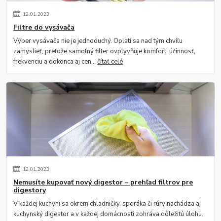
12
.
01
.
2023
Filtre do vysávača
Výber vysávača nie je jednoduchý. Oplatí sa nad tým chvíľu
zamyslieť, pretože samotný filter ovplyvňuje komfort, účinnosť,
frekvenciu a dokonca aj cen...
čítať celé
12
.
01
.
2023
Nemusíte kupovať nový digestor – prehľad filtrov pre
digestory
V každej kuchyni sa okrem chladničky, sporáka či rúry nachádza aj
kuchynský digestor a v každej domácnosti zohráva dôležitú úlohu.