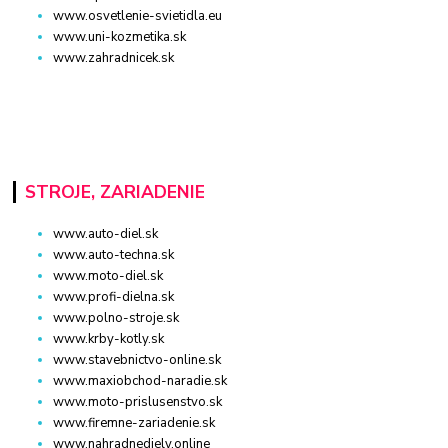
www.osvetlenie-svietidla.eu
www.uni-kozmetika.sk
www.zahradnicek.sk
STROJE, ZARIADENIE
www.auto-diel.sk
www.auto-techna.sk
www.moto-diel.sk
www.profi-dielna.sk
www.polno-stroje.sk
www.krby-kotly.sk
www.stavebnictvo-online.sk
www.maxiobchod-naradie.sk
www.moto-prislusenstvo.sk
www.firemne-zariadenie.sk
www.nahradnediely.online