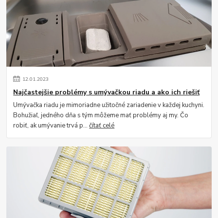
12
.
01
.
2023
Najčastejšie problémy s umývačkou riadu a ako ich riešiť
Umývačka riadu je mimoriadne užitočné zariadenie v každej kuchyni.
Bohužiaľ, jedného dňa s tým môžeme mať problémy aj my. Čo
robiť, ak umývanie trvá p...
čítať celé