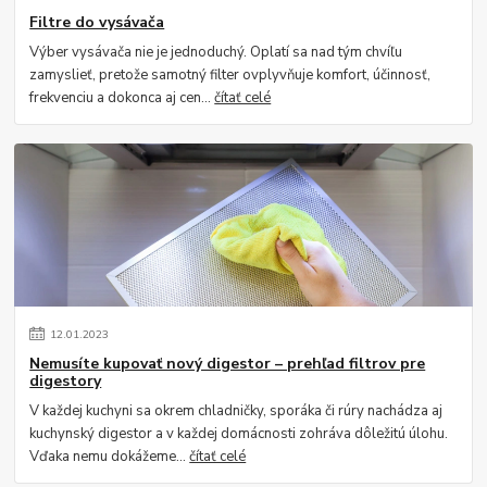
Filtre do vysávača
Výber vysávača nie je jednoduchý. Oplatí sa nad tým chvíľu
zamyslieť, pretože samotný filter ovplyvňuje komfort, účinnosť,
frekvenciu a dokonca aj cen...
čítať celé
12
.
01
.
2023
Nemusíte kupovať nový digestor – prehľad filtrov pre
digestory
V každej kuchyni sa okrem chladničky, sporáka či rúry nachádza aj
kuchynský digestor a v každej domácnosti zohráva dôležitú úlohu.
Vďaka nemu dokážeme...
čítať celé