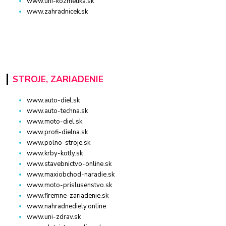
www.uni-kozmetika.sk
www.zahradnicek.sk
STROJE, ZARIADENIE
www.auto-diel.sk
www.auto-techna.sk
www.moto-diel.sk
www.profi-dielna.sk
www.polno-stroje.sk
www.krby-kotly.sk
www.stavebnictvo-online.sk
www.maxiobchod-naradie.sk
www.moto-prislusenstvo.sk
www.firemne-zariadenie.sk
www.nahradnediely.online
www.uni-zdrav.sk