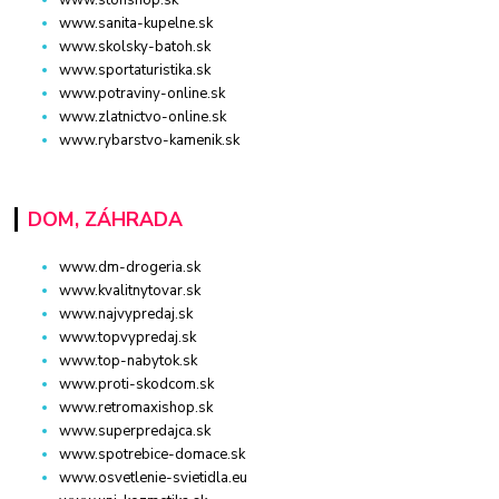
www.sanita-kupelne.sk
www.skolsky-batoh.sk
www.sportaturistika.sk
www.potraviny-online.sk
www.zlatnictvo-online.sk
www.rybarstvo-kamenik.sk
DOM, ZÁHRADA
www.dm-drogeria.sk
www.kvalitnytovar.sk
www.najvypredaj.sk
www.topvypredaj.sk
www.top-nabytok.sk
www.proti-skodcom.sk
www.retromaxishop.sk
www.superpredajca.sk
www.spotrebice-domace.sk
www.osvetlenie-svietidla.eu