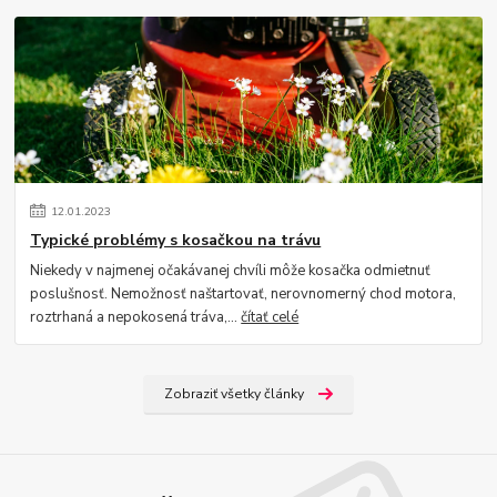
12
.
01
.
2023
Typické problémy s kosačkou na trávu
Niekedy v najmenej očakávanej chvíli môže kosačka odmietnuť
poslušnosť. Nemožnosť naštartovať, nerovnomerný chod motora,
roztrhaná a nepokosená tráva,...
čítať celé
Zobraziť všetky články