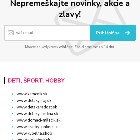
Nepremeškajte novinky, akcie a
zľavy!
Prihlásiť sa
Môžete sa kedykoľvek odhlásiť. Zasielame raz za 14 dní.
DETI, ŠPORT, HOBBY
www.kamenik.sk
www.detsky-raj.sk
www.detskaradost.sk
www.detsky-hrdina.sk
www.domaci-milacik.sk
www.hracky-online.sk
www.kupelna.shop
www.stonshop.sk