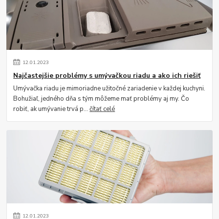
12
.
01
.
2023
Najčastejšie problémy s umývačkou riadu a ako ich riešiť
Umývačka riadu je mimoriadne užitočné zariadenie v každej kuchyni.
Bohužiaľ, jedného dňa s tým môžeme mať problémy aj my. Čo
robiť, ak umývanie trvá p...
čítať celé
12
.
01
.
2023