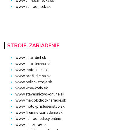
www.uni-kozmetika.sk
www.zahradnicek.sk
STROJE, ZARIADENIE
www.auto-diel.sk
www.auto-techna.sk
www.moto-diel.sk
www.profi-dielna.sk
www.polno-stroje.sk
www.krby-kotly.sk
www.stavebnictvo-online.sk
www.maxiobchod-naradie.sk
www.moto-prislusenstvo.sk
www.firemne-zariadenie.sk
www.nahradnediely.online
www.uni-zdrav.sk