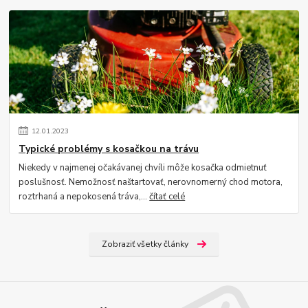
12
.
01
.
2023
Typické problémy s kosačkou na trávu
Niekedy v najmenej očakávanej chvíli môže kosačka odmietnuť
poslušnosť. Nemožnosť naštartovať, nerovnomerný chod motora,
roztrhaná a nepokosená tráva,...
čítať celé
Zobraziť všetky články