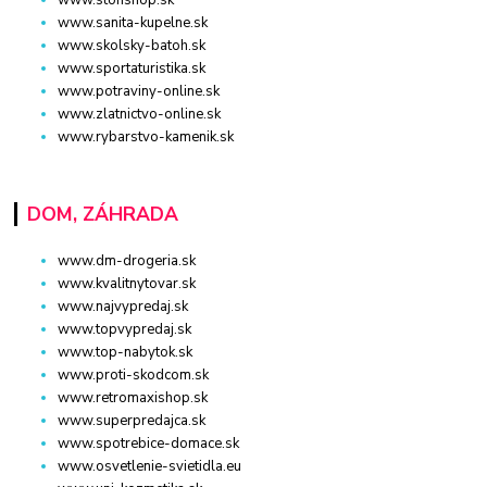
www.sanita-kupelne.sk
www.skolsky-batoh.sk
www.sportaturistika.sk
www.potraviny-online.sk
www.zlatnictvo-online.sk
www.rybarstvo-kamenik.sk
DOM, ZÁHRADA
www.dm-drogeria.sk
www.kvalitnytovar.sk
www.najvypredaj.sk
www.topvypredaj.sk
www.top-nabytok.sk
www.proti-skodcom.sk
www.retromaxishop.sk
www.superpredajca.sk
www.spotrebice-domace.sk
www.osvetlenie-svietidla.eu