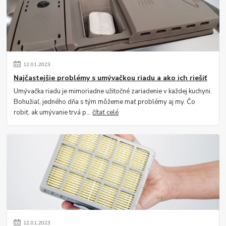
12
.
01
.
2023
Najčastejšie problémy s umývačkou riadu a ako ich riešiť
Umývačka riadu je mimoriadne užitočné zariadenie v každej kuchyni.
Bohužiaľ, jedného dňa s tým môžeme mať problémy aj my. Čo
robiť, ak umývanie trvá p...
čítať celé
12
.
01
.
2023