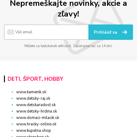
Nepremeškajte novinky, akcie a
zľavy!
Prihlásiť sa
Môžete sa kedykoľvek odhlásiť. Zasielame raz za 14 dní.
DETI, ŠPORT, HOBBY
www.kamenik.sk
www.detsky-raj.sk
www.detskaradost.sk
www.detsky-hrdina.sk
www.domaci-milacik.sk
www.hracky-online.sk
www.kupelna.shop
www.stonshop.sk