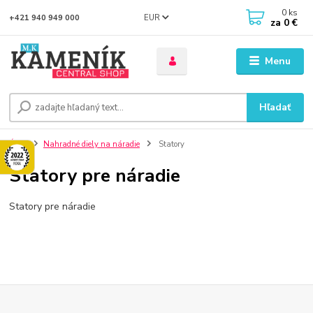
0
ks
EUR
+421 940 949 000
za
0 €
Menu
Hľadať
Úvod
Nahradné diely na náradie
Statory
Statory pre náradie
Statory pre náradie