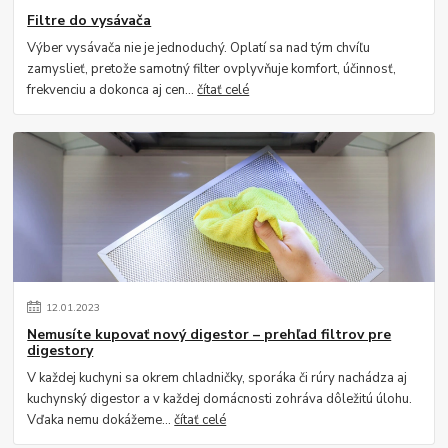
Filtre do vysávača
Výber vysávača nie je jednoduchý. Oplatí sa nad tým chvíľu
zamyslieť, pretože samotný filter ovplyvňuje komfort, účinnosť,
frekvenciu a dokonca aj cen...
čítať celé
12
.
01
.
2023
Nemusíte kupovať nový digestor – prehľad filtrov pre
digestory
V každej kuchyni sa okrem chladničky, sporáka či rúry nachádza aj
kuchynský digestor a v každej domácnosti zohráva dôležitú úlohu.
Vďaka nemu dokážeme...
čítať celé