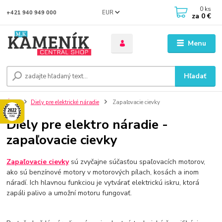
0
ks
EUR
+421 940 949 000
za
0 €
Menu
Hľadať
Úvod
Diely pre elektrické náradie
Zapaľovacie cievky
Diely pre elektro náradie -
zapaľovacie cievky
Zapaľovacie cievky
sú zvyčajne súčasťou spaľovacích motorov,
ako sú benzínové motory v motorových pílach, kosách a inom
náradí. Ich hlavnou funkciou je vytvárať elektrickú iskru, ktorá
zapáli palivo a umožní motoru fungovať.