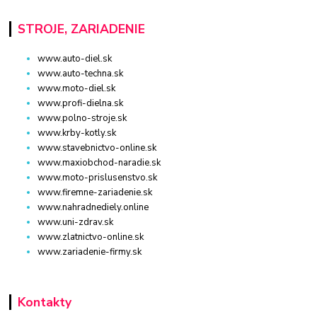
STROJE, ZARIADENIE
www.auto-diel.sk
www.auto-techna.sk
www.moto-diel.sk
www.profi-dielna.sk
www.polno-stroje.sk
www.krby-kotly.sk
www.stavebnictvo-online.sk
www.maxiobchod-naradie.sk
www.moto-prislusenstvo.sk
www.firemne-zariadenie.sk
www.nahradnediely.online
www.uni-zdrav.sk
www.zlatnictvo-online.sk
www.zariadenie-firmy.sk
Kontakty