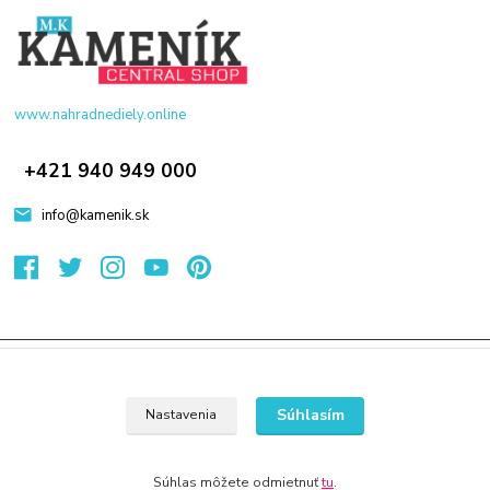
www.nahradnediely.online
+421 940 949 000
info@kamenik.sk
© 2024 Všetky práva vyhradené KAMENIK.SK
Vytvorené na
Eshop-rychlo.sk
Súhlasím
Nastavenia
Súhlas môžete odmietnuť
tu
.