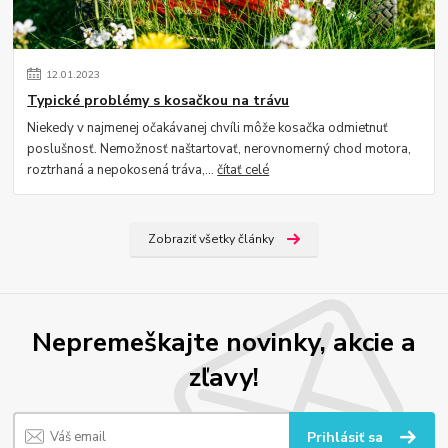
12
.
01
.
2023
Typické problémy s kosačkou na trávu
Niekedy v najmenej očakávanej chvíli môže kosačka odmietnuť
poslušnosť. Nemožnosť naštartovať, nerovnomerný chod motora,
roztrhaná a nepokosená tráva,...
čítať celé
Zobraziť všetky články
Nepremeškajte novinky, akcie a
zľavy!
Prihlásiť sa