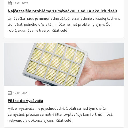
12
.
01
.
2023
Najčastejšie problémy s umývačkou riadu a ako ich riešiť
Umývačka riadu je mimoriadne užitočné zariadenie v každej kuchyni.
Bohužiaľ, jedného dňa s tým môžeme mať problémy aj my. Čo
robiť, ak umývanie trvá p...
čítať celé
12
.
01
.
2023
Filtre do vysávača
Výber vysávača nie je jednoduchý. Oplatí sa nad tým chvíľu
zamyslieť, pretože samotný filter ovplyvňuje komfort, účinnosť,
frekvenciu a dokonca aj cen...
čítať celé