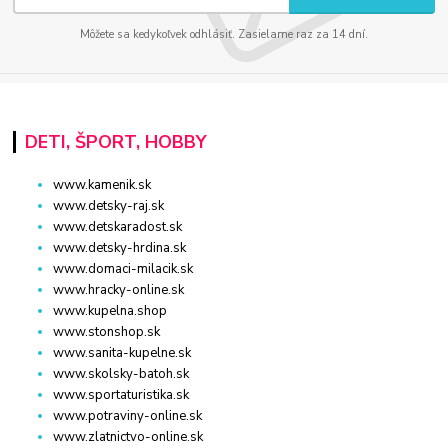
Môžete sa kedykoľvek odhlásiť. Zasielame raz za 14 dní.
DETI, ŠPORT, HOBBY
www.kamenik.sk
www.detsky-raj.sk
www.detskaradost.sk
www.detsky-hrdina.sk
www.domaci-milacik.sk
www.hracky-online.sk
www.kupelna.shop
www.stonshop.sk
www.sanita-kupelne.sk
www.skolsky-batoh.sk
www.sportaturistika.sk
www.potraviny-online.sk
www.zlatnictvo-online.sk