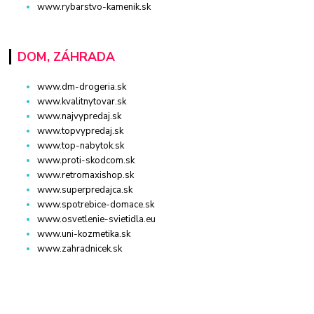
www.rybarstvo-kamenik.sk
DOM, ZÁHRADA
www.dm-drogeria.sk
www.kvalitnytovar.sk
www.najvypredaj.sk
www.topvypredaj.sk
www.top-nabytok.sk
www.proti-skodcom.sk
www.retromaxishop.sk
www.superpredajca.sk
www.spotrebice-domace.sk
www.osvetlenie-svietidla.eu
www.uni-kozmetika.sk
www.zahradnicek.sk