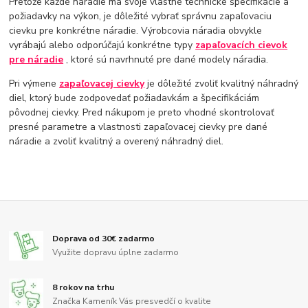
Pretože každé náradie má svoje vlastné technické špecifikácie a
požiadavky na výkon, je dôležité vybrať správnu zapaľovaciu
cievku pre konkrétne náradie. Výrobcovia náradia obvykle
vyrábajú alebo odporúčajú konkrétne typy
zapaľovacích cievok
pre náradie
, ktoré sú navrhnuté pre dané modely náradia.
Pri výmene
zapaľovacej cievky
je dôležité zvoliť kvalitný náhradný
diel, ktorý bude zodpovedať požiadavkám a špecifikáciám
pôvodnej cievky. Pred nákupom je preto vhodné skontrolovať
presné parametre a vlastnosti zapaľovacej cievky pre dané
náradie a zvoliť kvalitný a overený náhradný diel.
Doprava od 30€ zadarmo
Využite dopravu úplne zadarmo
8 rokov na trhu
Značka Kameník Vás presvedčí o kvalite