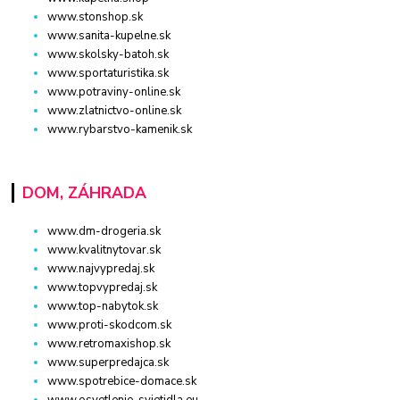
www.stonshop.sk
www.sanita-kupelne.sk
www.skolsky-batoh.sk
www.sportaturistika.sk
www.potraviny-online.sk
www.zlatnictvo-online.sk
www.rybarstvo-kamenik.sk
DOM, ZÁHRADA
www.dm-drogeria.sk
www.kvalitnytovar.sk
www.najvypredaj.sk
www.topvypredaj.sk
www.top-nabytok.sk
www.proti-skodcom.sk
www.retromaxishop.sk
www.superpredajca.sk
www.spotrebice-domace.sk
www.osvetlenie-svietidla.eu