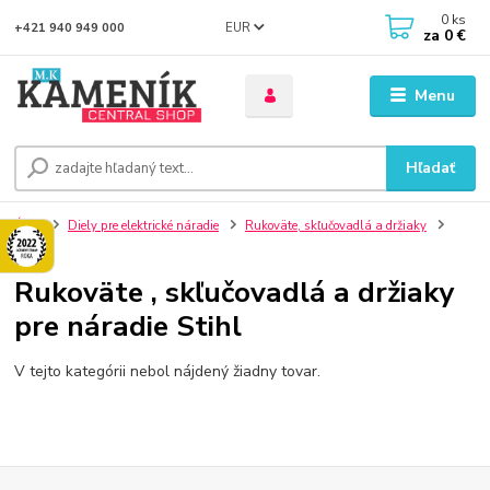
0
ks
EUR
+421 940 949 000
za
0 €
Menu
Hľadať
Úvod
Diely pre elektrické náradie
Rukoväte, skľučovadlá a držiaky
Stihl
Rukoväte , skľučovadlá a držiaky
pre náradie Stihl
V tejto kategórii nebol nájdený žiadny tovar.