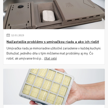
12
.
01
.
2023
Najčastejšie problémy s umývačkou riadu a ako ich riešiť
Umývačka riadu je mimoriadne užitočné zariadenie v každej kuchyni.
Bohužiaľ, jedného dňa s tým môžeme mať problémy aj my. Čo
robiť, ak umývanie trvá p...
čítať celé