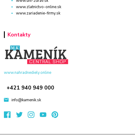
www.uni-zdrav.sk
www.zlatnictvo-online.sk
www.zariadenie-firmy.sk
Kontakty
www.nahradnediely.online
+421 940 949 000
info@kamenik.sk