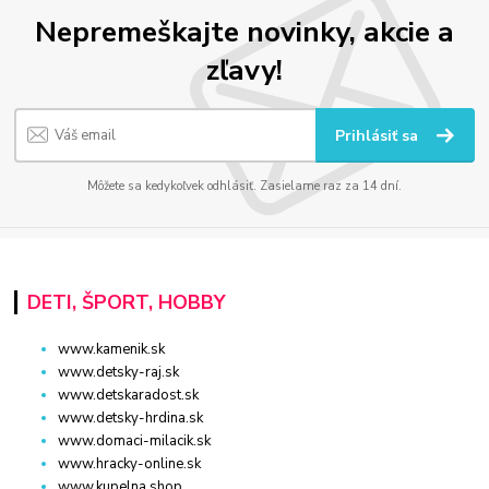
Nepremeškajte novinky, akcie a
zľavy!
Prihlásiť sa
Môžete sa kedykoľvek odhlásiť. Zasielame raz za 14 dní.
DETI, ŠPORT, HOBBY
www.kamenik.sk
www.detsky-raj.sk
www.detskaradost.sk
www.detsky-hrdina.sk
www.domaci-milacik.sk
www.hracky-online.sk
www.kupelna.shop