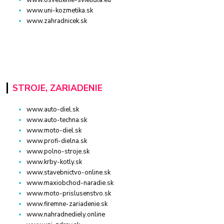
www.uni-kozmetika.sk
www.zahradnicek.sk
STROJE, ZARIADENIE
www.auto-diel.sk
www.auto-techna.sk
www.moto-diel.sk
www.profi-dielna.sk
www.polno-stroje.sk
www.krby-kotly.sk
www.stavebnictvo-online.sk
www.maxiobchod-naradie.sk
www.moto-prislusenstvo.sk
www.firemne-zariadenie.sk
www.nahradnediely.online