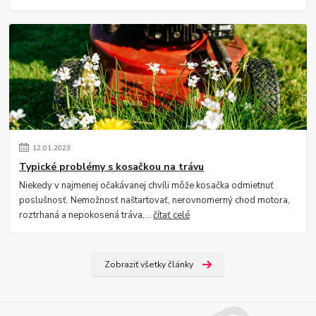
12
.
01
.
2023
Typické problémy s kosačkou na trávu
Niekedy v najmenej očakávanej chvíli môže kosačka odmietnuť
poslušnosť. Nemožnosť naštartovať, nerovnomerný chod motora,
roztrhaná a nepokosená tráva,...
čítať celé
Zobraziť všetky články