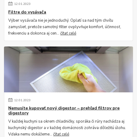
12
.
01
.
2023
Filtre do vysávača
Výber vysávača nie je jednoduchý. Oplatí sa nad tým chvíľu
zamyslieť, pretože samotný filter ovplyvňuje komfort, účinnosť,
frekvenciu a dokonca aj cen...
čítať celé
12
.
01
.
2023
Nemusíte kupovať nový digestor – prehľad filtrov pre
digestory
V každej kuchyni sa okrem chladničky, sporáka či rúry nachádza aj
kuchynský digestor a v každej domácnosti zohráva dôležitú úlohu.
Vďaka nemu dokážeme...
čítať celé