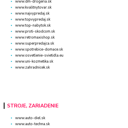
www.dm-drogeria.sk
www.kvalitnytovar.sk
www.najvypredaj.sk
www.topvypredaj.sk
www.top-nabytok.sk
www.proti-skodcom.sk
www.retromaxishop.sk
www.superpredajca.sk
www.spotrebice-domace.sk
www.osvetlenie-svietidla.eu
www.uni-kozmetika.sk
www.zahradnicek.sk
STROJE, ZARIADENIE
www.auto-diel.sk
www.auto-techna.sk