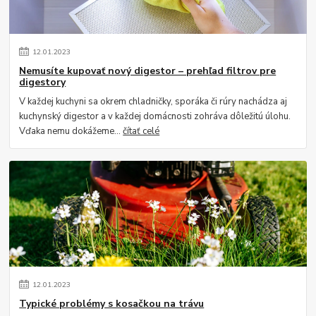
12
.
01
.
2023
Nemusíte kupovať nový digestor – prehľad filtrov pre
digestory
V každej kuchyni sa okrem chladničky, sporáka či rúry nachádza aj
kuchynský digestor a v každej domácnosti zohráva dôležitú úlohu.
Vďaka nemu dokážeme...
čítať celé
12
.
01
.
2023
Typické problémy s kosačkou na trávu