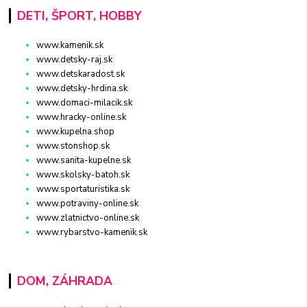
DETI, ŠPORT, HOBBY
www.kamenik.sk
www.detsky-raj.sk
www.detskaradost.sk
www.detsky-hrdina.sk
www.domaci-milacik.sk
www.hracky-online.sk
www.kupelna.shop
www.stonshop.sk
www.sanita-kupelne.sk
www.skolsky-batoh.sk
www.sportaturistika.sk
www.potraviny-online.sk
www.zlatnictvo-online.sk
www.rybarstvo-kamenik.sk
DOM, ZÁHRADA