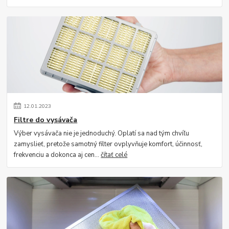
12
.
01
.
2023
Filtre do vysávača
Výber vysávača nie je jednoduchý. Oplatí sa nad tým chvíľu
zamyslieť, pretože samotný filter ovplyvňuje komfort, účinnosť,
frekvenciu a dokonca aj cen...
čítať celé