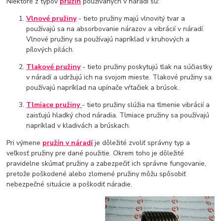
Niektoré z typov
pružín
používaných v náradí sú:
Vlnové pružiny
- tieto pružiny majú vlnovitý tvar a
používajú sa na absorbovanie nárazov a vibrácií v náradí.
Vlnové pružiny sa používajú napríklad v kruhových a
pílových pilách.
Tlakové pružiny
- tieto pružiny poskytujú tlak na súčiastky
v náradí a udržujú ich na svojom mieste. Tlakové pružiny sa
používajú napríklad na upínače vŕtačiek a brúsok.
Tlmiace pružiny
- tieto pružiny slúžia na tlmenie vibrácií a
zaisťujú hladký chod náradia. Tlmiace pružiny sa používajú
napríklad v kladivách a brúskach.
Pri výmene
pružín v náradí
je dôležité zvoliť správny typ a
veľkosť pružiny pre dané použitie. Okrem toho je dôležité
pravidelne skúmať pružiny a zabezpečiť ich správne fungovanie,
pretože poškodené alebo zlomené pružiny môžu spôsobiť
nebezpečné situácie a poškodiť náradie.