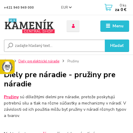
0
ks
EUR
+421 940 949 000
za
0 €
Menu
Hľadať
Úvod
Diely pre elektrické náradie
Pružiny
Diely pre náradie - pružiny pre
náradie
Pružiny
sú dôležitými dielmi pre náradie, pretože poskytujú
potrebnú silu a tlak na rôzne súčiastky a mechanizmy v náradí. V
závislosti od ich použitia môžu byť pružiny v náradí rôznych typov
a tvarov.