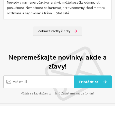
Niekedy v najmenej očakávanej chvíli môže kosačka odmietnuť
poslušnosť. Nemožnosť naštartovať, nerovnomerný chod motora,
roztrhaná a nepokosená tráva,...
čítať celé
Zobraziť všetky články
Nepremeškajte novinky, akcie a
zľavy!
Prihlásiť sa
Môžete sa kedykoľvek odhlásiť. Zasielame raz za 14 dní.